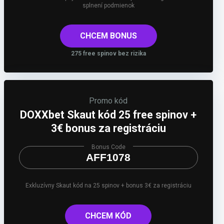
splnení podmienok
CHCEM BONUS
275 free spinov bez rizika
Promo kód
DOXXbet Skaut kód 25 free spinov +
3€ bonus za registráciu
Bonus Code
AFF1078
Exkluzívny Skaut kód na 25 spinov + bonus 3€ za registráciu
CHCEM KÓD