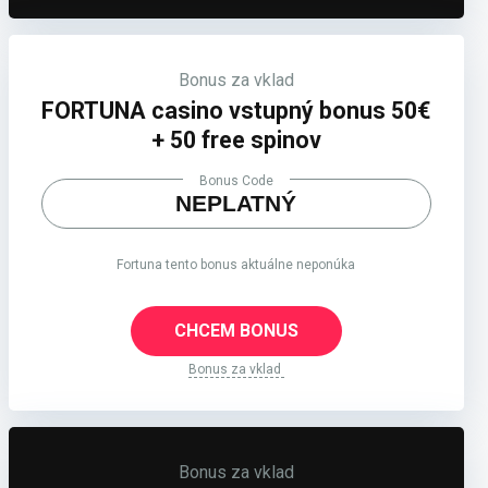
Bonus za vklad
FORTUNA casino vstupný bonus 50€
+ 50 free spinov
Bonus Code
NEPLATNÝ
Fortuna tento bonus aktuálne neponúka
CHCEM BONUS
Bonus za vklad
Bonus za vklad