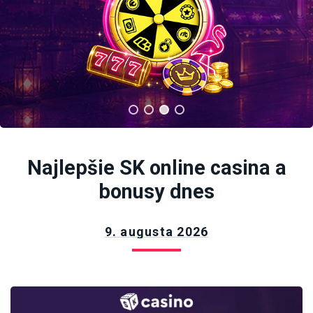
Najlepšie SK online casina a
bonusy dnes
9. augusta 2026