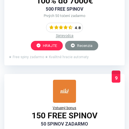
100% do 7000€
500 FREE SPINOV
Prvých 50 točení zadarmo
4.8
Sprievodca
HRAJTE
Recenzia
★ Free spiny zadarmo ★ Kvalitné hracie automaty
9
Vstupný bonus
150 FREE SPINOV
50 SPINOV ZADARMO