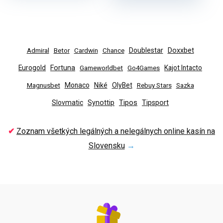
Betor
Cardwin
Doublestar
Doxxbet
Admiral
Chance
Eurogold
Fortuna
Gameworldbet
Kajot Intacto
Go4Games
Monaco
Niké
OlyBet
Sazka
Magnusbet
Rebuy Stars
Tipos
Slovmatic
Synottip
Tipsport
✔︎
Zoznam všetkých legálných a nelegálnych online kasín na
Slovensku
→