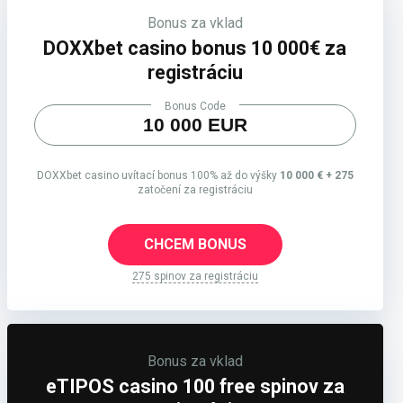
Bonus za vklad
DOXXbet casino bonus 10 000€ za
registráciu
Bonus Code
10 000 EUR
DOXXbet casino uvítací bonus 100% až do výšky
10 000 € + 275
zatočení za registráciu
CHCEM BONUS
275 spinov za registráciu
Bonus za vklad
eTIPOS casino 100 free spinov za