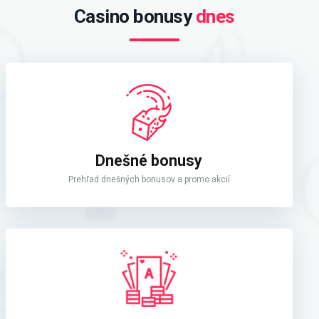
Casino bonusy
dnes
Dnešné bonusy
Prehľad dnešných bonusov a promo akcií