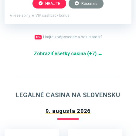
HRAJTE
Recenzia
★ Free spiny ★ VIP cashback bonus
Hrajte zodpovedne a bez starostí
18+
Zobraziť všetky casina (+7) →
LEGÁLNÉ CASINA NA SLOVENSKU
9. augusta 2026