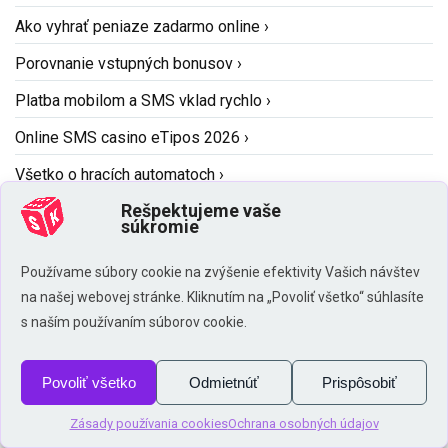
Ako vyhrať peniaze zadarmo online ›
Porovnanie vstupných bonusov ›
Platba mobilom a SMS vklad rychlo ›
Online SMS casino eTipos 2026 ›
Všetko o hracích automatoch ›
Rešpektujeme vaše
Online ruleta - ako vyhrať v rulete ›
súkromie
Blackjack - návody a pravidlá ›
Používame súbory cookie na zvýšenie efektivity Vašich návštev
Číselná lotéria na Slovensku ›
na našej webovej stránke. Kliknutím na „Povoliť všetko“ súhlasíte
Stieracie žreby online na internete ›
s naším používaním súborov cookie.
Povoliť všetko
Odmietnúť
Prispôsobiť
Zásady používania cookies
Ochrana osobných údajov