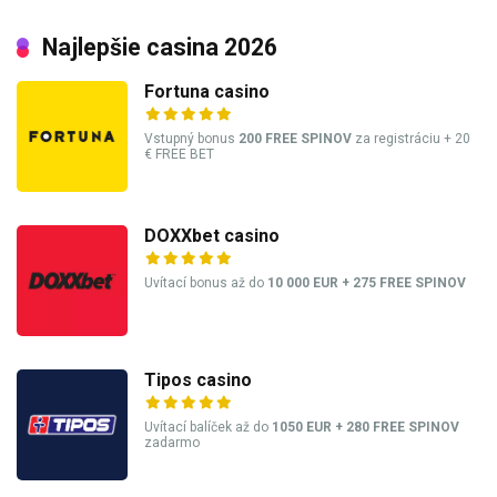
Najlepšie casina 2026
Fortuna casino
Vstupný bonus
200 FREE SPINOV
za registráciu + 20
€ FREE BET
DOXXbet casino
Uvítací bonus až do
10 000 EUR + 275 FREE SPINOV
Tipos casino
Uvítací balíček až do
1050 EUR + 280 FREE SPINOV
zadarmo