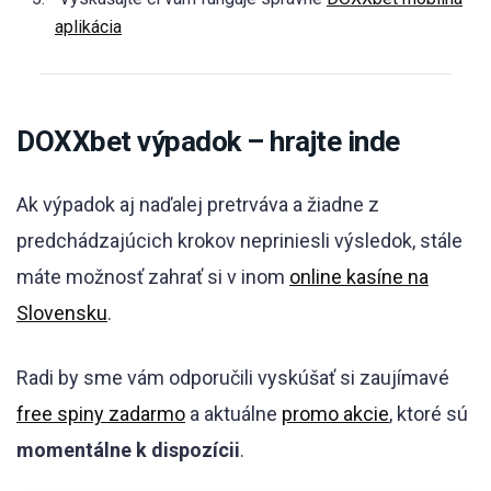
aplikácia
DOXXbet výpadok – hrajte inde
Ak výpadok aj naďalej pretrváva a žiadne z
predchádzajúcich krokov nepriniesli výsledok, stále
máte možnosť zahrať si v inom
online kasíne na
Slovensku
.
Radi by sme vám odporučili vyskúšať si zaujímavé
free spiny zadarmo
a aktuálne
promo akcie
, ktoré sú
momentálne k dispozícii
.