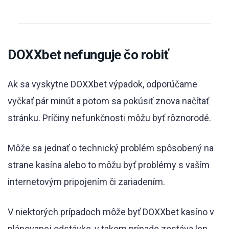
DOXXbet nefunguje čo robiť
Ak sa vyskytne DOXXbet výpadok, odporúčame
vyčkať pár minút a potom sa pokúsiť znova načítať
stránku. Príčiny nefunkčnosti môžu byť rôznorodé.
Môže sa jednať o technický problém spôsobený na
strane kasína alebo to môžu byť problémy s vaším
internetovým pripojením či zariadením.
V niektorých prípadoch môže byť DOXXbet kasíno v
plánovanej odstávke, v takom prípade zostáva len