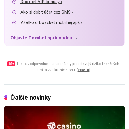
Doxxbet VIP bonusy ›
Ako si dobiť účet cez SMS ›
Všetko o Doxxbet mobilnej apk ›
Objavte Doxxbet sprievodcu
→
18+
Hrajte zodpovedne. Hazardné hry predstavujú riziko finančných
strát a vzniku závislosti. (
Viac tu
)
Ďalšie novinky