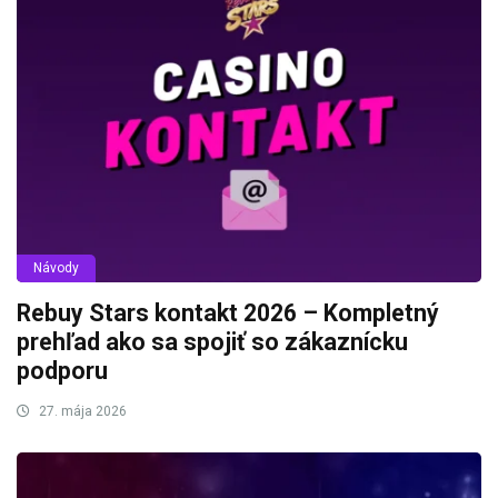
Návody
Rebuy Stars kontakt 2026 – Kompletný
prehľad ako sa spojiť so zákaznícku
podporu
27. mája 2026