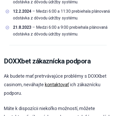
odstávka z dôvodu údržby systému.
12.2.2024
– Medzi 6:00 a 11:30 prebiehala plánovaná
odstávka z dôvodu údržby systému.
21.8.2023
– Medzi 6:00 a 9:00 prebiehala plánovaná
odstávka z dôvodu údržby systému.
DOXXbet zákaznícka podpora
Ak budete mať pretrvávajúce problémy s DOXXbet
casinom, neváhajte
kontaktovať
ich zákaznícku
podporu.
Máte k dispozícii niekoľko možností, môžete