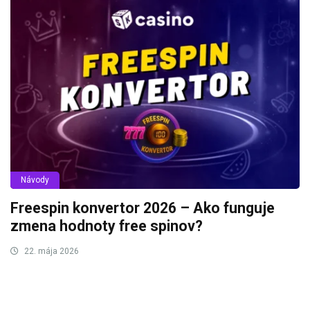
Návody
Freespin konvertor 2026 – Ako funguje
zmena hodnoty free spinov?
22. mája 2026