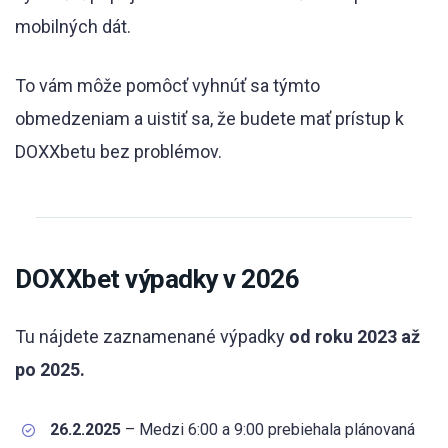
mobilných dát.
To vám môže pomôcť vyhnúť sa týmto
obmedzeniam a uistiť sa, že budete mať prístup k
DOXXbetu bez problémov.
DOXXbet výpadky v 2026
Tu nájdete zaznamenané výpadky
od roku 2023 až
po 2025.
26.2.2025
– Medzi 6:00 a 9:00 prebiehala plánovaná