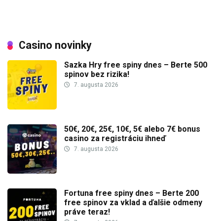
Casino novinky
Sazka Hry free spiny dnes – Berte 500
spinov bez rizika!
7. augusta 2026
50€, 20€, 25€, 10€, 5€ alebo 7€ bonus
casino za registráciu ihneď
7. augusta 2026
Fortuna free spiny dnes – Berte 200
free spinov za vklad a ďalšie odmeny
práve teraz!