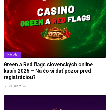
Návody
Green a Red flags slovenských online
kasín 2026 – Na čo si dať pozor pred
registráciou?
29. júla 2026