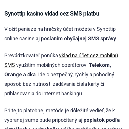
Synottip kasíno vklad cez SMS platbu
Vložiť peniaze na hráčsky účet môžete v Synottip
online casine aj
poslaním obyčajnej SMS správy
.
Prevádzkovateľ ponúka
vklad na účet cez mobilnú
SMS
využitím mobilných operátorov:
Telekom,
Orange a 4ka
. Ide o bezpečný, rýchly a pohodlný
spôsob bez nutnosti zadávania čísla karty či
prihlasovania do internet bankingu.
Pri tejto platobnej metóde je dôležité vedieť, že k
vybranej sume bude pripočítaný aj
poplatok podľa