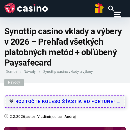
Synottip casino vklady a výbery
v 2026 – Prehľad všetkých
platobných metód + obľúbený
Paysafecard
Domov
›
Návody
›
Synottip casino vklady a výbery
Návody
💛
ROZTOČTE KOLESO ŠŤASTIA VO FORTUNE! →
2.2.2026
autor:
Vladimír
editor:
Andrej