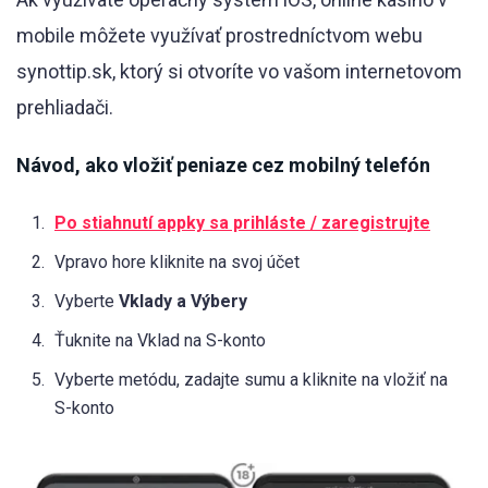
mobile môžete využívať prostredníctvom webu
synottip.sk, ktorý si otvoríte vo vašom internetovom
prehliadači.
Návod, ako vložiť peniaze cez mobilný telefón
Po stiahnutí appky sa prihláste / zaregistrujte
Vpravo hore kliknite na svoj účet
Vyberte
Vklady a Výbery
Ťuknite na Vklad na S-konto
Vyberte metódu, zadajte sumu a kliknite na vložiť na
S-konto