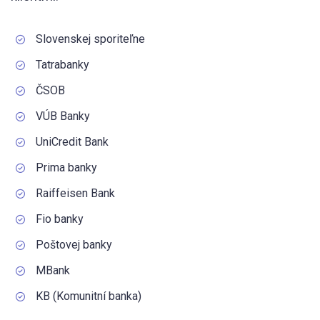
Slovenskej sporiteľne
Tatrabanky
ČSOB
VÚB Banky
UniCredit Bank
Prima banky
Raiffeisen Bank
Fio banky
Poštovej banky
MBank
KB (Komunitní banka)