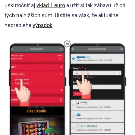
uskutočniť aj
vklad 1 euro
a užiť si tak zábavu už od
tých najnižších súm. Uistite sa však, že aktuálne
neprebieha
výpadok
.