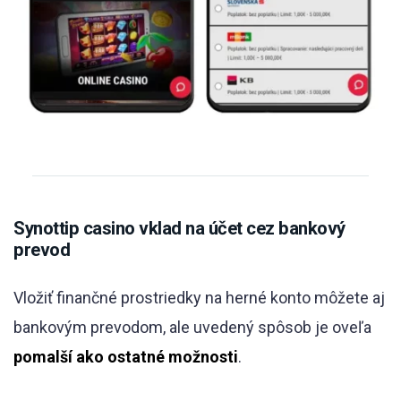
Synottip casino vklad na účet cez bankový
prevod
Vložiť finančné prostriedky na herné konto môžete aj
bankovým prevodom, ale uvedený spôsob je oveľa
pomalší ako ostatné možnosti
.