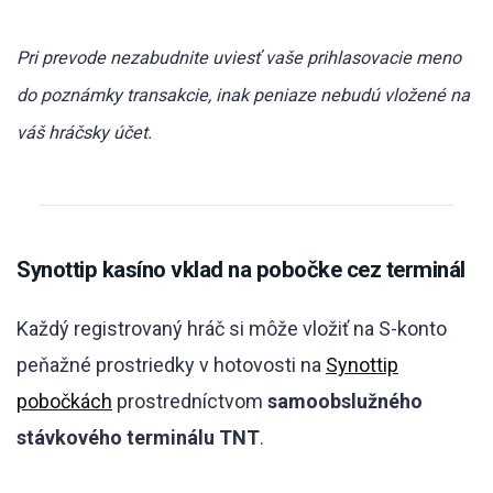
Pri prevode nezabudnite uviesť vaše prihlasovacie meno
do poznámky transakcie, inak peniaze nebudú vložené na
váš hráčsky účet.
Synottip kasíno vklad na pobočke cez terminál
Každý registrovaný hráč si môže vložiť na S-konto
peňažné prostriedky v hotovosti na
Synottip
pobočkách
prostredníctvom
samoobslužného
stávkového terminálu TNT
.