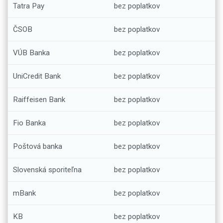
Tatra Pay
bez poplatkov
ČSOB
bez poplatkov
VÚB Banka
bez poplatkov
UniCredit Bank
bez poplatkov
Raiffeisen Bank
bez poplatkov
Fio Banka
bez poplatkov
Poštová banka
bez poplatkov
Slovenská sporiteľna
bez poplatkov
mBank
bez poplatkov
KB
bez poplatkov