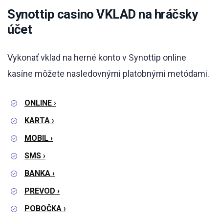
Synottip casino VKLAD na hráčsky
účet
Vykonať vklad na herné konto v Synottip online
kasíne môžete nasledovnými platobnými metódami.
ONLINE ›
KARTA ›
MOBIL ›
SMS ›
BANKA ›
PREVOD ›
POBOČKA ›