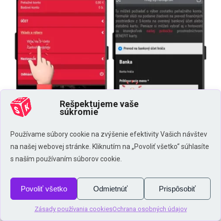
Rešpektujeme vaše
súkromie
Používame súbory cookie na zvýšenie efektivity Vašich návštev
na našej webovej stránke. Kliknutím na „Povoliť všetko“ súhlasíte
s naším používaním súborov cookie.
Povoliť všetko
Odmietnúť
Prispôsobiť
Zásady používania cookies
Ochrana osobných údajov