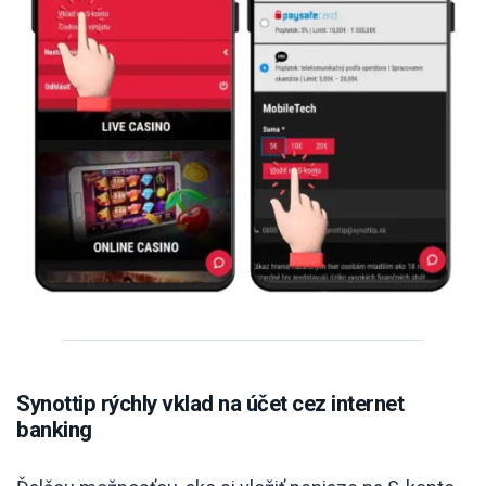
Synottip rýchly vklad na účet cez internet
banking