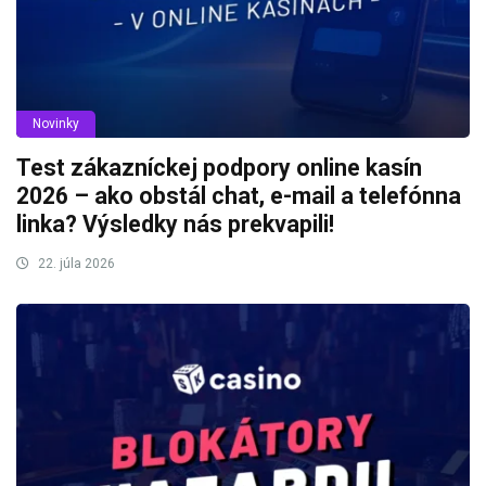
Novinky
Test zákazníckej podpory online kasín
2026 – ako obstál chat, e-mail a telefónna
linka? Výsledky nás prekvapili!
22. júla 2026