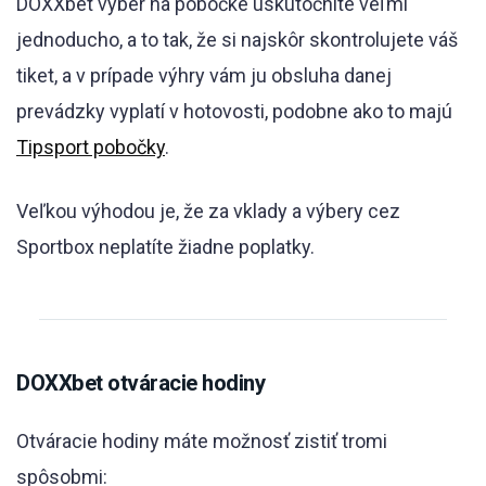
DOXXbet výber na pobočke uskutočníte veľmi
jednoducho, a to tak, že si najskôr skontrolujete váš
tiket, a v prípade výhry vám ju obsluha danej
prevádzky vyplatí v hotovosti, podobne ako to majú
Tipsport pobočky
.
Veľkou výhodou je, že za vklady a výbery cez
Sportbox neplatíte žiadne poplatky.
DOXXbet otváracie hodiny
Otváracie hodiny máte možnosť zistiť tromi
spôsobmi: