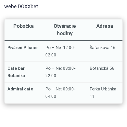
webe DOXXbet.
Pobočka
Otváracie
Adresa
hodiny
Piváreň Pilsner
Po – Ne: 12:00-
Šafarikova 16
02:00
Cafe bar
Po – Ne: 08:00-
Botanická 56
Botanika
22:00
Admiral cafe
Po – Ne: 09:00-
Ferka Urbánka
04:00
11