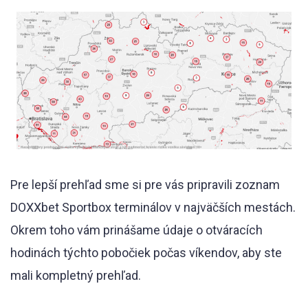
Pre lepší prehľad sme si pre vás pripravili zoznam
DOXXbet Sportbox terminálov v najväčších mestách.
Okrem toho vám prinášame údaje o otváracích
hodinách týchto pobočiek počas víkendov, aby ste
mali kompletný prehľad.