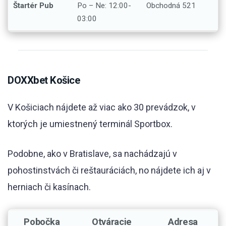
Štartér Pub
Po – Ne: 12:00-
Obchodná 521
03:00
DOXXbet Košice
V Košiciach nájdete až viac ako 30 prevádzok, v
ktorých je umiestnený terminál Sportbox.
Podobne, ako v Bratislave, sa nachádzajú v
pohostinstvách či reštauráciách, no nájdete ich aj v
herniach či kasínach.
Pobočka
Otváracie
Adresa