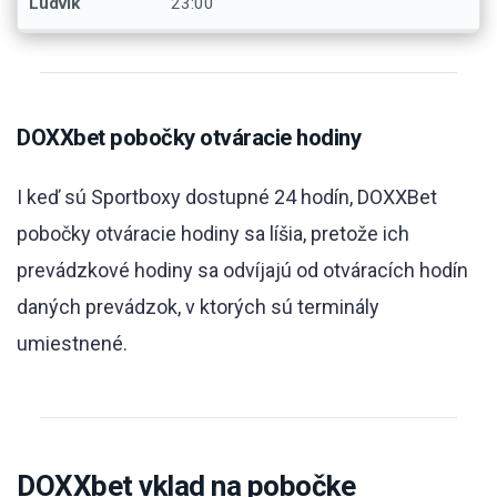
Ludvík
23:00
DOXXbet pobočky otváracie hodiny
I keď sú Sportboxy dostupné 24 hodín, DOXXBet
pobočky otváracie hodiny sa líšia, pretože ich
prevádzkové hodiny sa odvíjajú od otváracích hodín
daných prevádzok, v ktorých sú terminály
umiestnené.
DOXXbet vklad na pobočke