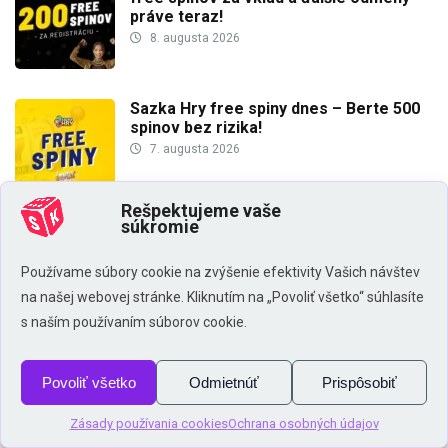
práve teraz!
8. augusta 2026
Sazka Hry free spiny dnes – Berte 500
spinov bez rizika!
7. augusta 2026
Rešpektujeme vaše
súkromie
50€, 20€, 25€, 10€, 5€ alebo 7€ bonus
casino za registráciu ihneď
Používame súbory cookie na zvýšenie efektivity Vašich návštev
7. augusta 2026
na našej webovej stránke. Kliknutím na „Povoliť všetko“ súhlasíte
s naším používaním súborov cookie.
DOXXbet free spiny a bonusy dnes 8.
Povoliť všetko
Odmietnúť
Prispôsobiť
augusta 2026 – Získajte 75 točení ešte
dnes!
Zásady používania cookies
Ochrana osobných údajov
6. augusta 2026