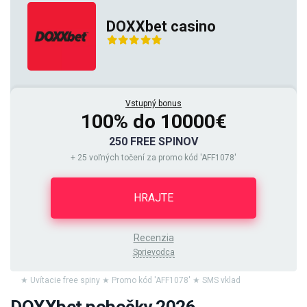
DOXXbet casino
Vstupný bonus
100% do 10000€
250 FREE SPINOV
+ 25 voľných točení za promo kód 'AFF1078'
HRAJTE
Recenzia
Sprievodca
★ Uvítacie free spiny ★ Promo kód 'AFF1078' ★ SMS vklad
DOXXbet pobočky 2026