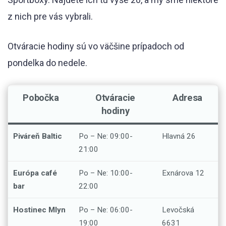
z nich pre vás vybrali.
Otváracie hodiny sú vo väčšine prípadoch od
pondelka do nedele.
Pobočka
Otváracie
Adresa
hodiny
Piváreň Baltic
Po – Ne: 09:00-
Hlavná 26
21:00
Európa café
Po – Ne: 10:00-
Exnárova 12
bar
22:00
Hostinec Mlyn
Po – Ne: 06:00-
Levočská
19:00
6631