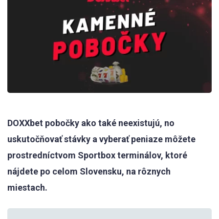
DOXXbet pobočky ako také neexistujú, no
uskutočňovať stávky a vyberať peniaze môžete
prostredníctvom Sportbox terminálov, ktoré
nájdete po celom Slovensku, na rôznych
miestach.