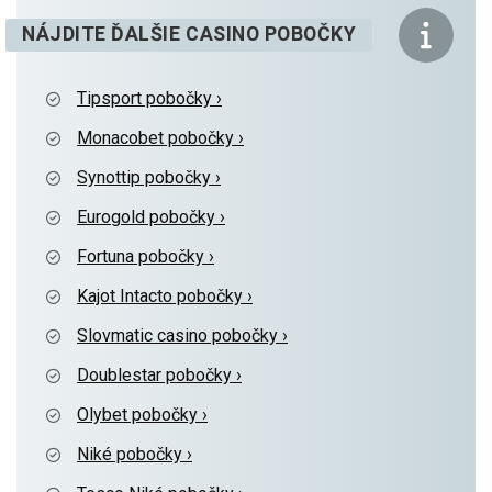
NÁJDITE ĎALŠIE CASINO POBOČKY
Tipsport pobočky ›
Monacobet pobočky ›
Synottip pobočky ›
Eurogold pobočky ›
Fortuna pobočky ›
Kajot Intacto pobočky ›
Slovmatic casino pobočky ›
Doublestar pobočky ›
Olybet pobočky ›
Niké pobočky ›