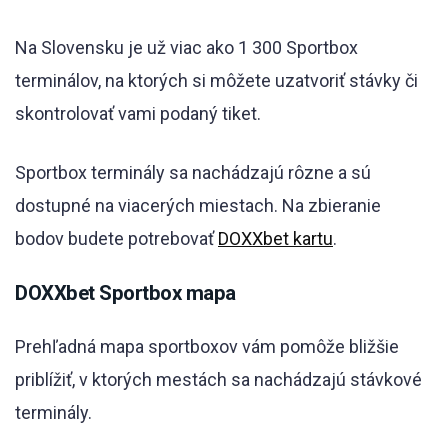
Na Slovensku je už viac ako 1 300 Sportbox
terminálov, na ktorých si môžete uzatvoriť stávky či
skontrolovať vami podaný tiket.
Sportbox terminály sa nachádzajú rôzne a sú
dostupné na viacerých miestach. Na zbieranie
bodov budete potrebovať
DOXXbet kartu
.
DOXXbet Sportbox mapa
Prehľadná mapa sportboxov vám pomôže bližšie
priblížiť, v ktorých mestách sa nachádzajú stávkové
terminály.