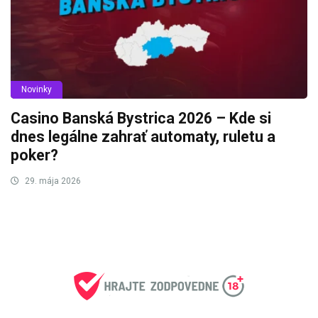
Novinky
Casino Banská Bystrica 2026 – Kde si
dnes legálne zahrať automaty, ruletu a
poker?
29. mája 2026