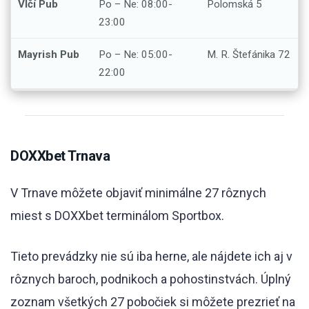
Vlčí Pub
Po – Ne: 08:00-
Polomská 5
23:00
Mayrish Pub
Po – Ne: 05:00-
M. R. Štefánika 72
22:00
DOXXbet Trnava
V Trnave môžete objaviť minimálne 27 rôznych
miest s DOXXbet terminálom Sportbox.
Tieto prevádzky nie sú iba herne, ale nájdete ich aj v
rôznych baroch, podnikoch a pohostinstvách. Úplný
zoznam všetkých 27 pobočiek si môžete prezrieť na