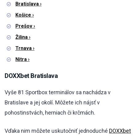
Bratislava ›
Košice ›
Prešov ›
Žilina ›
Trnava ›
Nitra ›
DOXXbet Bratislava
Vyše 81 Sportbox terminálov sa nachádza v
Bratislave a jej okolí. Môžete ich nájsť v
pohostinstvách, herniach či krčmách.
Vďaka nim môžete uskutočniť jednoduché
DOXXbet