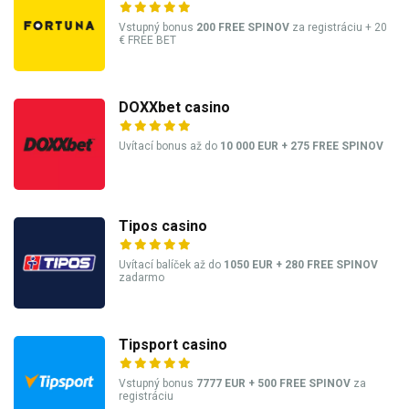
Vstupný bonus
200 FREE SPINOV
za registráciu + 20
€ FREE BET
DOXXbet casino
Uvítací bonus až do
10 000 EUR + 275 FREE SPINOV
Tipos casino
Uvítací balíček až do
1050 EUR + 280 FREE SPINOV
zadarmo
Tipsport casino
Vstupný bonus
7777 EUR + 500 FREE SPINOV
za
registráciu