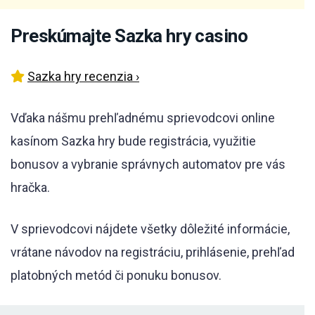
Preskúmajte Sazka hry casino
Sazka hry recenzia ›
Vďaka nášmu prehľadnému sprievodcovi online
kasínom Sazka hry bude registrácia, využitie
bonusov a vybranie správnych automatov pre vás
hračka.
V sprievodcovi nájdete všetky dôležité informácie,
vrátane návodov na registráciu, prihlásenie, prehľad
platobných metód či ponuku bonusov.