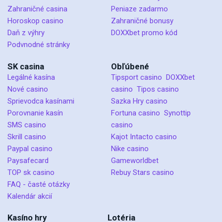
Zahraničné casina
Peniaze zadarmo
Horoskop
casino
Zahraničné bonusy
Daň z výhry
DOXXbet promo kód
Podvnodné stránky
SK casina
Obľúbené
Legálné kasína
Tipsport casino
DOXXbet
Nové casino
casino
Tipos casino
Sprievodca kasínami
Sazka Hry casino
Porovnanie kasín
Fortuna casino
Synottip
SMS casino
casino
Skrill casino
Kajot Intacto casino
Paypal casino
Nike casino
Paysafecard
Gameworldbet
TOP sk casino
Rebuy Stars casino
FAQ - časté otázky
Kalendár akcií
Kasíno hry
Lotéria