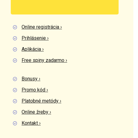
Online registrácia ›
Prihlásenie ›
Aplikácia ›
Free spiny zadarmo ›
Bonusy ›
Promo kód ›
Platobné metódy ›
Online žreby ›
Kontakt ›