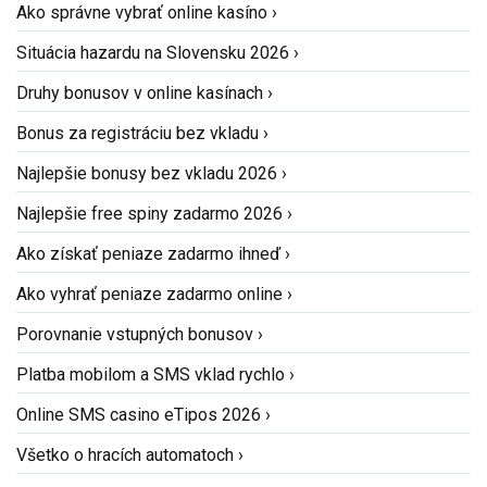
Ako správne vybrať online kasíno ›
Situácia hazardu na Slovensku 2026 ›
Druhy bonusov v online kasínach ›
Bonus za registráciu bez vkladu ›
Najlepšie bonusy bez vkladu 2026 ›
Najlepšie free spiny zadarmo 2026 ›
Ako získať peniaze zadarmo ihneď ›
Ako vyhrať peniaze zadarmo online ›
Porovnanie vstupných bonusov ›
Platba mobilom a SMS vklad rychlo ›
Online SMS casino eTipos 2026 ›
Všetko o hracích automatoch ›