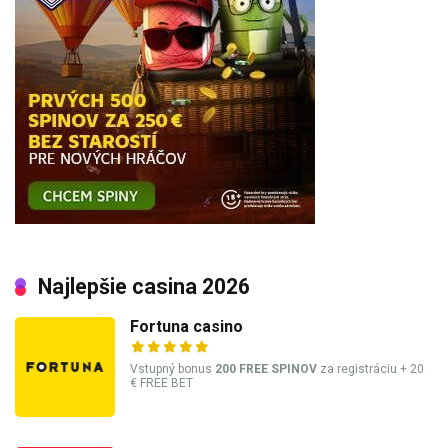
Najlepšie casina 2026
Fortuna casino
Vstupný bonus
200 FREE SPINOV
za registráciu + 20
€ FREE BET