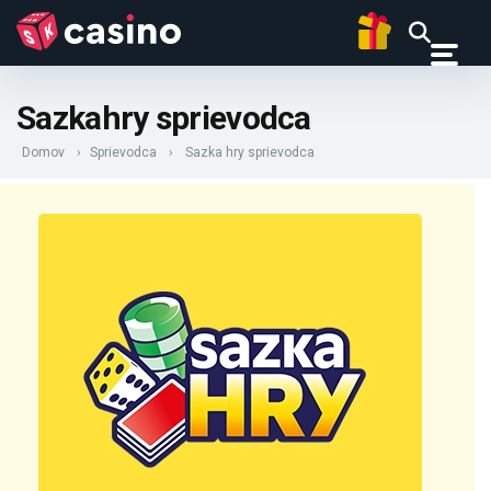
Sazkahry sprievodca
Domov
›
Sprievodca
›
Sazka hry sprievodca