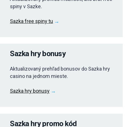
spiny v Sazke.
Sazka free spiny tu
→
Sazka hry bonusy
Aktualizovaný prehľad bonusov do Sazka hry
casino na jednom mieste.
Sazka hry bonusy
→
Sazka hry promo kód