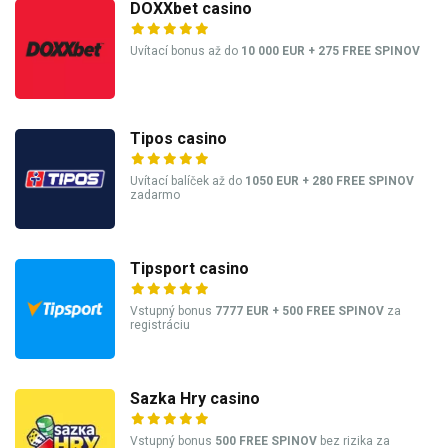
DOXXbet casino
Uvítací bonus až do
10 000 EUR + 275 FREE SPINOV
Tipos casino
Uvítací balíček až do
1050 EUR + 280 FREE SPINOV
zadarmo
Tipsport casino
Vstupný bonus
7777 EUR + 500 FREE SPINOV
za
registráciu
Sazka Hry casino
Vstupný bonus
500 FREE SPINOV
bez rizika za