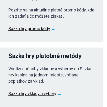
Pozrite sa na aktuálne platné promo kódy, kde
ich zadať a čo môžete získať .
Sazka hry promo kódy
→
Sazka hry platobné metódy
Všetky spôsoby vkladov a výberov do Sazka
hry kasína na jednom mieste, vrátane
poplatkov za vklad.
Sazka hry vklady a výbery
→