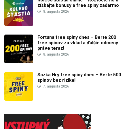
získajte bonusy a free spiny zadarmo
8. augusta 2026
Fortuna free spiny dnes – Berte 200
free spinov za vklad a ďalšie odmeny
práve teraz!
8. augusta 2026
Sazka Hry free spiny dnes – Berte 500
spinov bez rizika!
7. augusta 2026