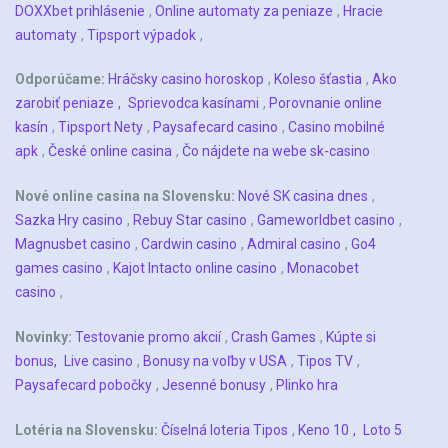
DOXXbet prihlásenie
,
Online automaty za peniaze
,
Hracie
automaty
,
Tipsport výpadok
,
Odporúčame:
Hráčsky casino horoskop
,
Koleso šťastia
,
Ako
zarobiť peniaze
,
Sprievodca kasínami
,
Porovnanie online
kasín
,
Tipsport Nety
,
Paysafecard casino
,
Casino mobilné
apk
,
České online casina
,
Čo nájdete na webe sk-casino
Nové online casina na Slovensku:
Nové SK casina dnes
,
Sazka Hry casino
,
Rebuy Star casino
,
Gameworldbet casino
,
Magnusbet casino
,
Cardwin casino
,
Admiral casino
,
Go4
games casino
,
Kajot Intacto online casino
,
Monacobet
casino
,
Novinky:
Testovanie promo akcií
,
Crash Games
,
Kúpte si
bonus,
Live casino
,
Bonusy na voľby v USA
,
Tipos TV
,
Paysafecard pobočky
,
Jesenné bonusy
,
Plinko hra
Lotéria na Slovensku:
Číselná loteria Tipos
,
Keno 10
,
Loto 5