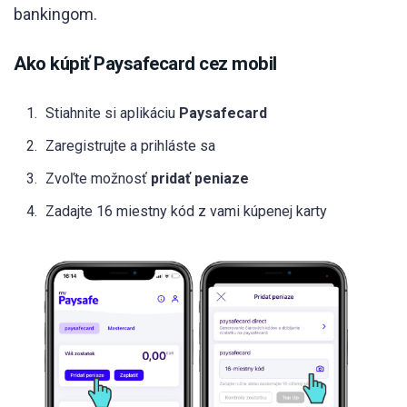
bankingom.
Ako kúpiť Paysafecard cez mobil
Stiahnite si aplikáciu
Paysafecard
Zaregistrujte a prihláste sa
Zvoľte možnosť
pridať peniaze
Zadajte 16 miestny kód z vami kúpenej karty