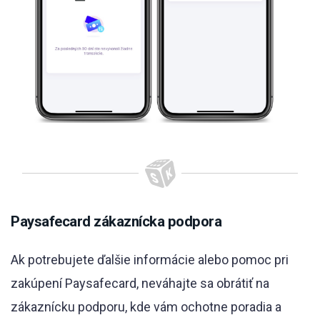
Paysafecard zákaznícka podpora
Ak potrebujete ďalšie informácie alebo pomoc pri
zakúpení Paysafecard, neváhajte sa obrátiť na
zákaznícku podporu, kde vám ochotne poradia a