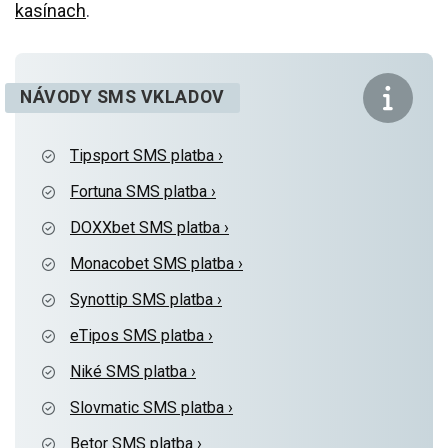
kasínach
.
NÁVODY SMS VKLADOV
Tipsport SMS platba ›
Fortuna SMS platba ›
DOXXbet SMS platba ›
Monacobet SMS platba ›
Synottip SMS platba ›
eTipos SMS platba ›
Niké SMS platba ›
Slovmatic SMS platba ›
Betor SMS platba ›