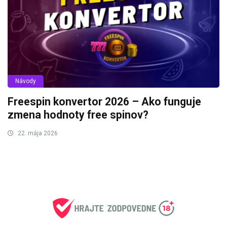
Návody
Freespin konvertor 2026 – Ako funguje
zmena hodnoty free spinov?
22. mája 2026