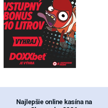
Najlepšie online kasína na