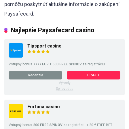
pomôžu poskytnúť aktuálne informácie o zakúpení
Paysafecard.
Najlepšie Paysafecard casino
Tipsport casino
Vstupný bonus
7777 EUR + 500 FREE SPINOV
za registráciu
Recenzia
HRAJTE
Výhody
Sprievodca
Fortuna casino
Vstupný bonus
200 FREE SPINOV
za registráciu + 20 € FREE BET