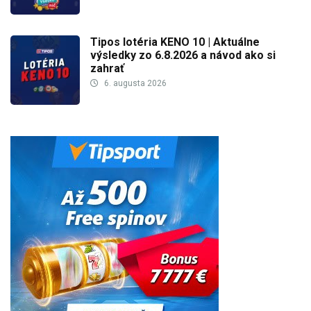
Tipos lotéria KENO 10 | Aktuálne
výsledky zo 6.8.2026 a návod ako si
zahrať
6. augusta 2026