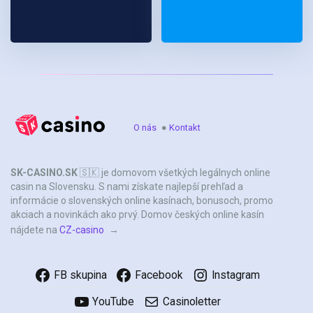
O nás
●
Kontakt
SK-CASINO.SK
🇸🇰 je domovom všetkých legálnych online
casin na Slovensku. S nami získate najlepší prehľad a
informácie o slovenských online kasínach, bonusoch, promo
akciach a novinkách ako prvý. Domov českých online kasín
nájdete na
CZ-casino
→
FB skupina
Facebook
Instagram
YouTube
Casinoletter