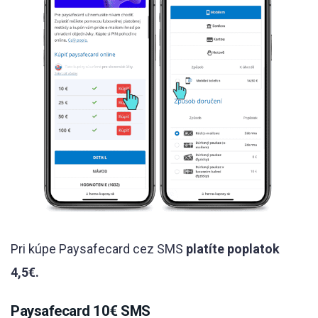
Pri kúpe Paysafecard cez SMS
platíte poplatok
4,5€.
Paysafecard 10€ SMS