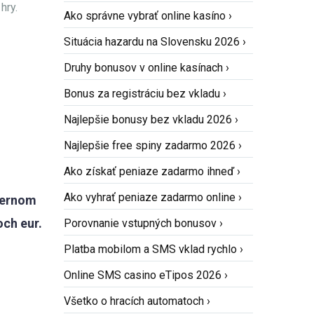
hry.
Ako správne vybrať online kasíno ›
Situácia hazardu na Slovensku 2026 ›
Druhy bonusov v online kasínach ›
Bonus za registráciu bez vkladu ›
Najlepšie bonusy bez vkladu 2026 ›
Najlepšie free spiny zadarmo 2026 ›
Ako získať peniaze zadarmo ihneď ›
Ako vyhrať peniaze zadarmo online ›
ýhernom
och eur.
Porovnanie vstupných bonusov ›
Platba mobilom a SMS vklad rychlo ›
Online SMS casino eTipos 2026 ›
Všetko o hracích automatoch ›