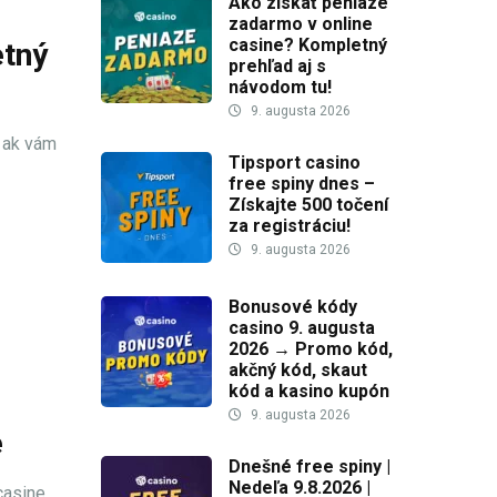
Ako získať peniaze
zadarmo v online
casine? Kompletný
etný
prehľad aj s
návodom tu!
9. augusta 2026
, ak vám
Tipsport casino
free spiny dnes –
Získajte 500 točení
za registráciu!
9. augusta 2026
Bonusové kódy
casino 9. augusta
2026 → Promo kód,
akčný kód, skaut
kód a kasino kupón
9. augusta 2026
e
Dnešné free spiny |
Nedeľa 9.8.2026 |
casine.