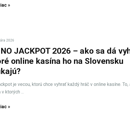
viac »
uára 2026
NO JACKPOT 2026 – ako sa dá vyh
oré online kasína ho na Slovensku
kajú?
ackpot je vecou, ktorú chce vyhrať každý hráč v online kasíne. To,
 v ktorých ...
viac »