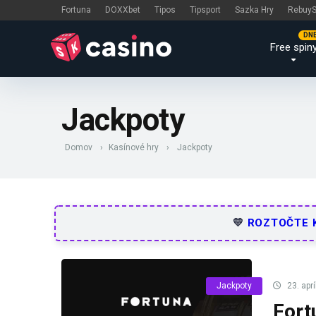
Fortuna
DOXXbet
Tipos
Tipsport
Sazka Hry
RebuyS
Free spin
Jackpoty
Domov
›
Kasínové hry
›
Jackpoty
💛
ROZTOČTE K
Jackpoty
23. apr
Fort