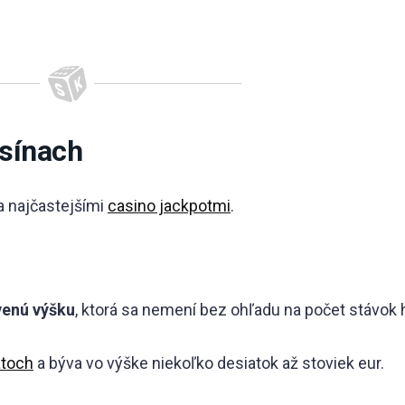
asínach
a najčastejšími
casino jackpotmi
.
venú výšku
, ktorá sa nemení bez ohľadu na počet stávok 
toch
a býva vo výške niekoľko desiatok až stoviek eur.