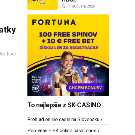
7. augusta 2026
atky
ko tisíc
To najlepšie z SK-CASINO
Prehľad online casin na Slovensku ›
Porovnanie SK online casin dnes ›