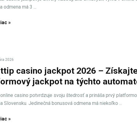
ra odmena má 3 ...
viac »
ára 2026
ttip casino jackpot 2026 – Získajt
formový jackpot na týchto automa
 online casino potvrdzuje svoju štedrosť a prináša prvý platform
na Slovensku. Jedinečná bonusová odmena má niekoľko ...
viac »