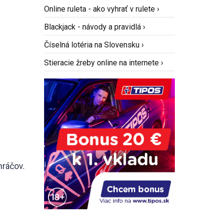
Online ruleta - ako vyhrať v rulete ›
Blackjack - návody a pravidlá ›
Číselná lotéria na Slovensku ›
Stieracie žreby online na internete ›
hráčov.