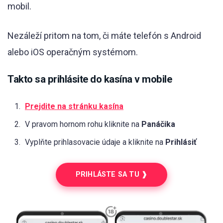
mobil.
Nezáleží pritom na tom, či máte telefón s Android
alebo iOS operačným systémom.
Takto sa prihlásite do kasína v mobile
Prejdite na stránku kasína
V pravom hornom rohu kliknite na
Panáčika
Vyplňte prihlasovacie údaje a kliknite na
Prihlásiť
PRIHLÁSTE SA TU ❱