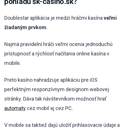
pohľadu sk-casino.sk?
Doublestar aplikácia je medzi hráčmi kasína
veľmi
žiadaným prvkom
.
Najmä pravidelní hráči veľmi ocenia jednoduchú
prístupnosť a rýchlosť načítania online kasína v
mobile.
Preto kasíno nahradzuje aplikáciu pre iOS
perfektným responzívnym designom webovej
stránky. Dáva tak návštevníkom možnosť hrať
automaty
cez mobil aj cez PC.
V mobile sa taktiež dajú uložiť prihlasovacie údaje a