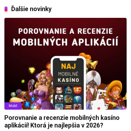
Ďalšie novinky
Mobil
Porovnanie a recenzie mobilných kasíno
aplikácií! Ktorá je najlepšia v 2026?