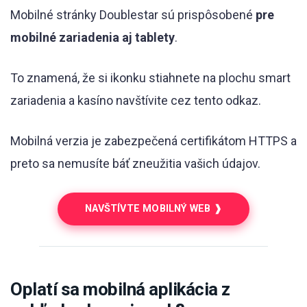
Mobilné stránky Doublestar sú prispôsobené
pre
mobilné zariadenia aj tablety
.
To znamená, že si ikonku stiahnete na plochu smart
zariadenia a kasíno navštívite cez tento odkaz.
Mobilná verzia je zabezpečená certifikátom HTTPS a
preto sa nemusíte báť zneužitia vašich údajov.
NAVŠTÍVTE MOBILNÝ WEB ❱
Oplatí sa mobilná aplikácia z