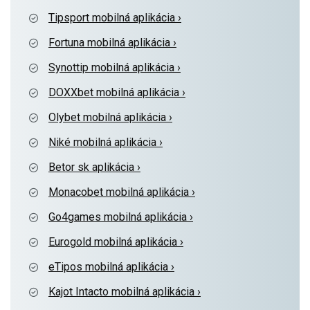
Tipsport mobilná aplikácia ›
Fortuna mobilná aplikácia ›
Synottip mobilná aplikácia ›
DOXXbet mobilná aplikácia ›
Olybet mobilná aplikácia ›
Niké mobilná aplikácia ›
Betor sk aplikácia ›
Monacobet mobilná aplikácia ›
Go4games mobilná aplikácia ›
Eurogold mobilná aplikácia ›
eTipos mobilná aplikácia ›
Kajot Intacto mobilná aplikácia ›