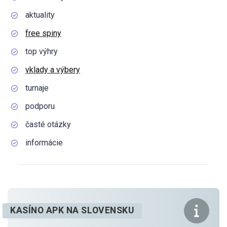
aktuality
free spiny
top výhry
vklady a výbery
turnaje
podporu
časté otázky
informácie
KASÍNO APK NA SLOVENSKU