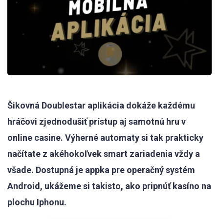
Šikovná Doublestar aplikácia dokáže každému
hráčovi zjednodušiť prístup aj samotnú hru v
online casine. Výherné automaty si tak prakticky
načítate z akéhokoľvek smart zariadenia vždy a
všade. Dostupná je appka pre operačný systém
Android, ukážeme si takisto, ako pripnúť kasíno na
plochu Iphonu.