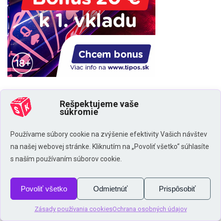
Rešpektujeme vaše
To najlepšie z SK-CASINO
súkromie
Používame súbory cookie na zvýšenie efektivity Vašich návštev
Prehľad online casin na Slovensku ›
na našej webovej stránke. Kliknutím na „Povoliť všetko“ súhlasíte
s naším používaním súborov cookie.
Porovnanie SK online casin dnes ›
Ako správne vybrať online kasíno ›
Povoliť všetko
Odmietnúť
Prispôsobiť
Situácia hazardu na Slovensku 2026 ›
Zásady používania cookies
Ochrana osobných údajov
Druhy bonusov v online kasínach ›