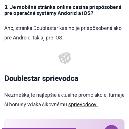
3. Je mobilná stránka online casina prispôsobená
pre operačné systémy Andorid a iOS?
Áno, stránka Doublestar kasíno je prispôsobená ako
pre Android, tak aj pre iOS.
Doublestar sprievodca
Nezmeškajte najlepšie aktuálne promo akcie, turnaje
či bonusy vďaka šikovnému
sprievodcovi
.