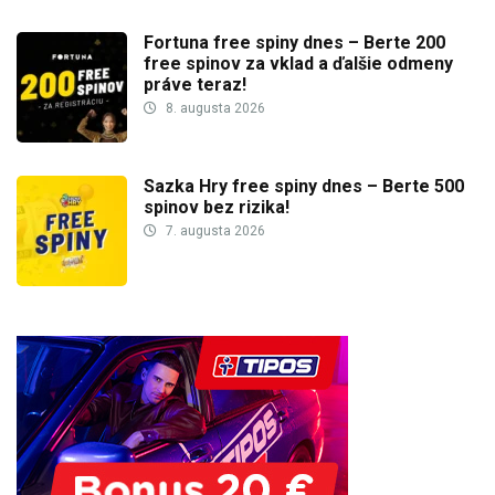
Fortuna free spiny dnes – Berte 200
free spinov za vklad a ďalšie odmeny
práve teraz!
8. augusta 2026
Sazka Hry free spiny dnes – Berte 500
spinov bez rizika!
7. augusta 2026