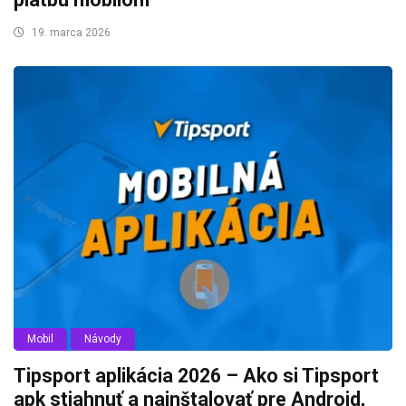
19. marca 2026
Mobil
Návody
Tipsport aplikácia 2026 – Ako si Tipsport
apk stiahnuť a nainštalovať pre Android,