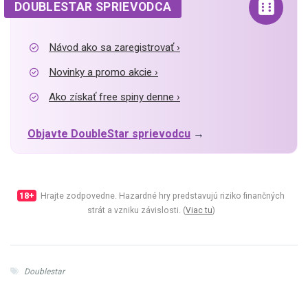
DOUBLESTAR SPRIEVODCA
Návod ako sa zaregistrovať ›
Novinky a promo akcie ›
Ako získať free spiny denne ›
Objavte DoubleStar sprievodcu
→
18+
Hrajte zodpovedne. Hazardné hry predstavujú riziko finančných
strát a vzniku závislosti. (
Viac tu
)
Doublestar