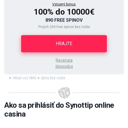
Vstupný bonus
100% do 10000€
890 FREE SPINOV
Prvých 250 free spinov bez rizika
HRAJTE
Recenzia
Sprievodca
★ Vklad cez SMS ★ Spiny bez rizika
Ako sa prihlásiť do Synottip online
casina