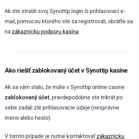
Ak ste stratili svoj Synottip login či prihlasovací e-
mail, pomocou ktorého ste sa registrovali, obráťte sa
na
zákaznícku podporu kasína
.
Ako riešiť zablokovaný účet v Synottip kasíne
Ak sa vám stalo, že máte v Synottip online casine
zablokovaný účet
, pravdepodobne ste trikrát po
sebe zadali zlé prihlasovacie údaje (nesprávne
meno alebo heslo).
V tomto prípade je nutné kontaktovať
zákaznícku