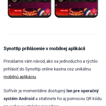
Synottip prihlásenie v mobilnej aplikácii
Prinášame vám návod, ako sa jednoducho a rýchlo
prihlásiť do Synottip online kasína cez unikátnu
mobilnú aplikáciu
.
Softvér je momentálne dostupný
len pre operačný
systém Android
a stiahnete ho aj pomocou QR kódu