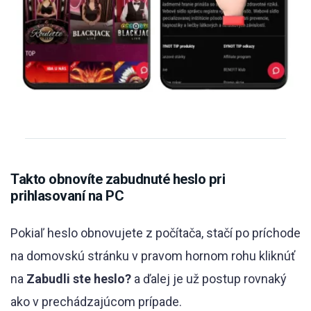
Takto obnovíte zabudnuté heslo pri
prihlasovaní na PC
Pokiaľ heslo obnovujete z počítača, stačí po príchode
na domovskú stránku v pravom hornom rohu kliknúť
na
Zabudli ste heslo?
a ďalej je už postup rovnaký
ako v prechádzajúcom prípade.