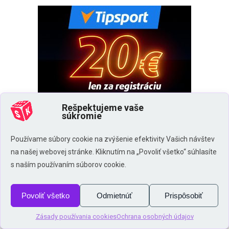
Rešpektujeme vaše
súkromie
Používame súbory cookie na zvýšenie efektivity Vašich návštev
na našej webovej stránke. Kliknutím na „Povoliť všetko“ súhlasíte
s naším používaním súborov cookie.
Najlepšie casina 2026
Povoliť všetko
Odmietnúť
Prispôsobiť
Fortuna casino
Zásady používania cookies
Ochrana osobných údajov