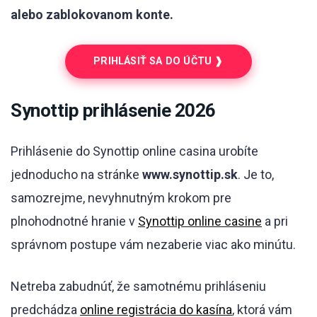
alebo zablokovanom konte.
PRIHLÁSIŤ SA DO ÚČTU ❱
Synottip prihlásenie
2026
Prihlásenie do Synottip online casina urobíte
jednoducho na stránke
www.synottip.sk
. Je to,
samozrejme, nevyhnutným krokom pre
plnohodnotné hranie v
Synottip online casine
a pri
správnom postupe vám nezaberie viac ako minútu.
Netreba zabudnúť, že samotnému prihláseniu
predchádza
online registrácia do kasína
, ktorá vám