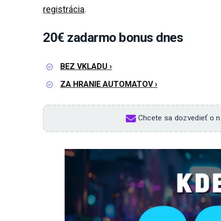
registrácia
.
20€ zadarmo bonus dnes
BEZ VKLADU ›
ZA HRANIE AUTOMATOV ›
Chcete sa dozvedieť o