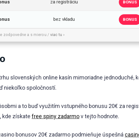
onus
za registráciu
BONUS
onus
bez vkladu
BONUS
te zodpovedne a s mierou /
viac tu ›
mo
trhu slovenských online kasín mimoriadne jednoduché, 
ď niekoľko spoločností.
ôsobmi a to buď využitím vstupného bonusu 20€ za regist
, kde získate
free spiny zadarmo
v tejto hodnote.
ých casino bonusov 20€ zadarmo podmieňuje úspešná
casin