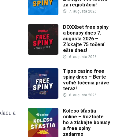
za registráciu!
7. augusta 2026
DOXXbet free spiny
a bonusy dnes 7.
augusta 2026 –
Získajte 75 točení
ešte dnes!
6. augusta 2026
Tipos casino free
spiny dnes – Berte
voľné točenia práve
teraz!
6. augusta 2026
Koleso šťastia
kladu a
online – Roztočte
ho a získajte bonusy
a free spiny
zadarmo