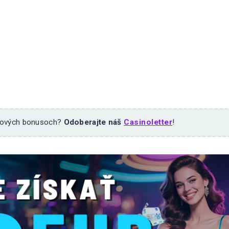
 nových bonusoch?
Odoberajte náš
Casinoletter
!