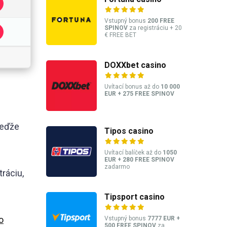
Vstupný bonus
200 FREE
SPINOV
za registráciu + 20
€ FREE BET
DOXXbet casino
Uvítací bonus až do
10 000
EUR + 275 FREE SPINOV
keďže
Tipos casino
Uvítací balíček až do
1050
EUR + 280 FREE SPINOV
zadarmo
ráciu,
Tipsport casino
o
Vstupný bonus
7777 EUR +
500 FREE SPINOV
za