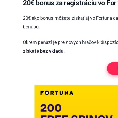
20€ bonus za registráciu vo For
20€ ako bonus môžete získať aj vo Fortuna c
bonusu.
Okrem peňazí je pre nových hráčov k dispozí
získate bez vkladu.