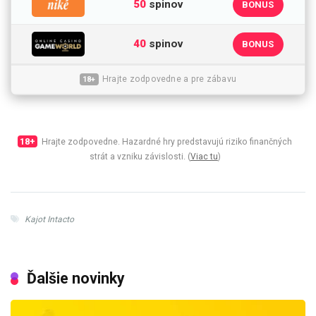
50
spinov
BONUS
40
spinov
BONUS
Hrajte zodpovedne a pre zábavu
18+
18+
Hrajte zodpovedne. Hazardné hry predstavujú riziko finančných
strát a vzniku závislosti. (
Viac tu
)
Kajot Intacto
Ďalšie novinky