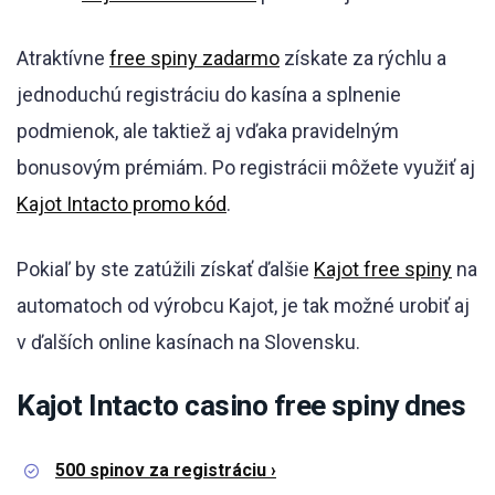
Atraktívne
free spiny zadarmo
získate za rýchlu a
jednoduchú registráciu do kasína a splnenie
podmienok, ale taktiež aj vďaka pravidelným
bonusovým prémiám. Po registrácii môžete využiť aj
Kajot Intacto promo kód
.
Pokiaľ by ste zatúžili získať ďalšie
Kajot free spiny
na
automatoch od výrobcu Kajot, je tak možné urobiť aj
v ďalších online kasínach na Slovensku.
Kajot Intacto casino free spiny dnes
500 spinov za registráciu ›