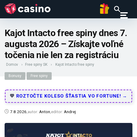
Kajot Intacto free spiny dnes 7.
augusta 2026 – Získajte voľné
točenia nie len za registráciu
Domov
›
Free spiny SK
›
Kajot Intacto free spiny
Bonusy
Free spiny
💛
ROZTOČTE KOLESO ŠŤASTIA VO FORTUNE! →
7.8.2026
autor:
Anton
editor:
Andrej