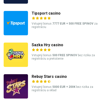
Tipsport casino
Vstupný bonus
7777 EUR + 500 FREE SPINOV
za
registráciu
Sazka Hry casino
Vstupný bonus
500 FREE SPINOV
bez rizika za
registráciu a pretočenie
Rebuy Stars casino
Vstupný bonus
5000 EUR + 200€
bez rizika za
registráciu a vklad