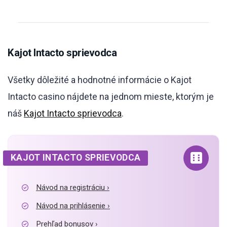
Kajot Intacto sprievodca
Všetky dôležité a hodnotné informácie o Kajot
Intacto casino nájdete na jednom mieste, ktorým je
náš
Kajot Intacto sprievodca
.
KAJOT INTACTO SPRIEVODCA
Návod na registráciu ›
Návod na prihlásenie ›
Prehľad bonusov ›