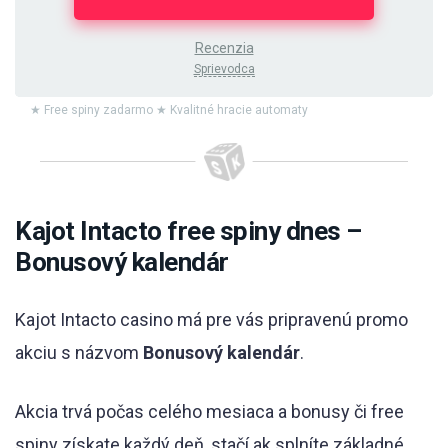
Recenzia
Sprievodca
★ Free spiny zadarmo ★ Kvalitné hracie automaty
Kajot Intacto free spiny dnes –
Bonusový kalendár
Kajot Intacto casino má pre vás pripravenú promo
akciu s názvom
Bonusový kalendár
.
Akcia trvá počas celého mesiaca a bonusy či free
spiny získate každý deň, stačí ak splníte základné