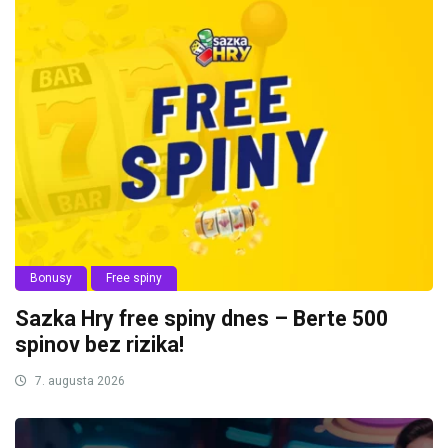
Bonusy
Free spiny
Sazka Hry free spiny dnes – Berte 500
spinov bez rizika!
7. augusta 2026