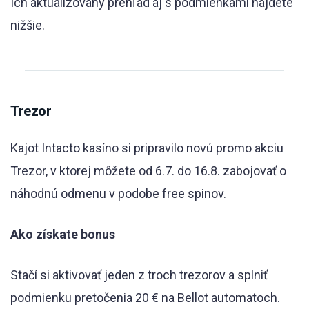
Ich aktualizovaný prehľad aj s podmienkami nájdete
nižšie.
Trezor
Kajot Intacto kasíno si pripravilo novú promo akciu
Trezor, v ktorej môžete od 6.7. do 16.8. zabojovať o
náhodnú odmenu v podobe free spinov.
Ako získate bonus
Stačí si aktivovať jeden z troch trezorov a splniť
podmienku pretočenia 20 € na Bellot automatoch.