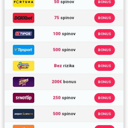
50
spinov
BONUS
75
spinov
BONUS
100
spinov
BONUS
500
spinov
BONUS
Bez
rizika
BONUS
200€
bonus
BONUS
250
spinov
BONUS
500
spinov
BONUS