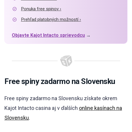
Ponuka free spinov ›
Prehľad platobných možností ›
Objavte Kajot Intacto sprievodcu
→
Free spiny zadarmo na Slovensku
Free spiny zadarmo na Slovensku získate okrem
Kajot Intacto casina aj v ďalších
online kasínach na
Slovensku
.