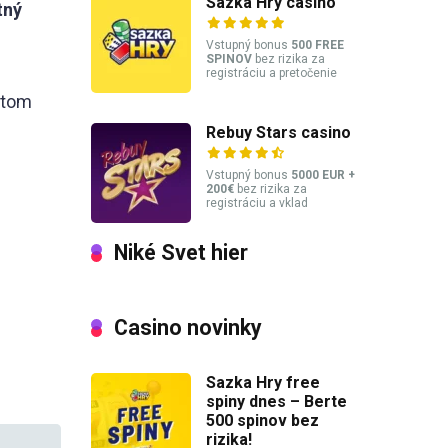
Sazka Hry casino
tný
Vstupný bonus
500 FREE
SPINOV
bez rizika za
registráciu a pretočenie
otom
Rebuy Stars casino
Vstupný bonus
5000 EUR +
200€
bez rizika za
registráciu a vklad
Niké Svet hier
Casino novinky
Sazka Hry free
spiny dnes – Berte
500 spinov bez
rizika!