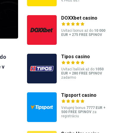
€ FREE BET
DOXXbet casino
Uvítací bonus až do
10 000
EUR + 275 FREE SPINOV
 do
Tipos casino
 v
Uvítací balíček až do
1050
EUR + 280 FREE SPINOV
zadarmo
Tipsport casino
Vstupný bonus
7777 EUR +
500 FREE SPINOV
za
registráciu