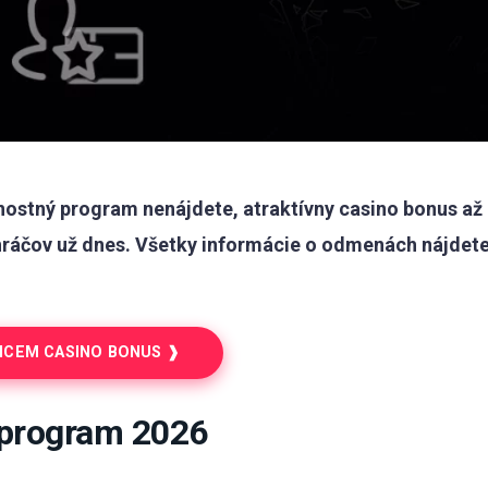
nostný program nenájdete, atraktívny casino bonus až
hráčov už dnes. Všetky informácie o odmenách nájdete
HCEM CASINO BONUS ❱
 program 2026