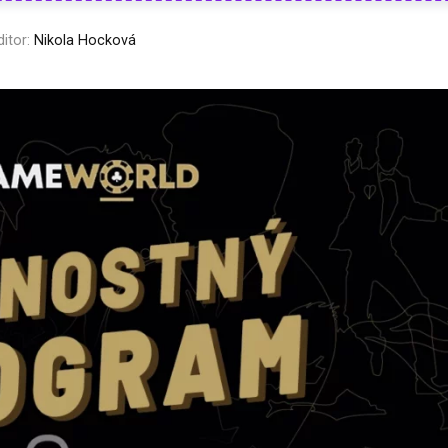
ditor:
Nikola Hocková