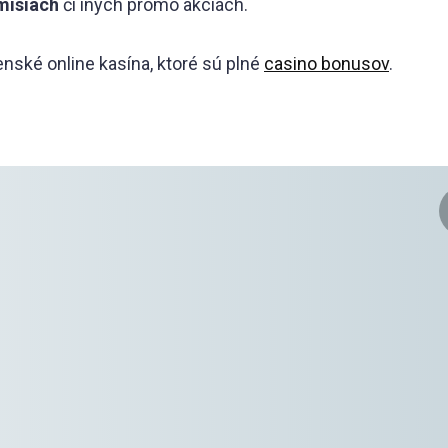
misiách
či iných promo akciách.
nské online kasína, ktoré sú plné
casino bonusov
.