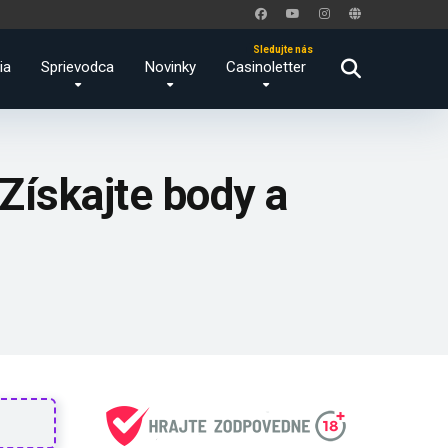
ia
Sprievodca
Novinky
Casinoletter
ískajte body a