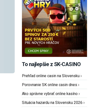
To najlepšie z SK-CASINO
Prehľad online casin na Slovensku ›
Porovnanie SK online casin dnes ›
Ako správne vybrať online kasíno ›
Situácia hazardu na Slovensku 2026 ›