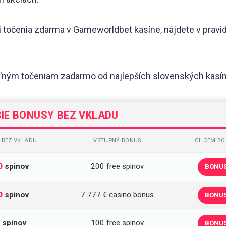
li točenia zdarma v Gameworldbet kasíne, nájdete v pravi
ľným točeniam zadarmo od najlepších slovenských kasín
IE BONUSY BEZ VKLADU
 BEZ VKLADU
VSTUPNÝ BONUS
CHCEM BO
0
spinov
200 free spinov
BONU
0
spinov
7 777 € casino bonus
BONU
spinov
100 free spinov
BONU