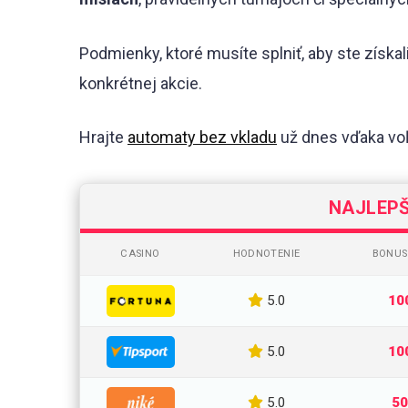
Podmienky, ktoré musíte splniť, aby ste získa
konkrétnej akcie.
Hrajte
automaty bez vkladu
už dnes vďaka vo
NAJLEPŠ
CASINO
HODNOTENIE
BONUS
5.0
10
5.0
10
5.0
50