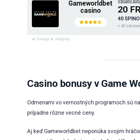
Vstupný bon
Gameworldbet
20 F
casino
40 SPIN
+ 40 zatočen
★ Turnaje ★ Jackpoty
Casino bonusy v Game Wor
Odmenami vo vernostných programoch sú naj
prípadne rôzne vecné ceny.
Aj keď Gameworldbet neponúka svojim hráčo