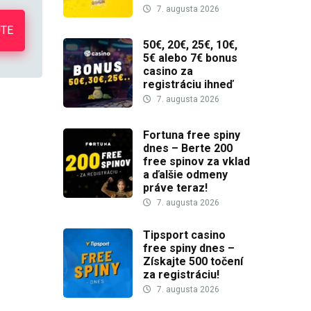
7. augusta 2026
TE
50€, 20€, 25€, 10€,
5€ alebo 7€ bonus
casino za
registráciu ihneď
7. augusta 2026
Fortuna free spiny
dnes – Berte 200
free spinov za vklad
a ďalšie odmeny
práve teraz!
7. augusta 2026
Tipsport casino
free spiny dnes –
Získajte 500 točení
za registráciu!
7. augusta 2026