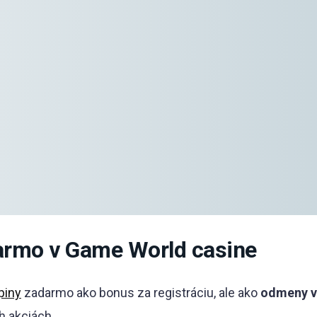
darmo v Game World casine
piny
zadarmo ako bonus za registráciu, ale ako
odmeny v
h akciách.