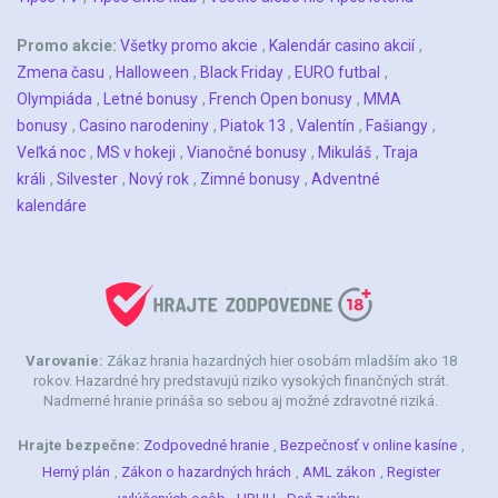
Promo akcie:
Všetky promo akcie
,
Kalendár casino akcií
,
Zmena času
,
Halloween
,
Black Friday
,
EURO futbal
,
Olympiáda
,
Letné bonusy
,
French Open bonusy
,
MMA
bonusy
,
Casino narodeniny
,
Piatok 13
,
Valentín
,
Fašiangy
,
Veľká noc
,
MS v hokeji
,
Vianočné bonusy
,
Mikuláš
,
Traja
králi
,
Silvester
,
Nový rok
,
Zimné bonusy
,
Adventné
kalendáre
Varovanie:
Zákaz hrania hazardných hier osobám mladším ako 18
rokov. Hazardné hry predstavujú riziko vysokých finančných strát.
Nadmerné hranie prináša so sebou aj možné zdravotné riziká.
Hrajte bezpečne:
Zodpovedné hranie
,
Bezpečnosť v online kasíne
,
Herný plán
,
Zákon o hazardných hrách
,
AML zákon
,
Register