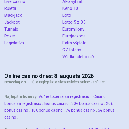
Live casino
Ako vyhrať
Ruleta
Keno 10
Blackjack
Loto
Jackpot
Lotto 5 z 35
Turnaje
Euromilióny
Poker
Eurojackpot
Legislatíva
Extra výplata
CZ loteria
Všetko alebo nič
Online casino dnes: 8. augusta 2026
Nenechajte si ujsť to najlepšie o slovenských online kasínach
Najlepšie bonusy:
Voľné točenia za registráciu
,
Casino
bonus za registráciu
,
Bonus casino
,
30€ bonus casino
,
20€
bonus casino
,
10€ bonus casino
,
7€ bonus casino
,
5€ bonus
casino
,