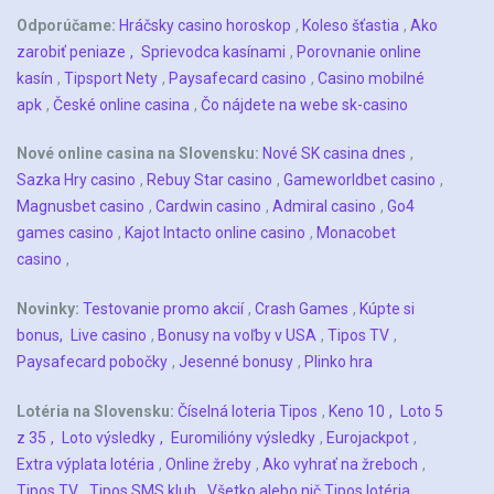
Odporúčame:
Hráčsky casino horoskop
,
Koleso šťastia
,
Ako
zarobiť peniaze
,
Sprievodca kasínami
,
Porovnanie online
kasín
,
Tipsport Nety
,
Paysafecard casino
,
Casino mobilné
apk
,
České online casina
,
Čo nájdete na webe sk-casino
Nové online casina na Slovensku:
Nové SK casina dnes
,
Sazka Hry casino
,
Rebuy Star casino
,
Gameworldbet casino
,
Magnusbet casino
,
Cardwin casino
,
Admiral casino
,
Go4
games casino
,
Kajot Intacto online casino
,
Monacobet
casino
,
Novinky:
Testovanie promo akcií
,
Crash Games
,
Kúpte si
bonus,
Live casino
,
Bonusy na voľby v USA
,
Tipos TV
,
Paysafecard pobočky
,
Jesenné bonusy
,
Plinko hra
Lotéria na Slovensku:
Číselná loteria Tipos
,
Keno 10
,
Loto 5
z 35
,
Loto výsledky
,
Euromilióny výsledky
,
Eurojackpot
,
Extra výplata lotéria
,
Online žreby
,
Ako vyhrať na žreboch
,
Tipos TV
,
Tipos SMS klub
,
Všetko alebo nič Tipos lotéria