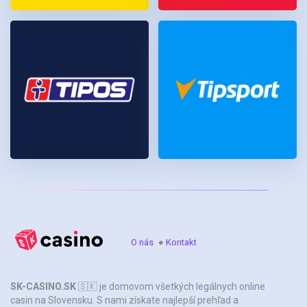
O nás
●
Kontakt
SK-CASINO.SK
🇸🇰 je domovom všetkých legálnych online
casin na Slovensku. S nami získate najlepší prehľad a