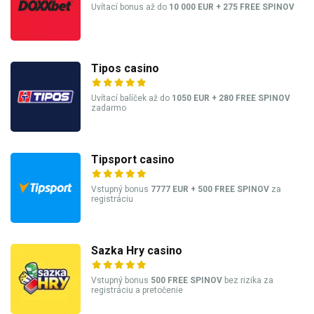
Uvítací bonus až do
10 000 EUR + 275 FREE SPINOV
Tipos casino
Uvítací balíček až do
1050 EUR + 280 FREE SPINOV
zadarmo
Tipsport casino
Vstupný bonus
7777 EUR + 500 FREE SPINOV
za
registráciu
Sazka Hry casino
Vstupný bonus
500 FREE SPINOV
bez rizika za
registráciu a pretočenie