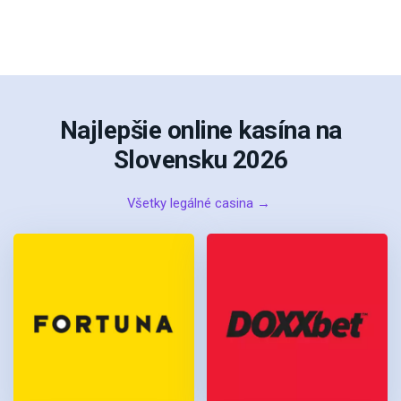
Najlepšie online kasína na
Slovensku 2026
Všetky legálné casina →