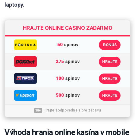
laptopy.
HRAJTE ONLINE CASINO ZADARMO
50
spinov
BONUS
275
spinov
HRAJTE
100
spinov
HRAJTE
500
spinov
HRAJTE
Hrajte zodpovedne a pre zábavu
18+
Výhoda hrania online kasína v mobile