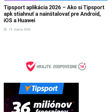
Tipsport aplikácia 2026 – Ako si Tipsport
apk stiahnuť a nainštalovať pre Android,
iOS a Huawei
15. marca 2026