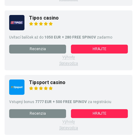
Tipos casino
Uvítací balíček až do
1050 EUR + 280 FREE SPINOV
zadarmo
Recenzia
HRAJTE
Výhody
Sprievodca
Tipsport casino
Vstupný bonus
7777 EUR + 500 FREE SPINOV
za registráciu
Recenzia
HRAJTE
Výhody
Sprievodca