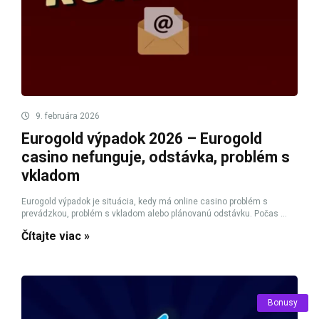
9. februára 2026
Eurogold výpadok 2026 – Eurogold
casino nefunguje, odstávka, problém s
vkladom
Eurogold výpadok je situácia, kedy má online casino problém s
prevádzkou, problém s vkladom alebo plánovanú odstávku. Počas ...
Čítajte viac »
Bonusy