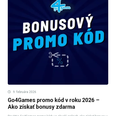
9. februára 2026
Go4Games promo kód v roku 2026 –
Ako získať bonusy zdarma