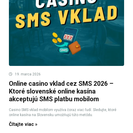
19. marca 2026
Online casino vklad cez SMS 2026 –
Ktoré slovenské online kasína
akceptujú SMS platbu mobilom
Casino SMS vklad mobilom využíva čoraz viac ľudí. Sledujte, ktoré
online kasína na Slovensku umožňujú túto metódu.
Čítajte viac »