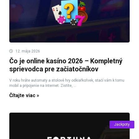
12. mája 2026
Čo je online kasíno 2026 – Kompletný
sprievodca pre začiatočníkov
V roku hráte automaty a stolové hry odkiaľkoľvek, stačí vám k tomu
mobil a pripojenie na internet. Zistite, ...
Čítajte viac »
Jackpoty