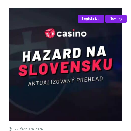
Legislatíva
Novinky
24. februára 2026