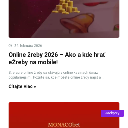
24. februára 2026
Online žreby 2026 – Ako a kde hrať
eŽreby na mobile!
Stieracie online žreby sa stávajú v online kasínach čoraz
populárnejšími. Pozrite sa, kde môžete online žreby nájsť a ...
Čítajte viac »
Jackpoty