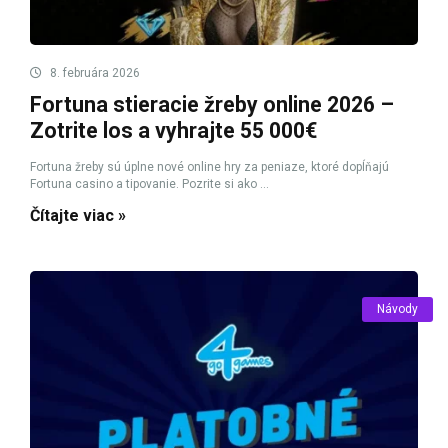
8. februára 2026
Fortuna stieracie žreby online 2026 –
Zotrite los a vyhrajte 55 000€
Fortuna žreby sú úplne nové online hry za peniaze, ktoré dopĺňajú
Fortuna casino a tipovanie. Pozrite si ako ...
Čítajte viac »
Návody