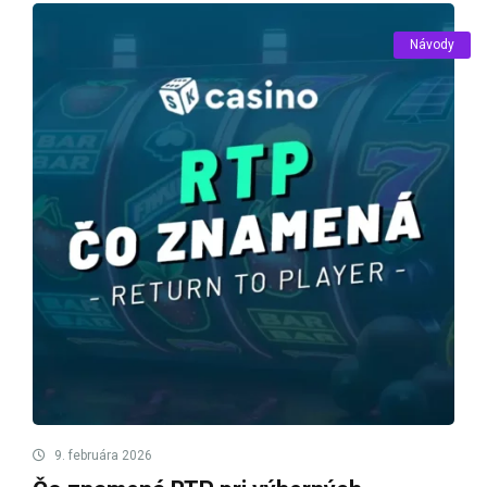
Návody
9. februára 2026