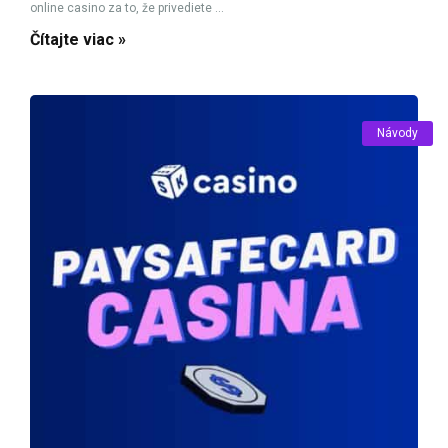
online casino za to, že privediete ...
Čítajte viac »
Návody