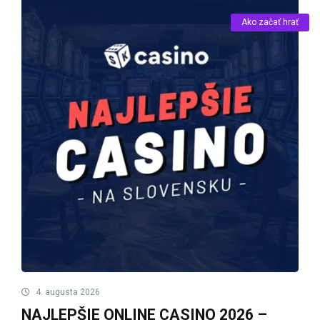
Ako začať hrať
4. augusta 2026
NAJLEPŠIE ONLINE CASINO 2026 –