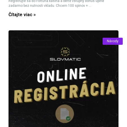
Registrujte sa do Fortuna kasína a berte vstupný bonus úplne
zadarmo bez nutnosti vkladu. Chcem 100 spinov + ...
Čítajte viac »
Návody