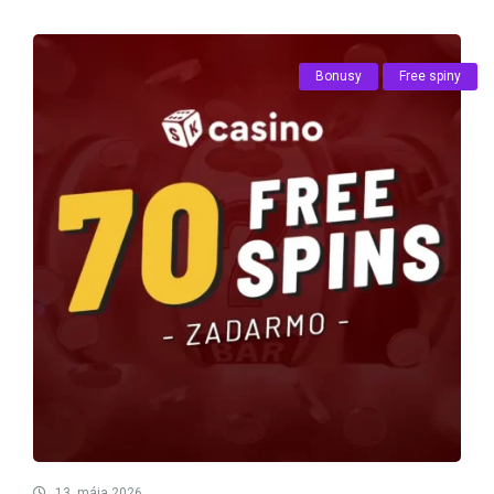
Bonusy
Free spiny
13. mája 2026