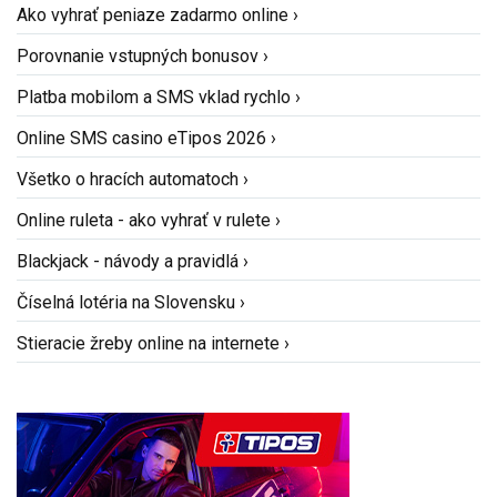
Ako vyhrať peniaze zadarmo online ›
Porovnanie vstupných bonusov ›
Platba mobilom a SMS vklad rychlo ›
Online SMS casino eTipos 2026 ›
Všetko o hracích automatoch ›
Online ruleta - ako vyhrať v rulete ›
Blackjack - návody a pravidlá ›
Číselná lotéria na Slovensku ›
Stieracie žreby online na internete ›