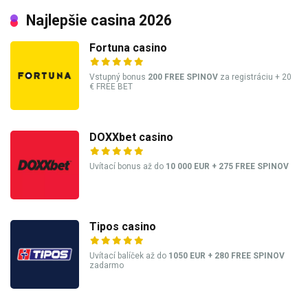
Najlepšie casina 2026
Fortuna casino
Vstupný bonus
200 FREE SPINOV
za registráciu + 20
€ FREE BET
DOXXbet casino
Uvítací bonus až do
10 000 EUR + 275 FREE SPINOV
Tipos casino
Uvítací balíček až do
1050 EUR + 280 FREE SPINOV
zadarmo