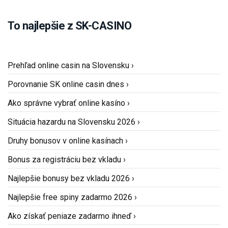
To najlepšie z SK-CASINO
Prehľad online casin na Slovensku ›
Porovnanie SK online casin dnes ›
Ako správne vybrať online kasíno ›
Situácia hazardu na Slovensku 2026 ›
Druhy bonusov v online kasínach ›
Bonus za registráciu bez vkladu ›
Najlepšie bonusy bez vkladu 2026 ›
Najlepšie free spiny zadarmo 2026 ›
Ako získať peniaze zadarmo ihneď ›