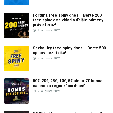
Fortuna free spiny dnes – Berte 200
free spinov za vklad a ďalšie odmeny
práve teraz!
8. augusta 2026
Sazka Hry free spiny dnes – Berte 500
spinov bez rizika!
7. augusta 2026
50€, 20€, 25€, 10€, 5€ alebo 7€ bonus
casino za registráciu ihneď
7. augusta 2026