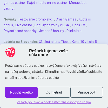
games casino
,
Kajot Intacto online casino
,
Monacobet
casino
,
Novinky:
Testovanie promo akcií
,
Crash Games
,
Kúpte si
bonus,
Live casino
,
Bonusy na voľby v USA
,
Tipos TV
,
Paysafecard pobočky
,
Jesenné bonusy
,
Plinko hra
Lotéria na Slovensku:
Číselná loteria Tipos
,
Keno 10
,
Loto 5
z 35
,
Loto výsledky
,
Euromilióny výsledky
,
Eurojackpot
,
Rešpektujeme vaše
Extra výplata lotéria
,
Online žreby
,
Ako vyhrať na žreboch
,
súkromie
Tipos TV
,
Tipos SMS klub
,
Všetko alebo nič Tipos lotéria
Používame súbory cookie na zvýšenie efektivity Vašich návštev
Promo akcie:
Všetky promo akcie
,
Kalendár casino akcií
,
na našej webovej stránke. Kliknutím na „Povoliť všetko“ súhlasíte
Zmena času
,
Halloween
,
Black Friday
,
EURO futbal
,
s naším používaním súborov cookie.
Olympiáda
,
Letné bonusy
,
French Open bonusy
,
MMA
bonusy
,
Casino narodeniny
,
Piatok 13
,
Valentín
,
Fašiangy
,
Povoliť všetko
Odmietnúť
Prispôsobiť
Veľká noc
,
MS v hokeji
,
Vianočné bonusy
,
Mikuláš
,
Traja
králi
,
Silvester
,
Nový rok
,
Zimné bonusy
,
Adventné
Zásady používania cookies
Ochrana osobných údajov
kalendáre