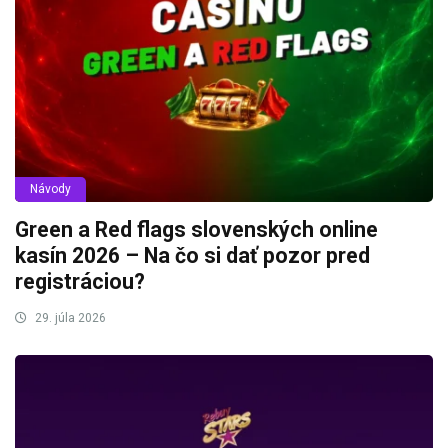
Návody
Green a Red flags slovenských online
kasín 2026 – Na čo si dať pozor pred
registráciou?
29. júla 2026