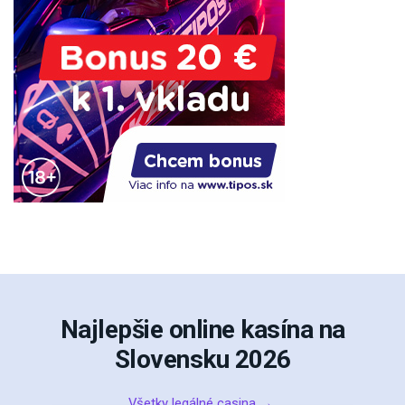
Najlepšie online kasína na
Slovensku 2026
Všetky legálné casina →