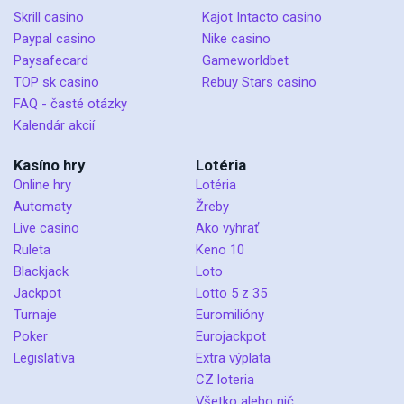
Skrill casino
Kajot Intacto casino
Paypal casino
Nike casino
Paysafecard
Gameworldbet
TOP sk casino
Rebuy Stars casino
FAQ - časté otázky
Kalendár akcií
Kasíno hry
Lotéria
Online hry
Lotéria
Automaty
Žreby
Live casino
Ako vyhrať
Ruleta
Keno 10
Blackjack
Loto
Jackpot
Lotto 5 z 35
Turnaje
Euromilióny
Poker
Eurojackpot
Legislatíva
Extra výplata
CZ loteria
Všetko alebo nič