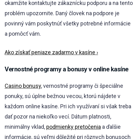
okamžite kontaktujte zákaznícku podporu a na tento
problém upozornite. Daný človek na podpore je
povinný vám poskytnúť všetky potrebné informácie
a pomôcť vám.
Ako získať peniaze zadarmo v kasíne ›
Vernostné programy a bonusy v online kasíne
Casino bonusy
, vernostné programy či špeciálne
ponuky, sú úplne bežnou vecou, ktorú nájdete v
každom online kasíne. Pri ich využívaní si však treba
dať pozor na niekoľko vecí. Dátum platnosti,
minimálny vklad,
podmienky pretočenia
a ďalšie
informácie, sú veľmi dôležité pri rôznych bonusoch