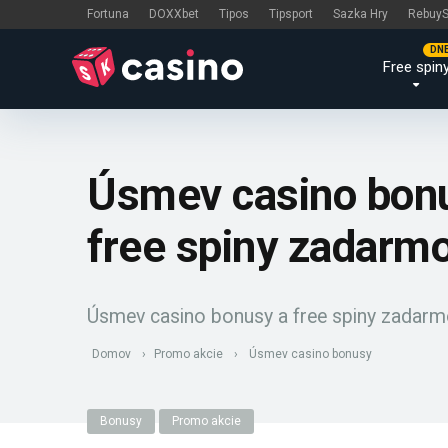
Fortuna
DOXXbet
Tipos
Tipsport
Sazka Hry
RebuyS
Free spin
Úsmev casino bonu
free spiny zadarm
Úsmev casino bonusy a free spiny zadarm
Domov
›
Promo akcie
›
Úsmev casino bonusy
Bonusy
Promo akcie