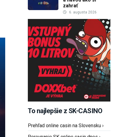
zahrať
6. augusta 2026
To najlepšie z SK-CASINO
Prehľad online casin na Slovensku ›
Porovnanie SK online casin dnes ›