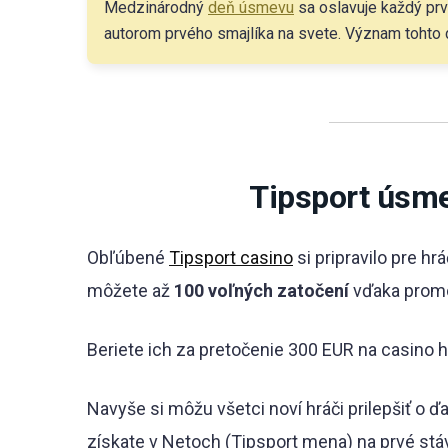
Medzinárodný
deň úsmevu
sa oslavuje každý prvý
autorom prvého smajlíka na svete. Význam tohto dň
Tipsport úsm
Obľúbené
Tipsport casino
si pripravilo pre h
môžete až
100 voľných zatočení
vďaka promo 
Beriete ich za pretočenie 300 EUR na casino 
Navyše si môžu všetci noví hráči prilepšiť o ď
získate v Netoch (Tipsport mena) na prvé stá