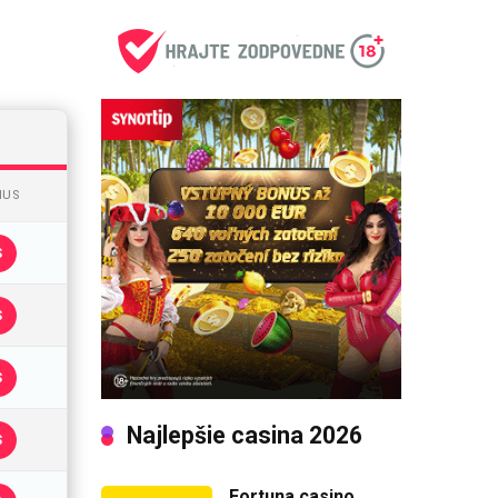
NUS
S
S
S
Najlepšie casina 2026
S
Fortuna casino