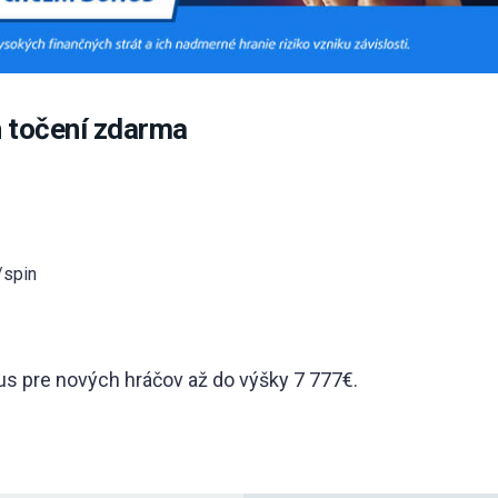
h točení zdarma
/spin
us pre nových hráčov až do výšky 7 777€.