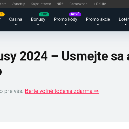
tars
Synottip
Kajot Intacto
Niké
Gameworld
+ Ďalšie
y
Casina
Bonusy
Promo kódy
Promo akcie
Lotér
sy 2024 – Usmejte sa a
o
o pre vás.
Berte voľné točenia zdarma ⇒