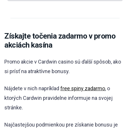
Získajte točenia zadarmo v promo
akciách kasína
Promo akcie v Cardwin casino sú ďalší spôsob, ako
si prísť na atraktívne bonusy.
Nájdete v nich napríklad
free spiny zadarmo
, o
ktorých Cardwin pravidelne informuje na svojej
stránke.
Najčastejšou podmienkou pre získanie bonusu je