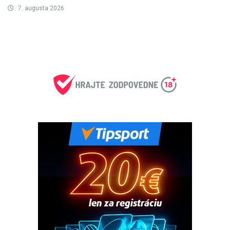
7. augusta 2026