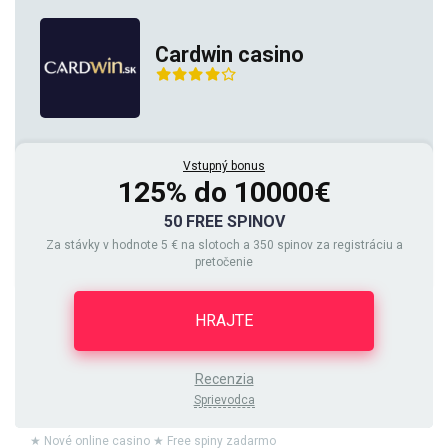
Cardwin casino
Vstupný bonus
125% do 10000€
50 FREE SPINOV
Za stávky v hodnote 5 € na slotoch a 350 spinov za registráciu a
pretočenie
HRAJTE
Recenzia
Sprievodca
★ Nové online casino ★ Free spiny zadarmo