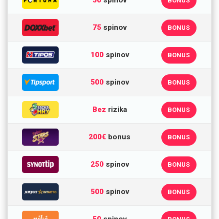
BONUS
75
spinov
BONUS
100
spinov
BONUS
500
spinov
BONUS
Bez
rizika
BONUS
200€
bonus
BONUS
250
spinov
BONUS
500
spinov
BONUS
50
spinov