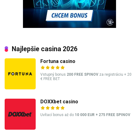
Najlepšie casina 2026
Fortuna casino
Vstupný bonus
200 FREE SPINOV
za registráciu + 20
€ FREE BET
DOXXbet casino
Uvítací bonus až do
10 000 EUR + 275 FREE SPINOV