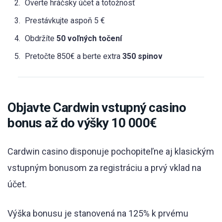
Overte hráčsky účet a totožnosť
Prestávkujte aspoň 5 €
Obdržíte
50 voľných točení
Pretočte 850€ a berte extra
350 spinov
Objavte Cardwin vstupný casino
bonus až do výšky
10 000€
Cardwin casino disponuje pochopiteľne aj klasickým
vstupným bonusom za registráciu a prvý vklad na
účet.
Výška bonusu je stanovená na 125% k prvému