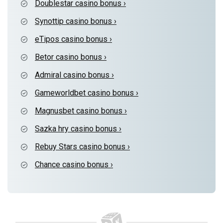
Doublestar casino bonus ›
Synottip casino bonus ›
eTipos casino bonus ›
Betor casino bonus ›
Admiral casino bonus ›
Gameworldbet casino bonus ›
Magnusbet casino bonus ›
Sazka hry casino bonus ›
Rebuy Stars casino bonus ›
Chance casino bonus ›