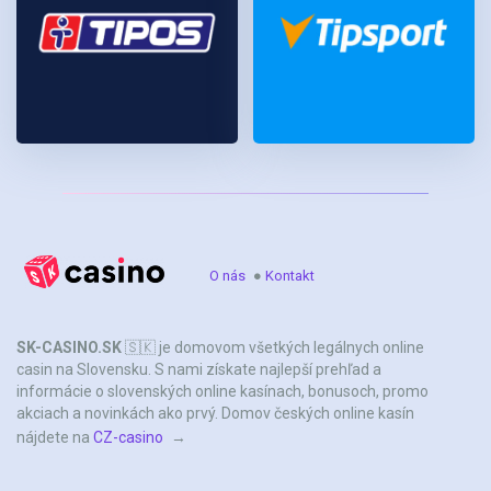
O nás
●
Kontakt
SK-CASINO.SK
🇸🇰 je domovom všetkých legálnych online
casin na Slovensku. S nami získate najlepší prehľad a
informácie o slovenských online kasínach, bonusoch, promo
akciach a novinkách ako prvý. Domov českých online kasín
nájdete na
CZ-casino
→