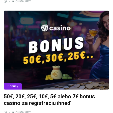
7. augusta 2026
Bonusy
50€, 20€, 25€, 10€, 5€ alebo 7€ bonus
casino za registráciu ihneď
7. augusta 2026