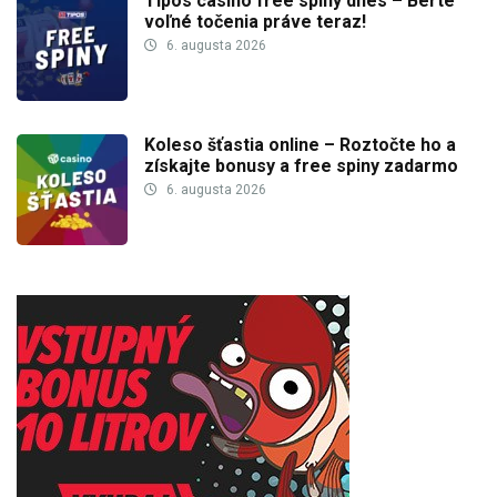
Tipos casino free spiny dnes – Berte
voľné točenia práve teraz!
6. augusta 2026
Koleso šťastia online – Roztočte ho a
získajte bonusy a free spiny zadarmo
6. augusta 2026