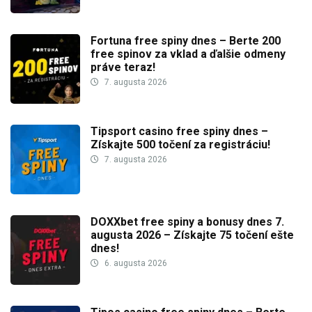
Fortuna free spiny dnes – Berte 200
free spinov za vklad a ďalšie odmeny
práve teraz!
7. augusta 2026
Tipsport casino free spiny dnes –
Získajte 500 točení za registráciu!
7. augusta 2026
DOXXbet free spiny a bonusy dnes 7.
augusta 2026 – Získajte 75 točení ešte
dnes!
6. augusta 2026