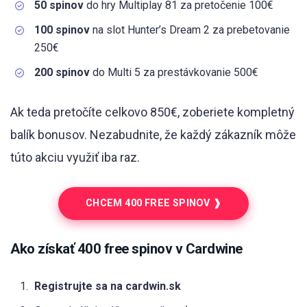
50 spinov
do hry Multiplay 81 za pretočenie 100€
100 spinov
na slot Hunter’s Dream 2 za prebetovanie
250€
200 spinov
do Multi 5 za prestávkovanie 500€
Ak teda pretočíte celkovo 850€, zoberiete kompletný
balík bonusov. Nezabudnite, že každý zákazník môže
túto akciu využiť iba raz.
CHCEM 400 FREE SPINOV ❱
Ako získať 400 free spinov v Cardwine
Registrujte sa na cardwin.sk