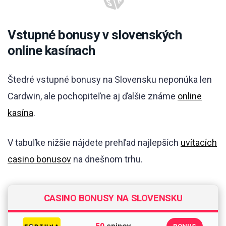
Vstupné bonusy v slovenských
online kasínach
Štedré vstupné bonusy na Slovensku neponúka len
Cardwin, ale pochopiteľne aj ďalšie známe
online
kasína
.
V tabuľke nižšie nájdete prehľad najlepších
uvítacích
casino bonusov
na dnešnom trhu.
CASINO BONUSY NA SLOVENSKU
50
spinov