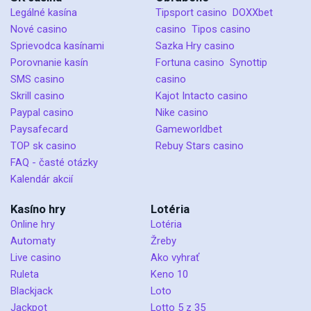
Legálné kasína
Tipsport casino
DOXXbet
Nové casino
casino
Tipos casino
Sprievodca kasínami
Sazka Hry casino
Porovnanie kasín
Fortuna casino
Synottip
SMS casino
casino
Skrill casino
Kajot Intacto casino
Paypal casino
Nike casino
Paysafecard
Gameworldbet
TOP sk casino
Rebuy Stars casino
FAQ - časté otázky
Kalendár akcií
Kasíno hry
Lotéria
Online hry
Lotéria
Automaty
Žreby
Live casino
Ako vyhrať
Ruleta
Keno 10
Blackjack
Loto
Jackpot
Lotto 5 z 35