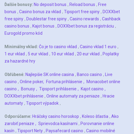
Ďalšie bonusy:
No deposit bonus
,
Reload bonus
,
Free
bonus
,
Casino bonus za vklad
,
Tipsport free spiny
,
DOXXbet
free spiny
,
Doublestar free spiny
,
Casino rewards
,
Cashback
casino bonus
,
Kajot bonus
,
DOXXbet bonus za registráciu
,
Eurogold promo kód
Minimálny vklad:
Čo je to casino vklad
,
Casino vklad 1 euro
,
1 eur vklad
,
5 eur vklad
,
10 eur vklad
,
20 eur vklad
,
Poplatky
za hazardné hry
Obľúbené:
Najlepšie SK online casina
,
Banco casino
,
Live
casino
,
Online poker,
Fortuna prihlásenie
,
Monacobet online
casino
,
Bonusy
,
Tipsport prihlásenie
,
Kajot casino
,
DOXXbet prihlásenie
,
Online automaty za peniaze
,
Hracie
automaty
,
Tipsport výpadok
,
Odporúčame:
Hráčsky casino horoskop
,
Koleso šťastia
,
Ako
zarobiť peniaze
,
Sprievodca kasínami
,
Porovnanie online
kasín
,
Tipsport Nety
,
Paysafecard casino
,
Casino mobilné