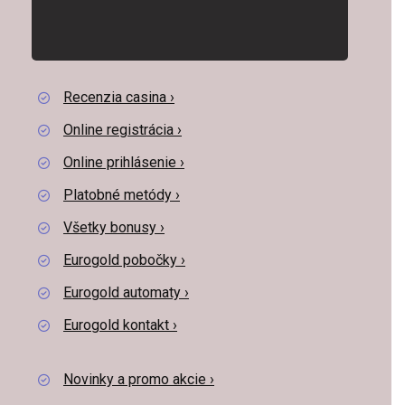
Recenzia casina ›
Online registrácia ›
Online prihlásenie ›
Platobné metódy ›
Všetky bonusy ›
Eurogold pobočky ›
Eurogold automaty ›
Eurogold kontakt ›
Novinky a promo akcie ›