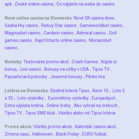
apk
,
České online casina
,
Čo nájdete na webe sk-casino
Nové online casina na Slovensku:
Nové SK casina dnes
,
Sazka Hry casino
,
Rebuy Star casino
,
Gameworldbet casino
,
Magnusbet casino
,
Cardwin casino
,
Admiral casino
,
Go4
games casino
,
Kajot Intacto online casino
,
Monacobet
casino
,
Novinky:
Testovanie promo akcií
,
Crash Games
,
Kúpte si
bonus,
Live casino
,
Bonusy na voľby v USA
,
Tipos TV
,
Paysafecard pobočky
,
Jesenné bonusy
,
Plinko hra
Lotéria na Slovensku:
Číselná loteria Tipos
,
Keno 10
,
Loto 5
z 35
,
Loto výsledky
,
Euromilióny výsledky
,
Eurojackpot
,
Extra výplata lotéria
,
Online žreby
,
Ako vyhrať na žreboch
,
Tipos TV
,
Tipos SMS klub
,
Všetko alebo nič Tipos lotéria
Promo akcie:
Všetky promo akcie
,
Kalendár casino akcií
,
Zmena času
,
Halloween
,
Black Friday
,
EURO futbal
,