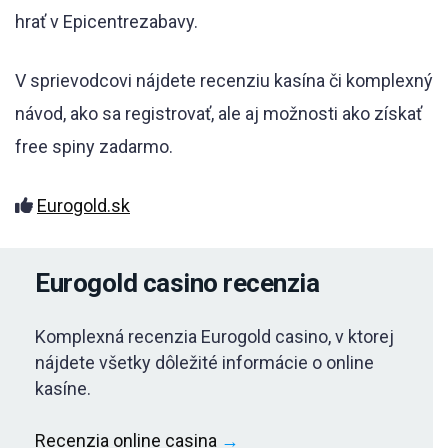
hrať v Epicentrezabavy.
V sprievodcovi nájdete recenziu kasína či komplexný
návod, ako sa registrovať, ale aj možnosti ako získať
free spiny zadarmo.
Eurogold.sk
Eurogold casino recenzia
Komplexná recenzia Eurogold casino, v ktorej
nájdete všetky dôležité informácie o online
kasíne.
Recenzia online casina
→