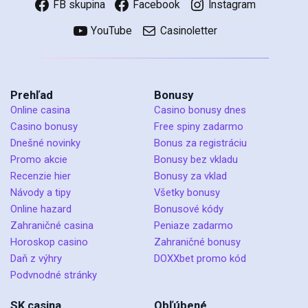
FB skupina
Facebook
Instagram
YouTube
Casinoletter
Prehľad
Bonusy
Online casina
Casino bonusy dnes
Casino bonusy
Free spiny zadarmo
Dnešné novinky
Bonus za registráciu
Promo akcie
Bonusy bez vkladu
Recenzie hier
Bonusy za vklad
Návody a tipy
Všetky bonusy
Online hazard
Bonusové kódy
Zahraničné casina
Peniaze zadarmo
Horoskop
casino
Zahraničné bonusy
Daň z výhry
DOXXbet promo kód
Podvnodné stránky
SK casina
Obľúbené