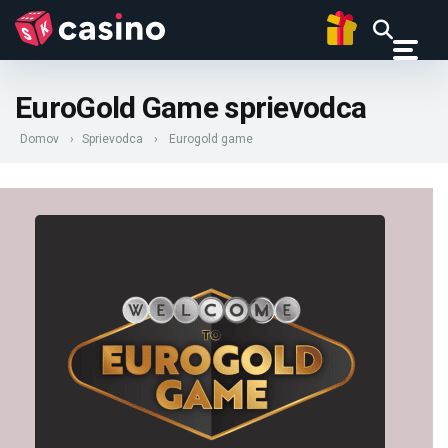
EuroGold Game sprievodca
Domov
›
Sprievodca
›
Eurogold game