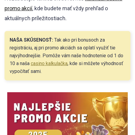
promo akcií
, kde budete mať vždy prehľad o
aktuálnych príležitostiach.
NAŠA SKÚSENOSŤ:
Tak ako pri bonusoch za
registráciu, aj pri promo akciách sa oplatí využiť tie
najvýhodnejšie. Pomôže vám naše hodnotenie od 1 do
10 a naša
casino kalkulačka
, kde si môžete výhodnosť
vypočítať sami.