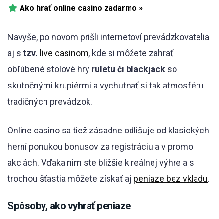
Ako hrať online casino zadarmo »
Navyše, po novom prišli internetoví prevádzkovatelia
aj s
tzv.
live casinom
, kde si môžete zahrať
obľúbené stolové hry
ruletu či blackjack
so
skutočnými krupiérmi a vychutnať si tak atmosféru
tradičných prevádzok.
Online casino sa tiež zásadne odlišuje od klasických
herní ponukou bonusov za registráciu a v promo
akciách. Vďaka nim ste bližšie k reálnej výhre a s
trochou šťastia môžete získať aj
peniaze bez vkladu
.
Spôsoby, ako vyhrať peniaze