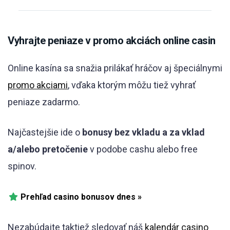
Vyhrajte peniaze v promo akciách online casin
Online kasína sa snažia prilákať hráčov aj špeciálnymi
promo akciami
, vďaka ktorým môžu tiež vyhrať
peniaze zadarmo.
Najčastejšie ide o
bonusy bez vkladu a za vklad
a/alebo pretočenie
v podobe cashu alebo free
spinov.
Prehľad casino bonusov dnes »
Nezabúdajte taktiež sledovať náš
kalendár casino