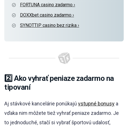
FORTUNA casino zadarmo ›
DOXXbet casino zadarmo ›
SYNOTTIP casino bez rizika ›
2️⃣ Ako vyhrať peniaze zadarmo na
tipovaní
Aj stávkové kancelárie ponúkajú
vstupné bonusy
a
vďaka nim môžete tiež vyhrať peniaze zadarmo. Je
to jednoduché, stačí si vybrať športovú udalosť,