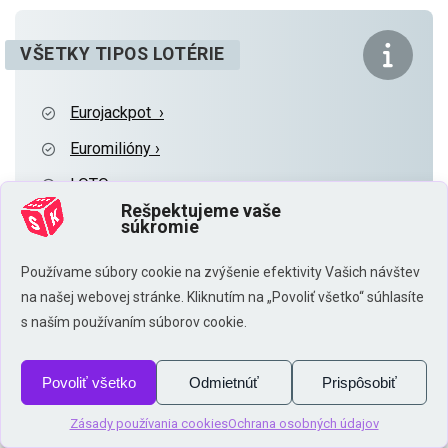
VŠETKY TIPOS LOTÉRIE
Eurojackpot ›
Euromilióny ›
LOTO ›
Rešpektujeme vaše
LOTO 5 z 35 ›
súkromie
KENO 10 ›
Používame súbory cookie na zvýšenie efektivity Vašich návštev
Extra výplata ›
na našej webovej stránke. Kliknutím na „Povoliť všetko“ súhlasíte
s naším používaním súborov cookie.
eKlub KENO Tipos ›
Povoliť všetko
Odmietnúť
Prispôsobiť
Zásady používania cookies
Ochrana osobných údajov