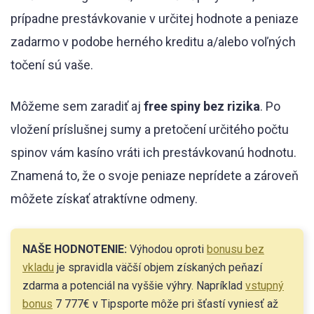
prípadne prestávkovanie v určitej hodnote a peniaze
zadarmo v podobe herného kreditu a/alebo voľných
točení sú vaše.
Môžeme sem zaradiť aj
free spiny bez rizika
. Po
vložení príslušnej sumy a pretočení určitého počtu
spinov vám kasíno vráti ich prestávkovanú hodnotu.
Znamená to, že o svoje peniaze neprídete a zároveň
môžete získať atraktívne odmeny.
NAŠE HODNOTENIE:
Výhodou oproti
bonusu bez
vkladu
je spravidla väčší objem získaných peňazí
zdarma a potenciál na vyššie výhry. Napríklad
vstupný
bonus
7 777€ v Tipsporte môže pri šťastí vyniesť až