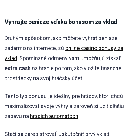
Vyhrajte peniaze vďaka bonusom za vklad
Druhým spôsobom, ako môžete vyhrať peniaze
zadarmo na internete, sú
online casino bonusy za
vklad
. Spomínané odmeny vám umožňujú získať
extra cash
na hranie po tom, ako vložíte finančné
prostriedky na svoj hráčsky účet.
Tento typ bonusu je ideálny pre hráčov, ktorí chcú
maximalizovať svoje výhry a zároveň si užiť dlhšiu
zábavu na
hracích automatoch
.
Stačí sa zaregistrovať, uskutočniť prvý vklad,