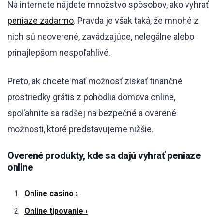
Na internete nájdete množstvo spôsobov, ako vyhrať
peniaze zadarmo
. Pravda je však taká, že mnohé z
nich sú neoverené, zavádzajúce, nelegálne alebo
prinajlepšom nespoľahlivé.
Preto, ak chcete mať možnosť získať finančné
prostriedky grátis z pohodlia domova online,
spoľahnite sa radšej na bezpečné a overené
možnosti, ktoré predstavujeme nižšie.
Overené produkty, kde sa dajú vyhrať peniaze
online
Online casino ›
Online tipovanie ›