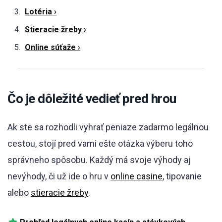
Lotéria ›
Stieracie žreby ›
Online súťaže ›
Čo je dôležité vedieť pred hrou
Ak ste sa rozhodli vyhrať peniaze zadarmo legálnou
cestou, stojí pred vami ešte otázka výberu toho
správneho spôsobu. Každý má svoje výhody aj
nevýhody, či už ide o hru v
online casine
, tipovanie
alebo
stieracie žreby
.