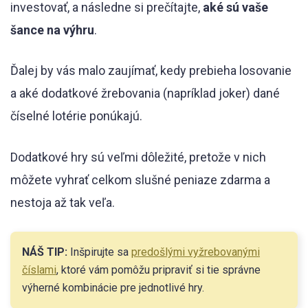
investovať, a následne si prečítajte,
aké sú vaše
šance na výhru
.
Ďalej by vás malo zaujímať, kedy prebieha losovanie
a aké dodatkové žrebovania (napríklad joker) dané
číselné lotérie ponúkajú.
Dodatkové hry sú veľmi dôležité, pretože v nich
môžete vyhrať celkom slušné peniaze zdarma a
nestoja až tak veľa.
NÁŠ TIP:
Inšpirujte sa
predošlými vyžrebovanými
číslami
, ktoré vám pomôžu pripraviť si tie správne
výherné kombinácie pre jednotlivé hry.