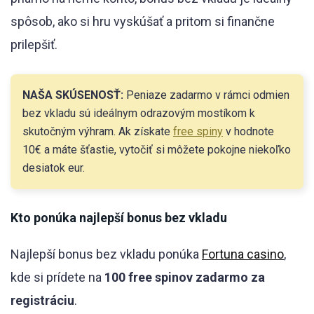
spôsob, ako si hru vyskúšať a pritom si finančne
prilepšiť.
NAŠA SKÚSENOSŤ:
Peniaze zadarmo v rámci odmien
bez vkladu sú ideálnym odrazovým mostíkom k
skutočným výhram. Ak získate
free spiny
v hodnote
10€ a máte šťastie, vytočiť si môžete pokojne niekoľko
desiatok eur.
Kto ponúka najlepší bonus bez vkladu
Najlepší bonus bez vkladu ponúka
Fortuna casino
,
kde si prídete na
100 free spinov zadarmo za
registráciu
.