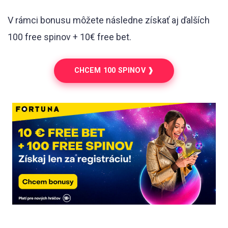
V rámci bonusu môžete následne získať aj ďalších
100 free spinov + 10€ free bet.
CHCEM 100 SPINOV ❱