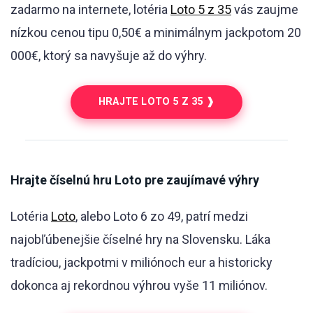
zadarmo na internete, lotéria
Loto 5 z 35
vás zaujme
nízkou cenou tipu 0,50€ a minimálnym jackpotom 20
000€, ktorý sa navyšuje až do výhry.
HRAJTE LOTO 5 Z 35 ❱
Hrajte číselnú hru Loto pre zaujímavé výhry
Lotéria
Loto
, alebo Loto 6 zo 49, patrí medzi
najobľúbenejšie číselné hry na Slovensku. Láka
tradíciou, jackpotmi v miliónoch eur a historicky
dokonca aj rekordnou výhrou vyše 11 miliónov.