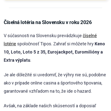
Číselná lotéria na Slovensku v roku 2026
V súčasnosti na Slovensku prevádzkuje
číselné
lotérie
spoločnosť Tipos. Zahrať si môžete hry
Keno
10, Loto, Loto 5 z 35, Eurojackpot, Euromilióny a
Extra výplatu
.
Je ale dôležité si uvedomiť, že výhry nie sú, podobne
ako v prípade online casina a športového tipovania,
garantované vzhľadom na to, že ide o hazard.
Avšak, na základe našich skúseností a doposiaľ