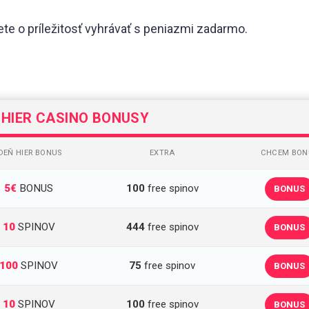
ete o príležitosť vyhrávať s peniazmi zadarmo.
Ň HIER CASINO BONUSY
DEŇ HIER BONUS
EXTRA
CHCEM BON
5€
BONUS
100
free spinov
BONUS
10
SPINOV
444
free spinov
BONUS
100
SPINOV
75
free spinov
BONUS
10
SPINOV
100
free spinov
BONUS