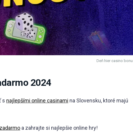
Deň hier casino bon
zadarmo 2024
ť s
najlepšími online casinami
na Slovensku, ktoré majú
 zadarmo
a zahrajte si najlepšie online hry!