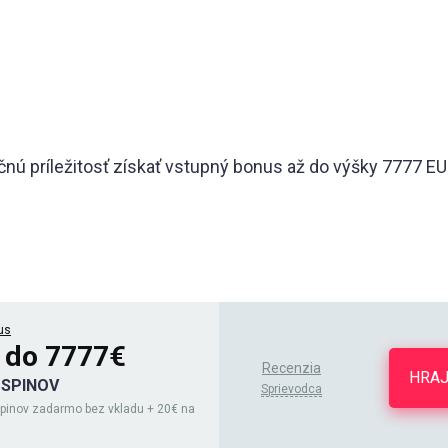
čnú príležitosť získať vstupný bonus až do výšky 7777 E
us
 do 7777€
Recenzia
HRAJ
 SPINOV
Sprievodca
pinov zadarmo bez vkladu + 20€ na