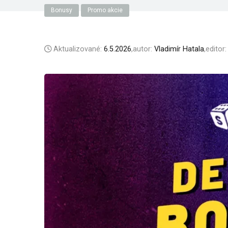
Bonusy
Promo akcie
Aktualizované:
6.5.2026
autor:
Vladimír Hatala
editor: