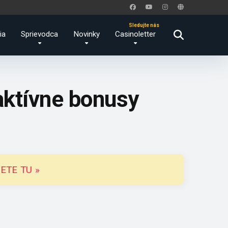
ia
Sprievodca
Novinky
Casinoletter
aktívne bonusy
ETE TU »