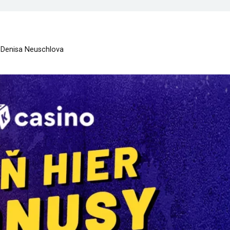
Denisa Neuschlova