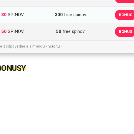
30
SPINOV
300
free spinov
BONUS
50
SPINOV
50
free spinov
BONUS
te zodpovedne a s mierou /
viac tu ›
 BONUSY