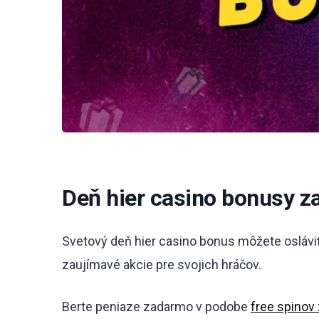
Deň hier casino bonusy 
Svetový deň hier casino bonus môžete oslávi
zaujímavé akcie pre svojich hráčov.
Berte peniaze zadarmo v podobe
free spinov