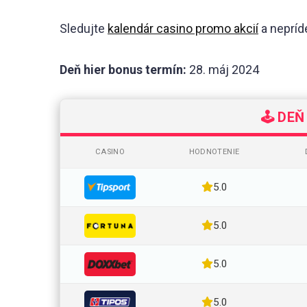
Sledujte
kalendár casino promo akcií
a nepríd
Deň hier bonus termín:
28. máj 2024
🕹️ DE
CASINO
HODNOTENIE
5.0
5.0
5.0
5.0