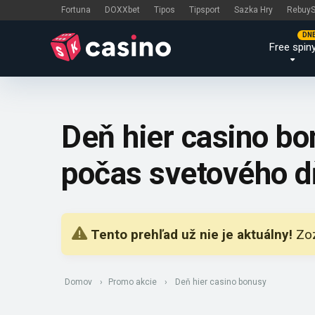
Fortuna
DOXXbet
Tipos
Tipsport
Sazka Hry
RebuyS
Free spin
Deň hier casino bo
počas svetového d
Tento prehľad už nie je aktuálny!
Zoz
Domov
›
Promo akcie
›
Deň hier casino bonusy