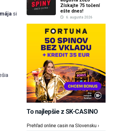
Získajte 75 točení
ešte dnes!
 mája
si
6. augusta 2026
ešia
To najlepšie z SK-CASINO
Prehľad online casin na Slovensku ›