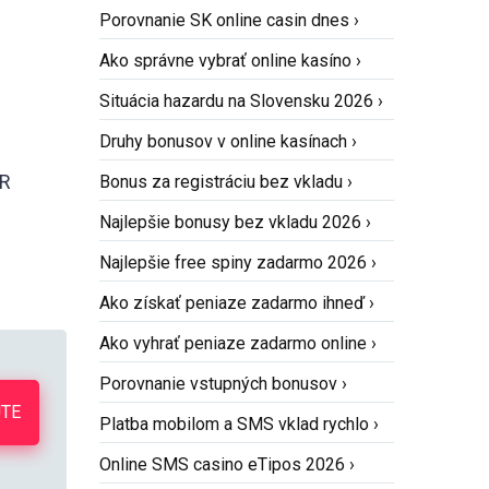
Porovnanie SK online casin dnes ›
Ako správne vybrať online kasíno ›
Situácia hazardu na Slovensku 2026 ›
Druhy bonusov v online kasínach ›
UR
Bonus za registráciu bez vkladu ›
Najlepšie bonusy bez vkladu 2026 ›
Najlepšie free spiny zadarmo 2026 ›
Ako získať peniaze zadarmo ihneď ›
Ako vyhrať peniaze zadarmo online ›
Porovnanie vstupných bonusov ›
TE
Platba mobilom a SMS vklad rychlo ›
Online SMS casino eTipos 2026 ›