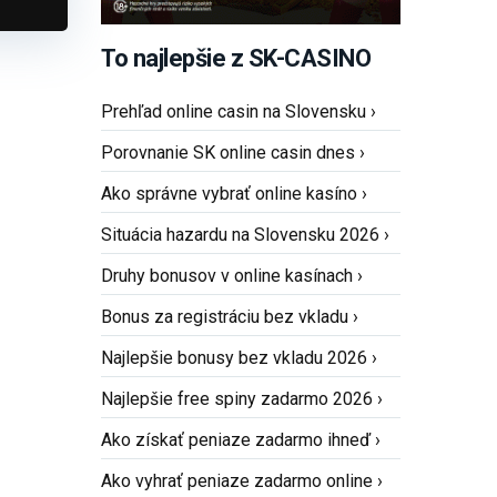
To najlepšie z SK-CASINO
Prehľad online casin na Slovensku ›
Porovnanie SK online casin dnes ›
Ako správne vybrať online kasíno ›
Situácia hazardu na Slovensku 2026 ›
Druhy bonusov v online kasínach ›
Bonus za registráciu bez vkladu ›
Najlepšie bonusy bez vkladu 2026 ›
Najlepšie free spiny zadarmo 2026 ›
Ako získať peniaze zadarmo ihneď ›
Ako vyhrať peniaze zadarmo online ›