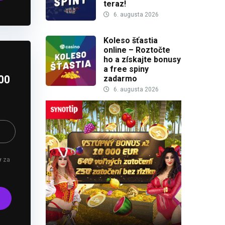
teraz!
6. augusta 2026
Koleso šťastia
online – Roztočte
ho a získajte bonusy
a free spiny
00
zadarmo
6. augusta 2026
v
za