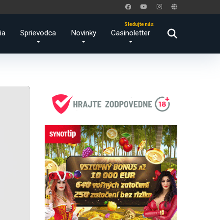
ia
Sprievodca
Novinky
Casinoletter