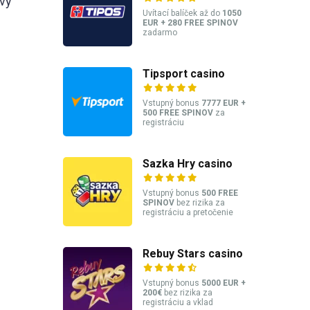
rvý
Uvítací balíček až do
1050
EUR + 280 FREE SPINOV
zadarmo
Tipsport casino
Vstupný bonus
7777 EUR +
500 FREE SPINOV
za
registráciu
Sazka Hry casino
Vstupný bonus
500 FREE
SPINOV
bez rizika za
registráciu a pretočenie
Rebuy Stars casino
Vstupný bonus
5000 EUR +
200€
bez rizika za
registráciu a vklad