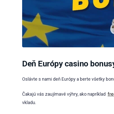
Deň Európy casino bonus
Oslávte s nami deň Európy a berte všetky bo
Čakajú vás zaujímavé výhry, ako napríklad
fr
vkladu.