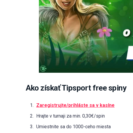
Ako získať Tipsport free spiny
Zaregistrujte/prihláste sa v kasíne
Hrajte v turnaji za min. 0,30€/spin
Umiestnite sa do 1000-ceho miesta