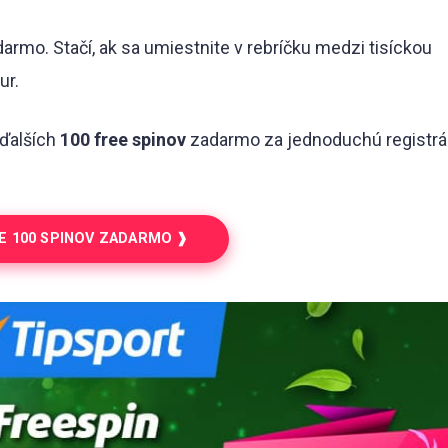
armo. Stačí, ak sa umiestnite v rebríčku medzi tisíckou
ur.
 ďalších
100 free spinov
zadarmo za jednoduchú registrác
E 100 SPINOV ZADARMO ❱