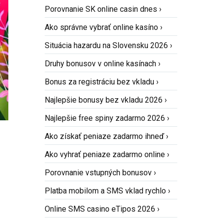
Porovnanie SK online casin dnes ›
Ako správne vybrať online kasíno ›
Situácia hazardu na Slovensku 2026 ›
Druhy bonusov v online kasínach ›
Bonus za registráciu bez vkladu ›
Najlepšie bonusy bez vkladu 2026 ›
Najlepšie free spiny zadarmo 2026 ›
Ako získať peniaze zadarmo ihneď ›
Ako vyhrať peniaze zadarmo online ›
Porovnanie vstupných bonusov ›
Platba mobilom a SMS vklad rychlo ›
Online SMS casino eTipos 2026 ›