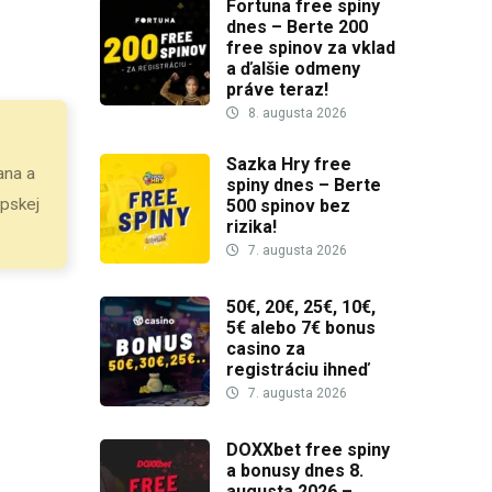
Fortuna free spiny
dnes – Berte 200
free spinov za vklad
a ďalšie odmeny
práve teraz!
8. augusta 2026
Sazka Hry free
ana a
spiny dnes – Berte
ópskej
500 spinov bez
rizika!
7. augusta 2026
50€, 20€, 25€, 10€,
5€ alebo 7€ bonus
casino za
registráciu ihneď
7. augusta 2026
DOXXbet free spiny
a bonusy dnes 8.
augusta 2026 –