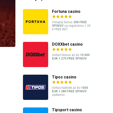
Fortuna casino
Vstupný bonus
200 FREE
SPINOV
za registráciu + 20
€ FREE BET
DOXXbet casino
Uvítací bonus až do
10 000
EUR + 275 FREE SPINOV
Tipos casino
Uvítací balíček až do
1050
EUR + 280 FREE SPINOV
zadarmo
Tipsport casino