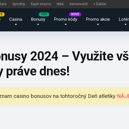
tars
Synottip
Kajot Intacto
Niké
Gameworld
+ Ďalšie
y
Casina
Bonusy
Promo kódy
Promo akcie
Lotér
onusy 2024 – Využite v
y práve dnes!
nam casino bonusov na tohtoročný Deň atletiky
NÁJ