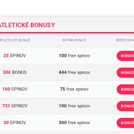
ATLETICKÉ BONUSY
ATLETICKÝ BONUS
EXTRA BONUS
BERTE BO
25
SPINOV
100
free spinov
BONU
30€
BONUS
444
free spinov
BONU
100
SPINOV
75
free spinov
BONU
731
SPINOV
100
free spinov
BONU
30
SPINOV
300
free spinov
BONU