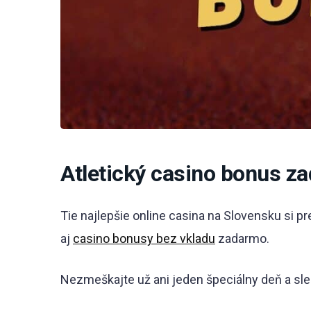
Atletický casino bonus z
Tie najlepšie online casina na Slovensku si pr
aj
casino bonusy bez vkladu
zadarmo.
Nezmeškajte už ani jeden špeciálny deň a sl