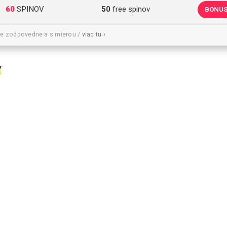
60
SPINOV
50
free spinov
BONU
te zodpovedne a s mierou /
viac tu ›
Y