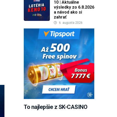
10 | Aktuálne
výsledky zo 6.8.2026
a návod ako si
zahrať
6. augusta 2026
To najlepšie z SK-CASINO