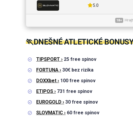
5.0
Hraj
18+
🏃DNEŠNÉ ATLETICKÉ BONUS
TIPSPORT ›
25 free spinov
FORTUNA ›
30€ bez rizika
DOXXbet ›
100 free spinov
ETIPOS ›
731 free spinov
EUROGOLD ›
30 free spinov
SLOVMATIC ›
60 free spinov