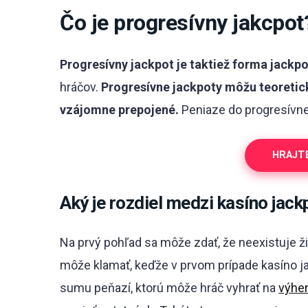
Čo je progresívny jakcpot
Progresívny jackpot je taktiež forma jackp
hráčov.
Progresívne jackpoty môžu teoretic
vzájomne prepojené.
Peniaze do progresívnej
HRAJTE
Aký je rozdiel medzi kasíno ja
Na prvý pohľad sa môže zdať, že neexistuje ž
môže klamať, keďže v prvom prípade kasíno j
sumu peňazí, ktorú môže hráč vyhrať na
výhe