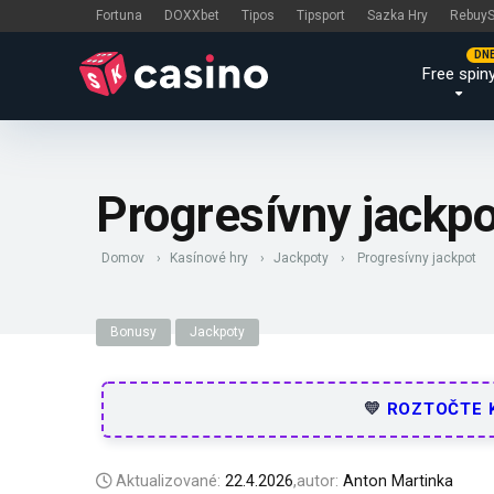
Fortuna
DOXXbet
Tipos
Tipsport
Sazka Hry
RebuyS
Free spin
Progresívny jackpot
Domov
›
Kasínové hry
›
Jackpoty
›
Progresívny jackpot
Bonusy
Jackpoty
💛
ROZTOČTE K
Aktualizované:
22.4.2026
autor:
Anton Martinka