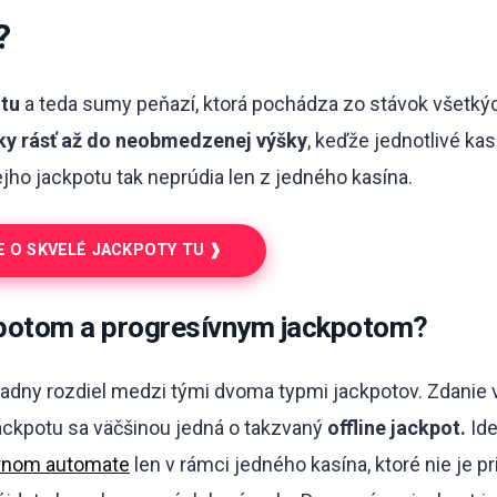
?
otu
a teda sumy peňazí, ktorá pochádza zo stávok všetký
ky rásť až do neobmedzenej výšky
, keďže jednotlivé kas
ho jackpotu tak neprúdia len z jedného kasína.
 O SKVELÉ JACKPOTY TU ❱
ckpotom a progresívnym jackpotom?
iadny rozdiel medzi tými dvoma typmi jackpotov. Zdanie 
ackpotu sa väčšinou jedná o takzvaný
offline jackpot.
Ide
rnom automate
len v rámci jedného kasína, ktoré nie je p