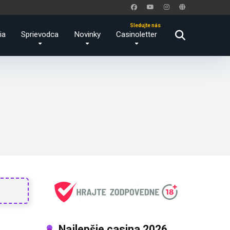
ia
Sprievodca
Novinky
Casinoletter
Najlepšie casina 2026