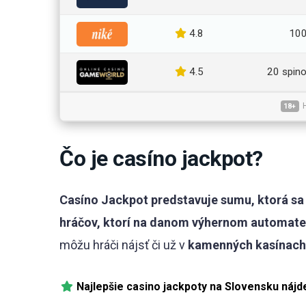
4.8
100
4.5
20 spino
H
18+
Čo je casíno jackpot?
Casíno Jackpot predstavuje sumu, ktorá s
hráčov, ktorí na danom výhernom automate 
môžu hráči nájsť či už v
kamenných kasínach
Najlepšie casino jackpoty na Slovensku nájde