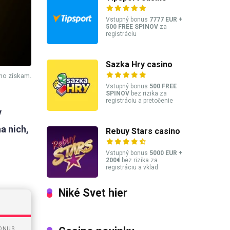
Vstupný bonus
7777 EUR +
500 FREE SPINOV
za
registráciu
Sazka Hry casino
 ho získam.
Vstupný bonus
500 FREE
SPINOV
bez rizika za
registráciu a pretočenie
v
a nich,
Rebuy Stars casino
Vstupný bonus
5000 EUR +
200€
bez rizika za
registráciu a vklad
Niké Svet hier
ONUS