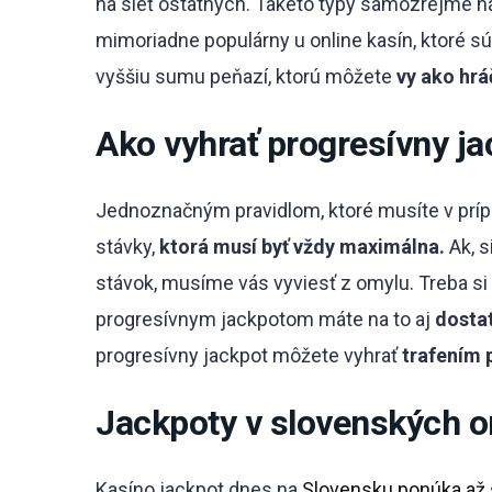
na sieť ostatných. Takéto typy samozrejme n
mimoriadne populárny u online kasín, ktoré sú
vyššiu sumu peňazí, ktorú môžete
vy ako hrá
Ako vyhrať progresívny ja
Jednoznačným pravidlom, ktoré musíte v prípa
stávky,
ktorá musí byť vždy maximálna.
Ak, s
stávok, musíme vás vyviesť z omylu. Treba si 
progresívnym jackpotom máte na to aj
dostat
progresívny jackpot môžete vyhrať
trafením
Jackpoty v slovenských o
Kasíno jackpot dnes na
Slovensku ponúka až š