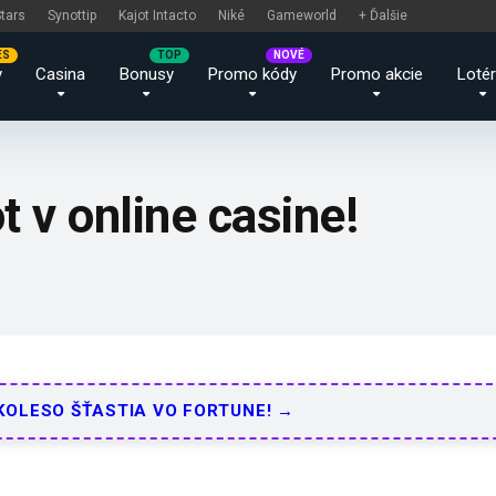
tars
Synottip
Kajot Intacto
Niké
Gameworld
+ Ďalšie
y
Casina
Bonusy
Promo kódy
Promo akcie
Lotér
 v online casine!
OLESO ŠŤASTIA VO FORTUNE! →