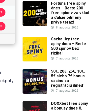
Fortuna free spiny
dnes – Berte 200
free spinov za vklad
S
a ďalšie odmeny
práve teraz!
S
8. augusta 2026
Sazka Hry free
spiny dnes – Berte
500 spinov bez
rizika!
7. augusta 2026
50€, 20€, 25€, 10€,
k
5€ alebo 7€ bonus
ackpoty
casino za
registráciu ihneď
7. augusta 2026
DOXXbet free spiny
a bonusy dnes 8.