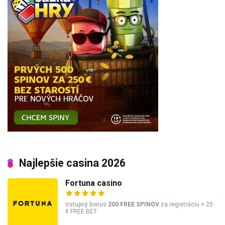
Najlepšie casina 2026
Fortuna casino
Vstupný bonus
200 FREE SPINOV
za registráciu + 20
€ FREE BET