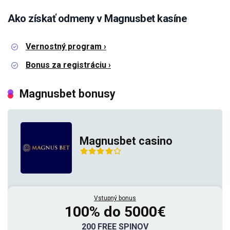
Ako získať odmeny v Magnusbet kasíne
Vernostný program ›
Bonus za registráciu ›
Magnusbet bonusy
Magnusbet casino
Vstupný bonus
100% do 5000€
200 FREE SPINOV