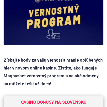
Získajte body za vašu vernosť a hranie obľúbených
hier v novom online kasíne. Zistite, ako funguje
Magnusbet vernostný program a na aké odmeny
sa môžete tešiť už dnes!
CASINO BONUSY NA SLOVENSKU