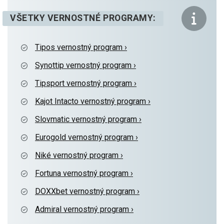
VŠETKY VERNOSTNÉ PROGRAMY:
Tipos vernostný program ›
Synottip vernostný program ›
Tipsport vernostný program ›
Kajot Intacto vernostný program ›
Slovmatic vernostný program ›
Eurogold vernostný program
›
Niké vernostný program ›
Fortuna vernostný program ›
DOXXbet vernostný program ›
Admiral vernostný program ›