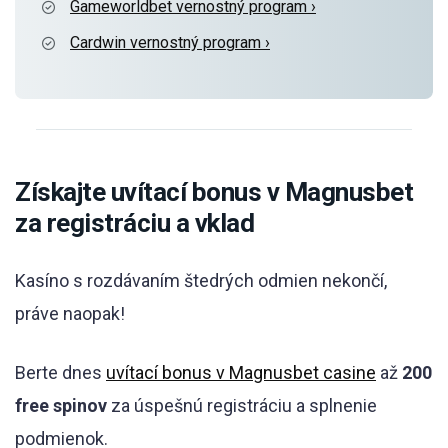
Gameworldbet vernostný program ›
Cardwin vernostný program ›
Získajte uvítací bonus v Magnusbet
za registráciu a vklad
Kasíno s rozdávaním štedrých odmien nekončí,
práve naopak!
Berte dnes
uvítací bonus v Magnusbet casine
až
2
00
free spinov
za úspešnú registráciu a splnenie
podmienok.