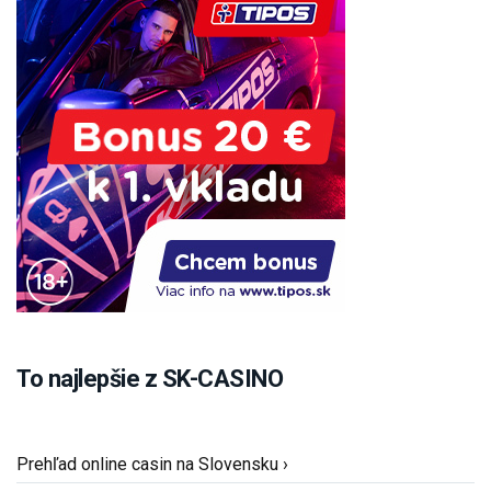
To najlepšie z SK-CASINO
Prehľad online casin na Slovensku ›