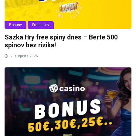
Bonusy
Free spiny
Sazka Hry free spiny dnes – Berte 500
spinov bez rizika!
7. augusta 2026