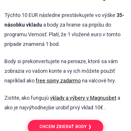
Týchto 10 EUR následne prestávkujete vo výške
35-
násobku vkladu
a body za hranie sa pripíšu do
programu Vernosť. Platí, že 1 vložené euro v tomto
prípade znamená 1 bod.
Body si prekonvertujete na peniaze, ktoré sa vám
zobrazia vo vašom konte a vy ich môžete použiť
napríklad ako
free spiny zadarmo
na valcové hry.
Zistite, ako fungujú
vklady a výbery v Magnusbet
a
ako je najvýhodnejšie urobiť prvý vklad 10€ .
CHCEM ZBIERAŤ BODY ❱