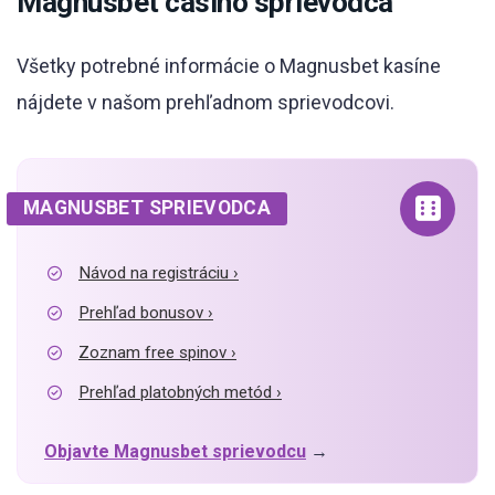
Magnusbet casino sprievodca
Všetky potrebné informácie o Magnusbet kasíne
nájdete v našom prehľadnom sprievodcovi.
MAGNUSBET SPRIEVODCA
Návod na registráciu ›
Prehľad bonusov ›
Zoznam free spinov ›
Prehľad platobných metód ›
Objavte Magnusbet sprievodcu
→