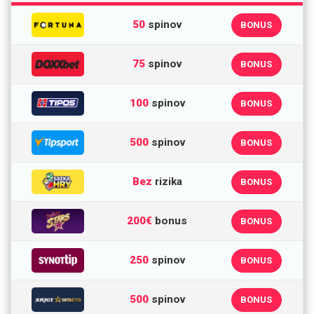
50
spinov
BONUS
75
spinov
BONUS
100
spinov
BONUS
500
spinov
BONUS
Bez
rizika
BONUS
200€
bonus
BONUS
250
spinov
BONUS
500
spinov
BONUS