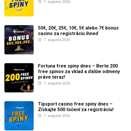
7. augusta 2026
50€, 20€, 25€, 10€, 5€ alebo 7€ bonus
casino za registráciu ihneď
7. augusta 2026
Fortuna free spiny dnes – Berte 200
free spinov za vklad a ďalšie odmeny
práve teraz!
7. augusta 2026
Tipsport casino free spiny dnes –
Získajte 500 točení za registráciu!
7. augusta 2026