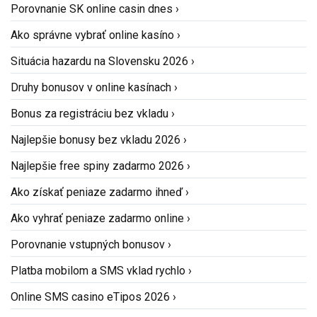
Porovnanie SK online casin dnes ›
Ako správne vybrať online kasíno ›
Situácia hazardu na Slovensku 2026 ›
Druhy bonusov v online kasínach ›
Bonus za registráciu bez vkladu ›
Najlepšie bonusy bez vkladu 2026 ›
Najlepšie free spiny zadarmo 2026 ›
Ako získať peniaze zadarmo ihneď ›
Ako vyhrať peniaze zadarmo online ›
Porovnanie vstupných bonusov ›
Platba mobilom a SMS vklad rychlo ›
Online SMS casino eTipos 2026 ›