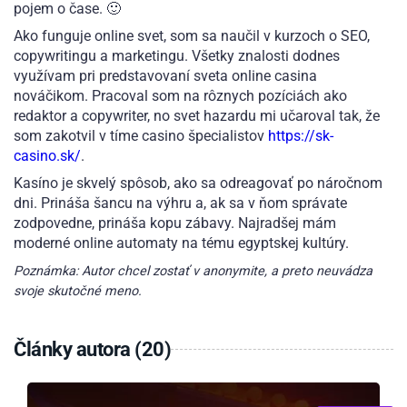
pojem o čase. 🙂
Ako funguje online svet, som sa naučil v kurzoch o SEO,
copywritingu a marketingu. Všetky znalosti dodnes
využívam pri predstavovaní sveta online casina
nováčikom. Pracoval som na rôznych pozíciách ako
redaktor a copywriter, no svet hazardu mi učaroval tak, že
som zakotvil v tíme casino špecialistov
https://sk-
casino.sk/
.
Kasíno je skvelý spôsob, ako sa odreagovať po náročnom
dni. Prináša šancu na výhru a, ak sa v ňom správate
zodpovedne, prináša kopu zábavy. Najradšej mám
moderné online automaty na tému egyptskej kultúry.
Poznámka: Autor chcel zostať v anonymite, a preto neuvádza
svoje skutočné meno.
Články autora (20)