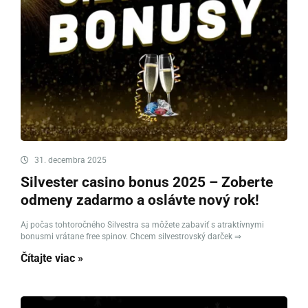
31. decembra 2025
Silvester casino bonus 2025 – Zoberte
odmeny zadarmo a oslávte nový rok!
Aj počas tohtoročného Silvestra sa môžete zabaviť s atraktívnymi
bonusmi vrátane free spinov. Chcem silvestrovský darček ⇒
Čítajte viac »