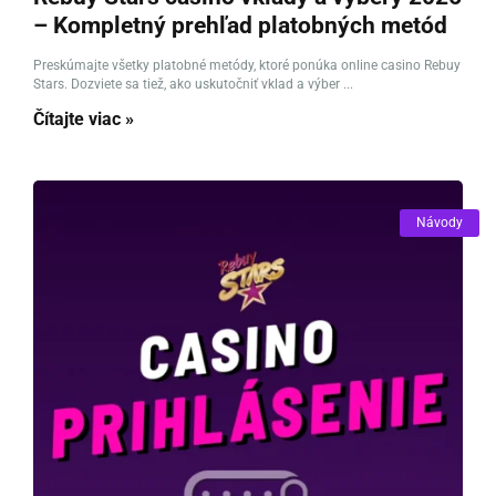
– Kompletný prehľad platobných metód
Preskúmajte všetky platobné metódy, ktoré ponúka online casino Rebuy
Stars. Dozviete sa tiež, ako uskutočniť vklad a výber ...
Čítajte viac »
Návody