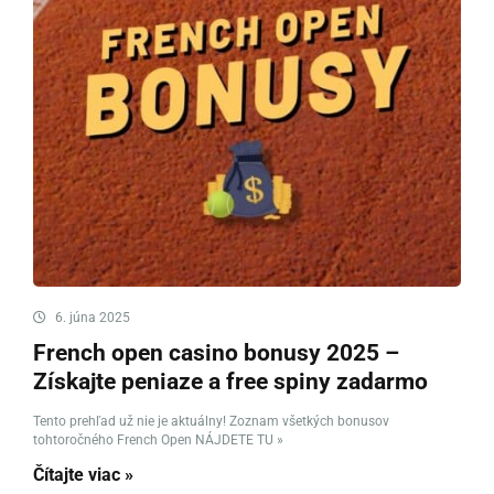
6. júna 2025
French open casino bonusy 2025 –
Získajte peniaze a free spiny zadarmo
Tento prehľad už nie je aktuálny! Zoznam všetkých bonusov
tohtoročného French Open NÁJDETE TU »
Čítajte viac »