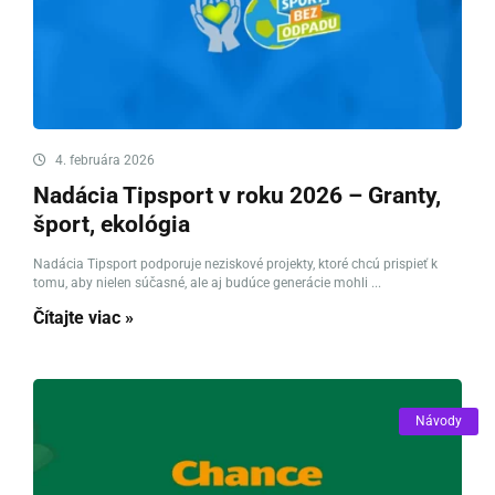
4. februára 2026
Nadácia Tipsport v roku 2026 – Granty,
šport, ekológia
Nadácia Tipsport podporuje neziskové projekty, ktoré chcú prispieť k
tomu, aby nielen súčasné, ale aj budúce generácie mohli ...
Čítajte viac »
Návody