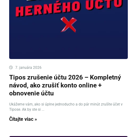
7. januára 2026
Tipos zrušenie účtu 2026 – Kompletný
návod, ako zrušiť konto online +
obnovenie účtu
Ukážeme vám, ako si úplne jednoducho a do pár minút zrušíte účet v
Tipose. Ak by ste si ...
Čítajte viac »