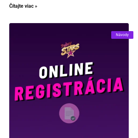
Čítajte viac »
Návody