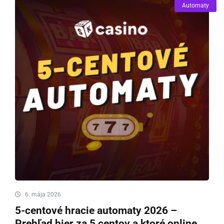
Automaty
6. mája 2026
5-centové hracie automaty 2026 –
Prehľad hier za 5 centov a ktoré online