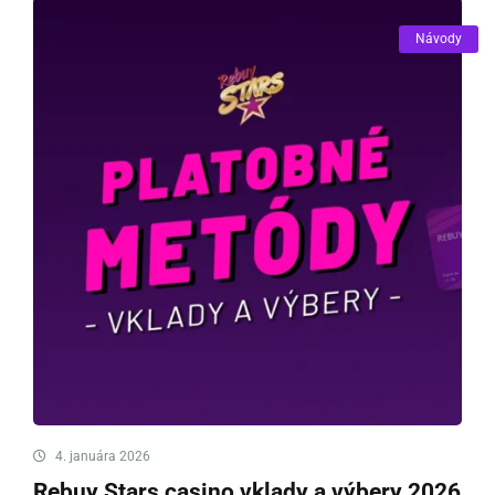
Návody
4. januára 2026
Rebuy Stars casino vklady a výbery 2026