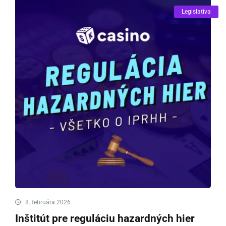
Legislatíva
8. februára 2026
Inštitút pre reguláciu hazardných hier