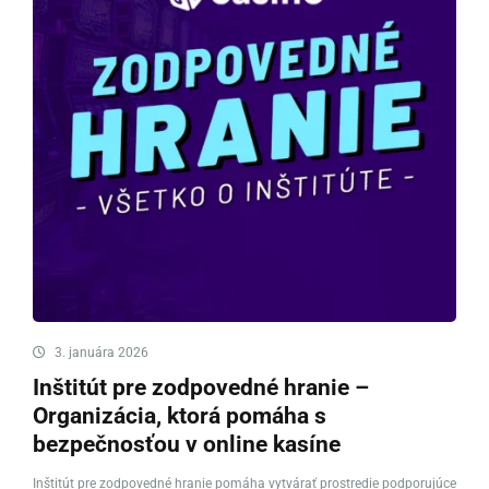
3. januára 2026
Inštitút pre zodpovedné hranie –
Organizácia, ktorá pomáha s
bezpečnosťou v online kasíne
Inštitút pre zodpovedné hranie pomáha vytvárať prostredie podporujúce