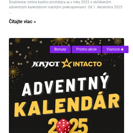
Doublestar online kasíno prichádza aj v roku 2025 s obľúbeným
adventným kalendárom nabitým prekvapeniami. Od 1. decembra 2025
...
Čítajte viac »
Bonusy
Promo akcie
Vianoce 🎄