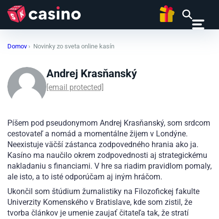
Domov
›
Novinky zo sveta online kasín
Andrej Krasňanský
[email protected]
Píšem pod pseudonymom Andrej Krasňanský, som srdcom
cestovateľ a nomád a momentálne žijem v Londýne.
Neexistuje väčší zástanca zodpovedného hrania ako ja.
Kasíno ma naučilo okrem zodpovednosti aj strategickému
nakladaniu s financiami. V hre sa riadim pravidlom pomaly,
ale isto, a to isté odporúčam aj iným hráčom.
Ukončil som štúdium žurnalistiky na Filozofickej fakulte
Univerzity Komenského v Bratislave, kde som zistil, že
tvorba článkov je umenie zaujať čitateľa tak, že stratí