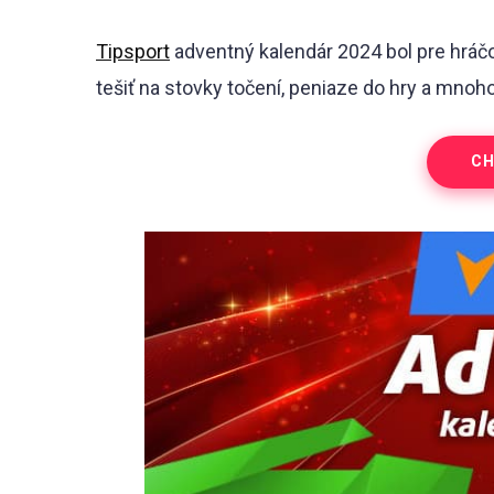
Tipsport
adventný kalendár 2024 bol pre hráčo
tešiť na stovky točení, peniaze do hry a mnoho
CH