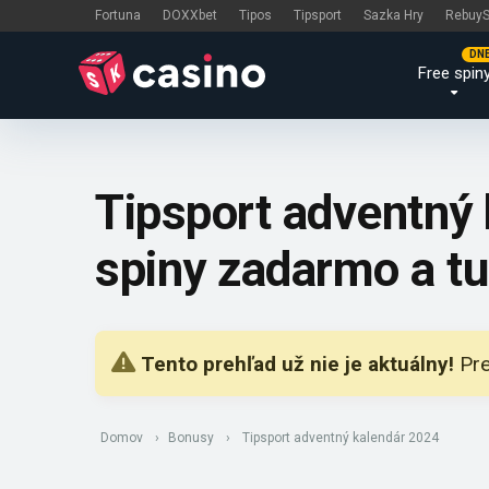
Fortuna
DOXXbet
Tipos
Tipsport
Sazka Hry
RebuyS
Free spin
Tipsport adventný 
spiny zadarmo a tu
Tento prehľad už nie je aktuálny!
Pre
Domov
›
Bonusy
›
Tipsport adventný kalendár 2024