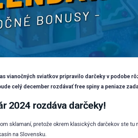
čas vianočných sviatkov pripravilo darčeky v podobe r
bude celý december rozdávať free spiny a peniaze zad
ár 2024 rozdáva darčeky!
m sklamaní, pretože okrem klasických darčekov ste tu na
kasín na Slovensku.