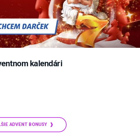
dventnom kalendári
LŠIE ADVENT BONUSY ❱