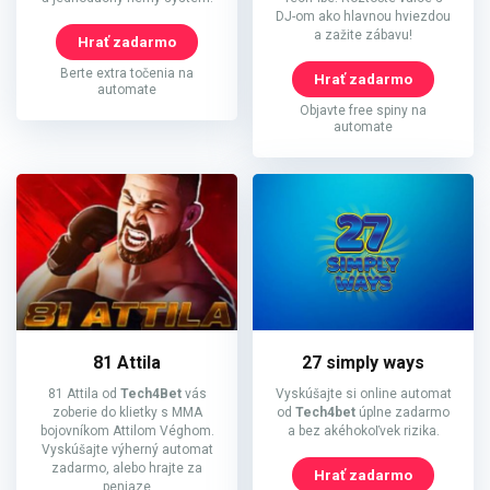
DJ-om ako hlavnou hviezdou
a zažite zábavu!
Hrať zadarmo
Berte extra točenia na
Hrať zadarmo
automate
Objavte free spiny na
automate
81 Attila
27 simply ways
81 Attila od
Tech4Bet
vás
Vyskúšajte si online automat
zoberie do klietky s MMA
od
Tech4bet
úplne zadarmo
bojovníkom Attilom Véghom.
a bez akéhokoľvek rizika.
Vyskúšajte výherný automat
zadarmo, alebo hrajte za
Hrať zadarmo
peniaze