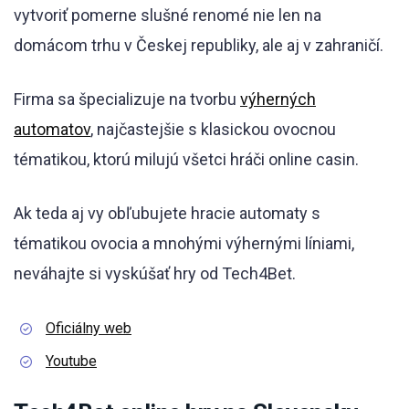
vytvoriť pomerne slušné renomé nie len na
domácom trhu v Českej republiky, ale aj v zahraničí.
Firma sa špecializuje na tvorbu
výherných
automatov
, najčastejšie s klasickou ovocnou
tématikou, ktorú milujú všetci hráči online casin.
Ak teda aj vy obľubujete hracie automaty s
tématikou ovocia a mnohými výhernými líniami,
neváhajte si vyskúšať hry od Tech4Bet.
Oficiálny web
Youtube