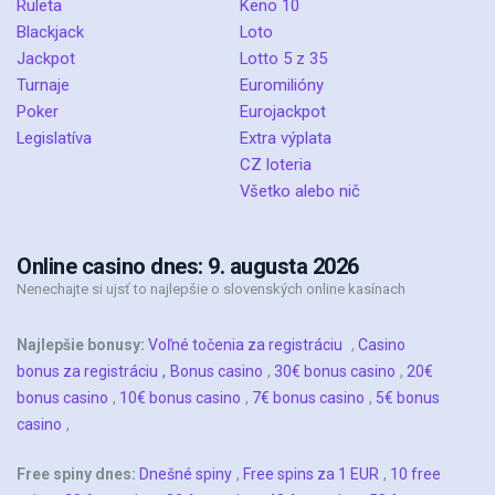
Ruleta
Keno 10
Blackjack
Loto
Jackpot
Lotto 5 z 35
Turnaje
Euromilióny
Poker
Eurojackpot
Legislatíva
Extra výplata
CZ loteria
Všetko alebo nič
Online casino dnes: 9. augusta 2026
Nenechajte si ujsť to najlepšie o slovenských online kasínach
Najlepšie bonusy:
Voľné točenia za registráciu
,
Casino
bonus za registráciu
,
Bonus casino
,
30€ bonus casino
,
20€
bonus casino
,
10€ bonus casino
,
7€ bonus casino
,
5€ bonus
casino
,
Free spiny dnes:
Dnešné spiny
,
Free spins za 1 EUR
,
10 free