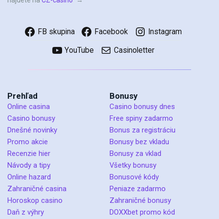
FB skupina
Facebook
Instagram
YouTube
Casinoletter
Prehľad
Bonusy
Online casina
Casino bonusy dnes
Casino bonusy
Free spiny zadarmo
Dnešné novinky
Bonus za registráciu
Promo akcie
Bonusy bez vkladu
Recenzie hier
Bonusy za vklad
Návody a tipy
Všetky bonusy
Online hazard
Bonusové kódy
Zahraničné casina
Peniaze zadarmo
Horoskop
casino
Zahraničné bonusy
Daň z výhry
DOXXbet promo kód