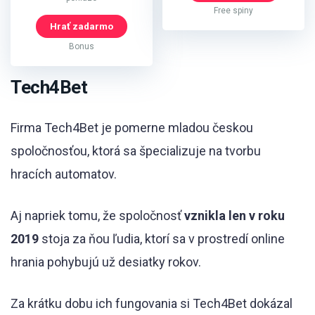
Free spiny
Hrať zadarmo
Bonus
Tech4Bet
Firma Tech4Bet je pomerne mladou českou
spoločnosťou, ktorá sa špecializuje na tvorbu
hracích automatov.
Aj napriek tomu, že spoločnosť
vznikla len v roku
2019
stoja za ňou ľudia, ktorí sa v prostredí online
hrania pohybujú už desiatky rokov.
Za krátku dobu ich fungovania si Tech4Bet dokázal