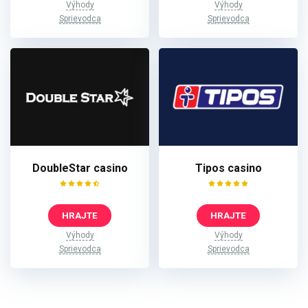
Výhody
Výhody
Sprievodca
Sprievodca
DoubleStar casino
Tipos casino
HRAJTE
HRAJTE
Výhody
Výhody
Sprievodca
Sprievodca