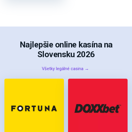
Najlepšie online kasína na
Slovensku 2026
Všetky legálné casina →