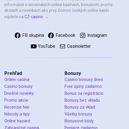
informácie o slovenských online kasínach, bonusoch, promo
akciach a novinkách ako prvý. Domov českých online kasín
nájdete na
CZ-casino
→
FB skupina
Facebook
Instagram
YouTube
Casinoletter
Prehľad
Bonusy
Online casina
Casino bonusy dnes
Casino bonusy
Free spiny zadarmo
Dnešné novinky
Bonus za registráciu
Promo akcie
Bonusy bez vkladu
Recenzie hier
Bonusy za vklad
Návody a tipy
Všetky bonusy
Online hazard
Bonusové kódy
Zahraničné casina
Peniaze zadarmo