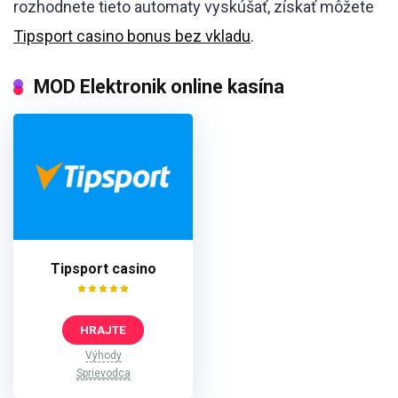
rozhodnete tieto automaty vyskúšať, získať môžete
Tipsport casino bonus bez vkladu
.
MOD Elektronik online kasína
Tipsport casino
HRAJTE
Výhody
Sprievodca