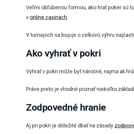
Veľmi obľúbenou formou, ako hrať poker sú tu
v
online casinach
.
V turnajoch sa bojuje o celkovú výhru najčaste
Ako vyhrať v pokri
Vyhrať v pokri môže byť náročné, najmä ak hrá
Práve preto je vhodné poznať niekoľko základný
Zodpovedné hranie
Aj pri pokri je dôležité dbať na zásady
zodpove