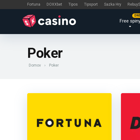
Fortuna
DOXXbet
Tipos
Tipsport
Sazka Hry
RebuyS
Free spin
Poker
Domov
›
Poker