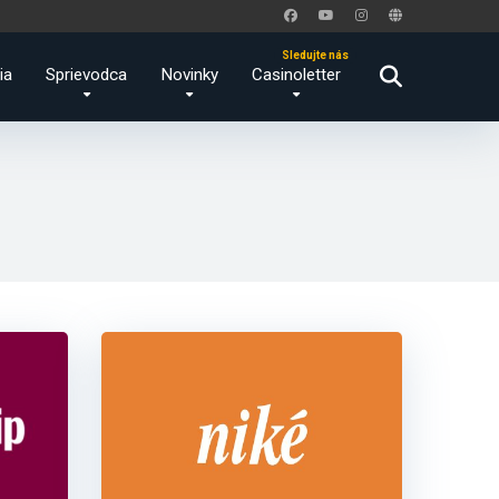
ia
Sprievodca
Novinky
Casinoletter