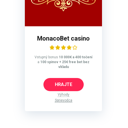
MonacoBet casino
Vstupný bonus
10 000€ a 400 točení
a
100 spinov + 25€ free bet bez
vkladu
HRAJTE
Výhody
Sprievodca