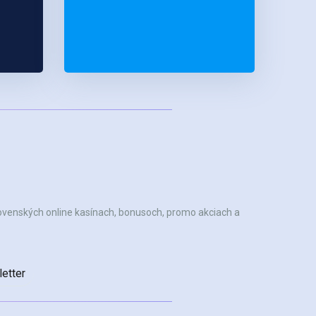
lovenských online kasínach, bonusoch, promo akciach a
letter