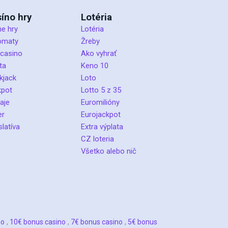
íno hry
Lotéria
ne hry
Lotéria
omaty
Žreby
 casino
Ako vyhrať
ta
Keno 10
kjack
Loto
kpot
Lotto 5 z 35
aje
Euromilióny
er
Eurojackpot
slatíva
Extra výplata
CZ loteria
Všetko alebo nič
no
,
10€ bonus casino
,
7€ bonus casino
,
5€ bonus