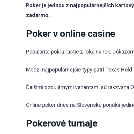
Poker je jednou z najpopulárnejších kartový
zadarmo.
Poker v online casine
Popularita pokru rastie z roka na rok. Dôkazom 
Medzi najpopulárnejšie typy patrí Texas Hold´
Ďalšími populárnymi variantami sú takzvaná 
Online poker dnes na Slovensku ponúka jedi
Pokerové turnaje