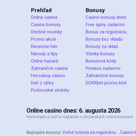
Prehľad
Bonusy
Online casina
Casino bonusy dnes
Casino bonusy
Free spiny zadarmo
Dnešné novinky
Bonus za registráciu
Promo akcie
Bonusy bez vkladu
Recenzie hier
Bonusy za vklad
Návody a tipy
Všetky bonusy
Online hazard
Bonusové kódy
Zahraničné casina
Peniaze zadarmo
Horoskop
casino
Zahraničné bonusy
Daň z výhry
DOXXbet promo kód
Podvnodné stránky
Online casino dnes: 6. augusta 2026
Nenechajte si ujsť to najlepšie o slovenských online kasínach
Najlepšie bonusy:
Voľné točenia za registráciu
,
Casino b