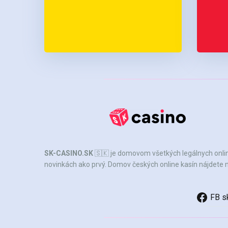
SK-CASINO.SK
🇸🇰 je domovom všetkých legálnych online
novinkách ako prvý. Domov českých online kasín nájdete 
FB s