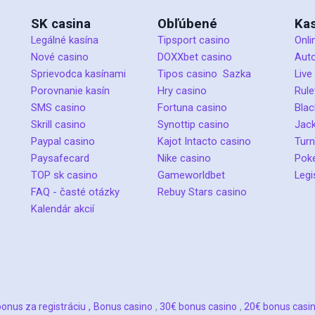
SK casina
Obľúbené
Kas
Legálné kasína
Tipsport casino
Onli
Nové casino
DOXXbet casino
Aut
Sprievodca kasínami
Tipos casino
Sazka
Live
Porovnanie kasín
Hry casino
Rule
SMS casino
Fortuna casino
Blac
Skrill casino
Synottip casino
Jac
Paypal casino
Kajot Intacto casino
Turn
Paysafecard
Nike casino
Pok
TOP sk casino
Gameworldbet
Legi
FAQ - časté otázky
Rebuy Stars casino
Kalendár akcií
onus za registráciu
,
Bonus casino
,
30€ bonus casino
,
20€ bonus casi