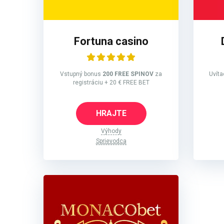
Fortuna casino
Vstupný bonus
200 FREE SPINOV
za
Uvíta
registráciu + 20 € FREE BET
HRAJTE
Výhody
Sprievodca