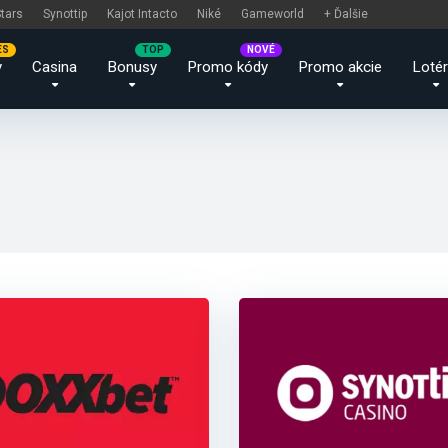
tars
Synottip
Kajot Intacto
Niké
Gameworld
+ Ďalšie
y
Casina
Bonusy
Promo kódy
Promo akcie
Lotér