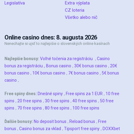
Legislatíva
Extra výplata
CZ loteria
Všetko alebo nič
Online casino dnes: 8. augusta 2026
Nenechajte si ujsť to najlepšie o slovenských online kasínach
Najlepšie bonusy:
Voľné točenia za registráciu
,
Casino
bonus za registráciu
,
Bonus casino
,
30€ bonus casino
,
20€
bonus casino
,
10€ bonus casino
,
7€ bonus casino
,
5€ bonus
casino
,
Free spiny dnes:
Dnešné spiny
,
Free spins za 1 EUR
,
10 free
spins
,
20 free spins
,
30 free spins
,
40 free spins
,
50 free
spins
,
70 free spins
,
80 free spins
,
100 free spins
Ďalšie bonusy:
No deposit bonus
,
Reload bonus
,
Free
bonus
,
Casino bonus za vklad
,
Tipsport free spiny
,
DOXXbet