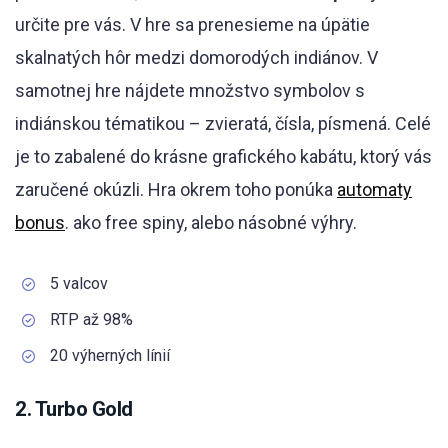
určite pre vás. V hre sa prenesieme na úpätie
skalnatých hôr medzi domorodých indiánov. V
samotnej hre nájdete množstvo symbolov s
indiánskou tématikou – zvieratá, čísla, písmená. Celé
je to zabalené do krásne grafického kabátu, ktorý vás
zaručené okúzli. Hra okrem toho ponúka
automaty
bonus
. ako free spiny, alebo násobné výhry.
5 valcov
RTP až 98%
20 výherných línií
2. Turbo Gold