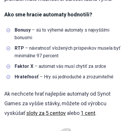
Ako sme hracie automaty hodnotili?
Bonusy
– sú to výherné automaty s najvyššími
bonusmi
RTP
– návratnosť vložených príspevkov musela byť
minimálne 97 percent
Faktor X
– automat vás musí chytiť za srdce
Hrateľnosť
– Hry sú jednoduché a zrozumiteľné
Ak nechcete hrať najlepšie automaty od Synot
Games za vyššie stávky, môžete od výrobcu
vyskúšať
sloty za 5 centov
alebo
1 cent
.