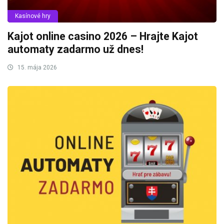
Kasínové hry
Kajot online casino 2026 – Hrajte Kajot
automaty zadarmo už dnes!
15. mája 2026