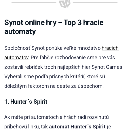
Synot online hry – Top 3 hracie
automaty
Spoločnosť Synot ponúka veľké množstvo
hracích
automatov
. Pre ľahšie rozhodovanie sme pre vás
zostavili rebríček troch najlepších hier Synot Games.
Vyberali sme podľa prísnych kritérií, ktoré sú
dôležitým faktorom na ceste za úspechom.
1. Hunter´s Spirit
Ak máte pri automatoch a hrách radi rozvinutú
príbehovú linku, tak
automat Hunter´s Spirit
je