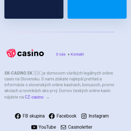
O nás
●
Kontakt
SK-CASINO.SK
🇸🇰 je domovom všetkých legálnych online
casin na Slovensku. S nami získate najlepší prehľad a
informácie o slovenských online kasínach, bonusoch, promo
akciach a novinkách ako prvý. Domov českých online kasín
nájdete na
CZ-casino
→
FB skupina
Facebook
Instagram
YouTube
Casinoletter