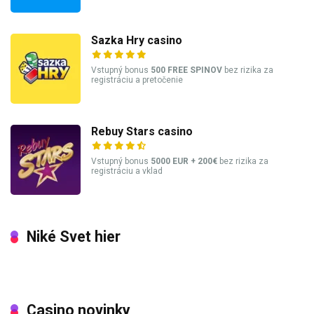
Sazka Hry casino
Vstupný bonus
500 FREE SPINOV
bez rizika za
registráciu a pretočenie
Rebuy Stars casino
Vstupný bonus
5000 EUR + 200€
bez rizika za
registráciu a vklad
Niké Svet hier
Casino novinky