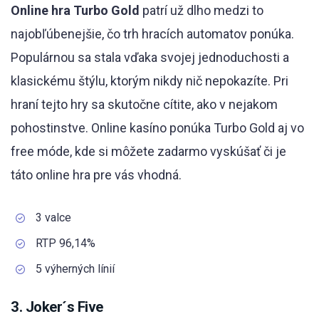
Online hra Turbo Gold
patrí už dlho medzi to
najobľúbenejšie, čo trh hracích automatov ponúka.
Populárnou sa stala vďaka svojej jednoduchosti a
klasickému štýlu, ktorým nikdy nič nepokazíte. Pri
hraní tejto hry sa skutočne cítite, ako v nejakom
pohostinstve. Online kasíno ponúka Turbo Gold aj vo
free móde, kde si môžete zadarmo vyskúšať či je
táto online hra pre vás vhodná.
3 valce
RTP 96,14%
5 výherných línií
3. Joker´s Five