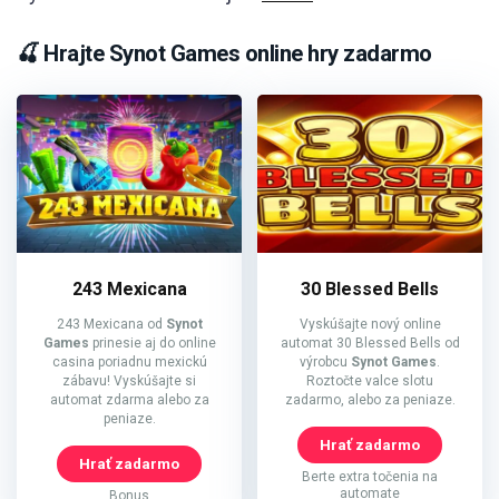
🍒 Hrajte Synot Games online hry zadarmo
243 Mexicana
30 Blessed Bells
243 Mexicana od
Synot
Vyskúšajte nový online
Games
prinesie aj do online
automat 30 Blessed Bells od
casina poriadnu mexickú
výrobcu
Synot Games
.
zábavu! Vyskúšajte si
Roztočte valce slotu
automat zdarma alebo za
zadarmo, alebo za peniaze.
peniaze.
Hrať zadarmo
Hrať zadarmo
Berte extra točenia na
automate
Bonus