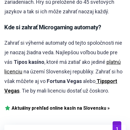
zariadeniach. Hry sú preložené do 45 svetových
jazykov a tak si ich môže zahrať naozaj každý.
Kde si zahrať Microgaming automaty?
Zahrať si výherné automaty od tejto spoločnosti nie
je naozaj žiadna veda. Najlepšou voľbou bude pre
vás
Tipos kasíno
, ktoré má zatiaľ ako jediné
platnú
licenciu
na území Slovenskej republiky. Zahrať si ho
však môžete aj vo
Fortuna Vegas
alebo
Tipsport
Vegas
. Tie by mali licenciu dostať už čoskoro.
Aktuálny prehľad online kasín na Slovensku »
1