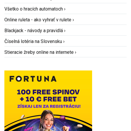
Všetko o hracích automatoch ›
Online ruleta - ako vyhrať v rulete ›
Blackjack - návody a pravidlá ›
Číselná lotéria na Slovensku ›
Stieracie žreby online na internete ›