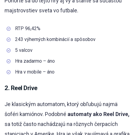
Ponorte sa do tejto hry aj vy a staňte sa súčasťou
majstrovstiev sveta vo futbale.
RTP 96,42%
243 výherných kombinácií a spôsobov
5 valcov
Hra zadarmo – áno
Hra v mobile – áno
2. Reel Drive
Je klasickým automatom, ktorý obľubujú najmä
šoféri kamiónov. Podobné
automaty ako Reel Drive,
sa totiž často nachádzajú na rôznych čerpacích
staniciach v Amerike. Hra je však zaujímavá a grafika