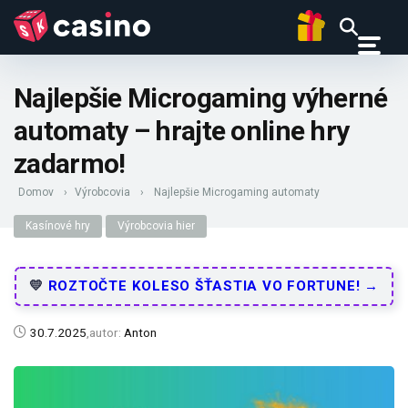
Najlepšie Microgaming výherné
automaty – hrajte online hry
zadarmo!
Domov
›
Výrobcovia
›
Najlepšie Microgaming automaty
Kasínové hry
Výrobcovia hier
💛
ROZTOČTE KOLESO ŠŤASTIA VO FORTUNE! →
30.7.2025
autor:
Anton