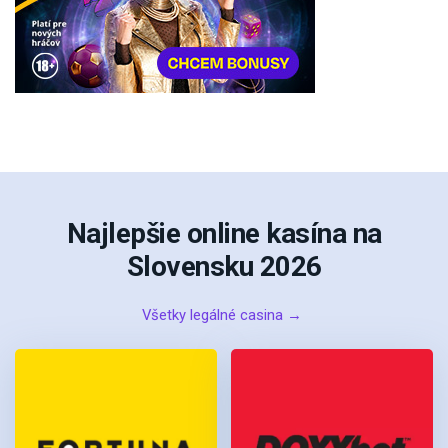
Najlepšie online kasína na
Slovensku 2026
Všetky legálné casina →