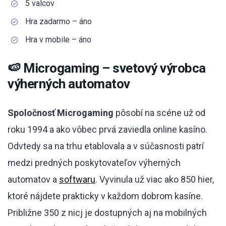
5 valcov
Hra zadarmo – áno
Hra v mobile – áno
🍉 Microgaming – svetový výrobca
výherných automatov
Spoločnosť Microgaming
pôsobí na scéne už od
roku 1994 a ako vôbec prvá zaviedla online kasíno.
Odvtedy sa na trhu etablovala a v súčasnosti patrí
medzi predných poskytovateľov výherných
automatov a
softwaru
. Vyvinula už viac ako 850 hier,
ktoré nájdete prakticky v každom dobrom kasíne.
Približne 350 z nicj je dostupných aj na mobilných