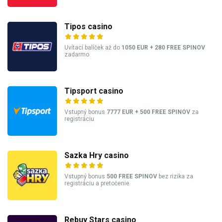
Tipos casino
Uvítací balíček až do
1050 EUR + 280 FREE SPINOV
zadarmo
Tipsport casino
Vstupný bonus
7777 EUR + 500 FREE SPINOV
za
registráciu
Sazka Hry casino
Vstupný bonus
500 FREE SPINOV
bez rizika za
registráciu a pretočenie
Rebuy Stars casino