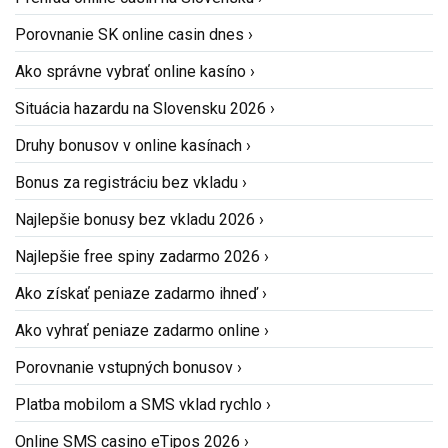
Porovnanie SK online casin dnes ›
Ako správne vybrať online kasíno ›
Situácia hazardu na Slovensku 2026 ›
Druhy bonusov v online kasínach ›
Bonus za registráciu bez vkladu ›
Najlepšie bonusy bez vkladu 2026 ›
Najlepšie free spiny zadarmo 2026 ›
Ako získať peniaze zadarmo ihneď ›
Ako vyhrať peniaze zadarmo online ›
Porovnanie vstupných bonusov ›
Platba mobilom a SMS vklad rychlo ›
Online SMS casino eTipos 2026 ›