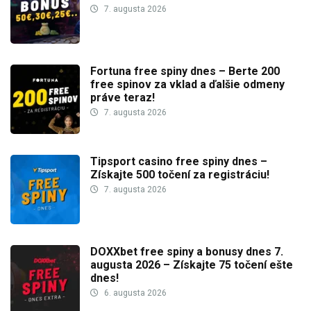
7. augusta 2026
Fortuna free spiny dnes – Berte 200
free spinov za vklad a ďalšie odmeny
práve teraz!
7. augusta 2026
Tipsport casino free spiny dnes –
Získajte 500 točení za registráciu!
7. augusta 2026
DOXXbet free spiny a bonusy dnes 7.
augusta 2026 – Získajte 75 točení ešte
dnes!
6. augusta 2026