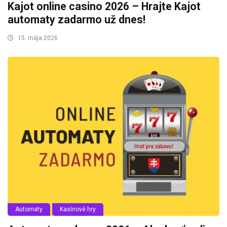
Kajot online casino 2026 – Hrajte Kajot
automaty zadarmo už dnes!
15. mája 2026
Automaty
Kasínové hry