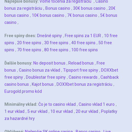
Najlepšie bonusy:
Voľné točenia za registráciu
,
Casino
bonus za registráciu
,
Bonus casino
,
30€ bonus casino
,
20€
bonus casino
,
10€ bonus casino
,
7€ bonus casino
,
5€ bonus
casino
,
Free spiny dnes:
Dnešné spiny
,
Free spins za 1 EUR
,
10 free
spins
,
20 free spins
,
30 free spins
,
40 free spins
,
50 free
spins
,
70 free spins
,
80 free spins
,
100 free spins
Ďalšie bonusy:
No deposit bonus
,
Reload bonus
,
Free
bonus
,
Casino bonus za vklad
,
Tipsport free spiny
,
DOXXbet
free spiny
,
Doublestar free spiny
,
Casino rewards
,
Cashback
casino bonus
,
Kajot bonus
,
DOXXbet bonus za registráciu
,
Eurogold promo kód
Minimálny vklad:
Čo je to casino vklad
,
Casino vklad 1 euro
,
1 eur vklad
,
5 eur vklad
,
10 eur vklad
,
20 eur vklad
,
Poplatky
za hazardné hry
Obľúbené:
Najlepšie SK online casina
,
Banco casino
,
Live