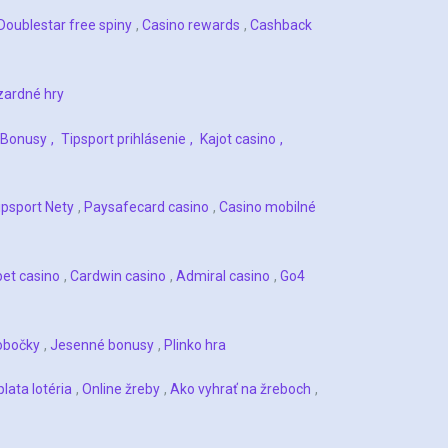
Doublestar free spiny
,
Casino rewards
,
Cashback
zardné hry
Bonusy
,
Tipsport prihlásenie
,
Kajot casino
,
ipsport Nety
,
Paysafecard casino
,
Casino mobilné
et casino
,
Cardwin casino
,
Admiral casino
,
Go4
obočky
,
Jesenné bonusy
,
Plinko hra
plata lotéria
,
Online žreby
,
Ako vyhrať na žreboch
,