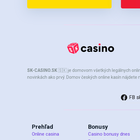
SK-CASINO.SK
🇸🇰 je domovom všetkých legálnych online
novinkách ako prvý. Domov českých online kasín nájdete 
FB s
Prehľad
Bonusy
Online casina
Casino bonusy dnes