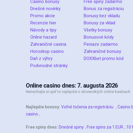
Casino bonusy
Free spiny zadarmo
Dnešné novinky
Bonus za registráciu
Promo akcie
Bonusy bez vkladu
Recenzie hier
Bonusy za vklad
Návody a tipy
Všetky bonusy
Online hazard
Bonusové kódy
Zahraničné casina
Peniaze zadarmo
Horoskop
casino
Zahraničné bonusy
Daň z výhry
DOXXbet promo kód
Podvnodné stránky
Online casino dnes: 7. augusta 2026
Nenechajte si ujsť to najlepšie o slovenských online kasínach
Najlepšie bonusy:
Voľné točenia za registráciu
,
Casino b
casino
,
Free spiny dnes:
Dnešné spiny
,
Free spins za 1 EUR
,
10 