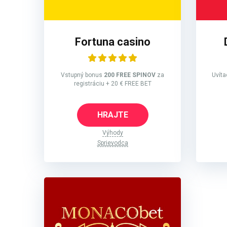
Fortuna casino
Vstupný bonus
200 FREE SPINOV
za
Uvíta
registráciu + 20 € FREE BET
HRAJTE
Výhody
Sprievodca