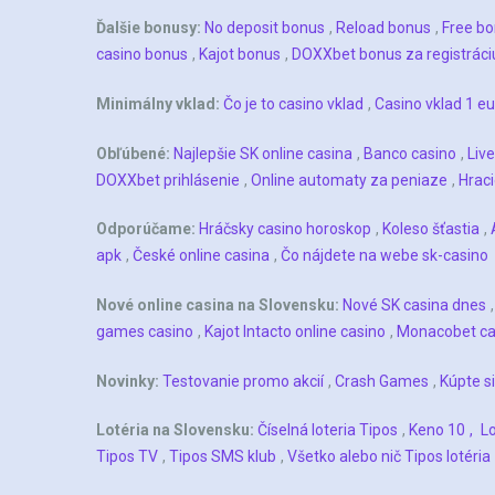
Ďalšie bonusy:
No deposit bonus
,
Reload bonus
,
Free b
casino bonus
,
Kajot bonus
,
DOXXbet bonus za registráci
Minimálny vklad:
Čo je to casino vklad
,
Casino vklad 1 e
Obľúbené:
Najlepšie SK online casina
,
Banco casino
,
Liv
DOXXbet prihlásenie
,
Online automaty za peniaze
,
Hrac
Odporúčame:
Hráčsky casino horoskop
,
Koleso šťastia
,
apk
,
České online casina
,
Čo nájdete na webe sk-casino
Nové online casina na Slovensku:
Nové SK casina dnes
games casino
,
Kajot Intacto online casino
,
Monacobet ca
Novinky:
Testovanie promo akcií
,
Crash Games
,
Kúpte s
Lotéria na Slovensku:
Číselná loteria Tipos
,
Keno 10
,
Lo
Tipos TV
,
Tipos SMS klub
,
Všetko alebo nič Tipos lotéria