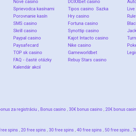
Nové casino
DOXXbet casino
Aut
Sprievodca kasínami
Tipos casino
Sazka
Live
Porovnanie kasín
Hry casino
Rule
SMS casino
Fortuna casino
Blac
Skrill casino
Synottip casino
Jac
Paypal casino
Kajot Intacto casino
Turn
Paysafecard
Nike casino
Pok
TOP sk casino
Gameworldbet
Legi
FAQ - časté otázky
Rebuy Stars casino
Kalendár akcií
onus za registráciu
,
Bonus casino
,
30€ bonus casino
,
20€ bonus casi
free spins
,
20 free spins
,
30 free spins
,
40 free spins
,
50 free spins
,
7