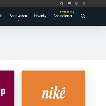
ia
Sprievodca
Novinky
Casinoletter