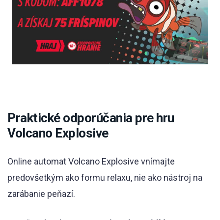
Praktické odporúčania pre hru
Volcano Explosive
Online automat Volcano Explosive vnímajte
predovšetkým ako formu relaxu, nie ako nástroj na
zarábanie peňazí.