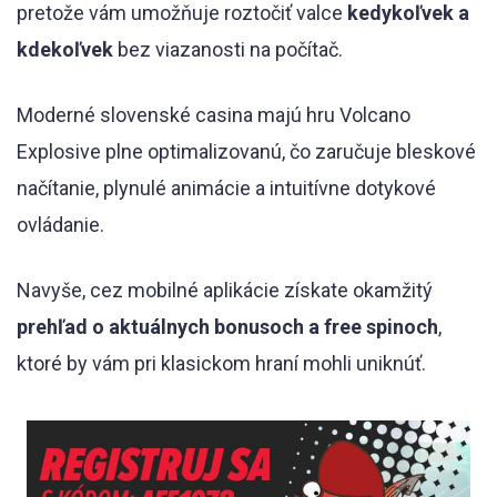
pretože vám umožňuje roztočiť valce
kedykoľvek a
kdekoľvek
bez viazanosti na počítač.
Moderné slovenské casina majú hru Volcano
Explosive plne optimalizovanú, čo zaručuje bleskové
načítanie, plynulé animácie a intuitívne dotykové
ovládanie.
Navyše, cez mobilné aplikácie získate okamžitý
prehľad o aktuálnych bonusoch a free spinoch
,
ktoré by vám pri klasickom hraní mohli uniknúť.