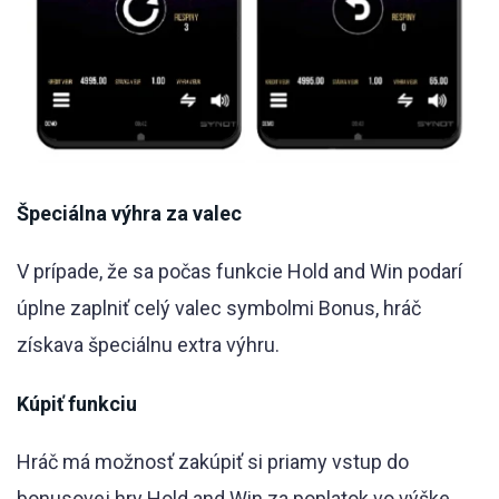
Špeciálna výhra za valec
V prípade, že sa počas funkcie Hold and Win podarí
úplne zaplniť celý valec symbolmi Bonus, hráč
získava špeciálnu extra výhru.
Kúpiť funkciu
Hráč má možnosť zakúpiť si priamy vstup do
bonusovej hry Hold and Win za poplatok vo výške