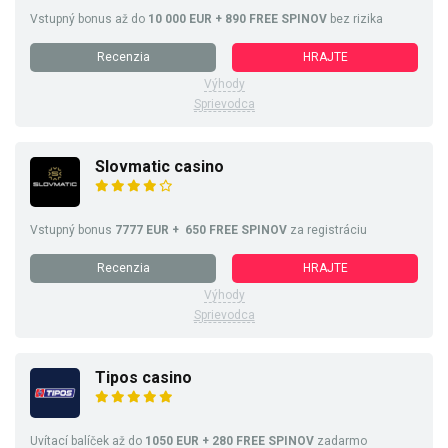
Vstupný bonus až do
10 000 EUR + 890 FREE SPINOV
bez rizika
Recenzia
HRAJTE
Výhody
Sprievodca
Slovmatic casino
Vstupný bonus
7777 EUR +
650 FREE SPINOV
za registráciu
Recenzia
HRAJTE
Výhody
Sprievodca
Tipos casino
Uvítací balíček až do
1050 EUR + 280 FREE SPINOV
zadarmo