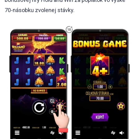
70-násobku zvolenej stávky.