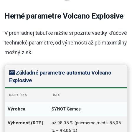
Herné parametre
Volcano Explosive
V prehľadnej tabuľke nižšie si pozrite všetky kľúčové
technické parametre, od výhernosti až po maximálny
možný zisk.
🎰 Základné parametre automatu
Volcano
Explosive
KATEGÓRIA
INFO
Výrobca
SYNOT Games
Výhernosť (RTP)
až 98,05 % (priemerne medzi 85,05
% – 98,05 %)