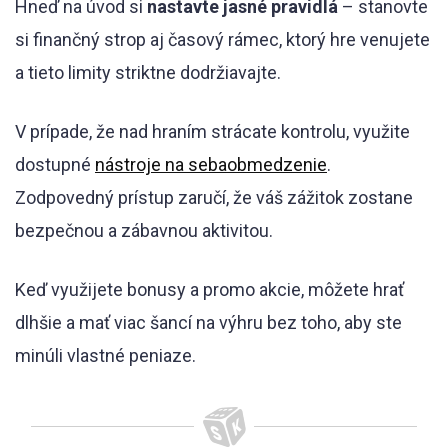
Hneď na úvod si
nastavte jasné pravidlá
– stanovte
si finančný strop aj časový rámec, ktorý hre venujete
a tieto limity striktne dodržiavajte.
V prípade, že nad hraním strácate kontrolu, využite
dostupné
nástroje na sebaobmedzenie
.
Zodpovedný prístup zaručí, že váš zážitok zostane
bezpečnou a zábavnou aktivitou.
Keď využijete bonusy a promo akcie, môžete hrať
dlhšie a mať viac šancí na výhru bez toho, aby ste
minúli vlastné peniaze.