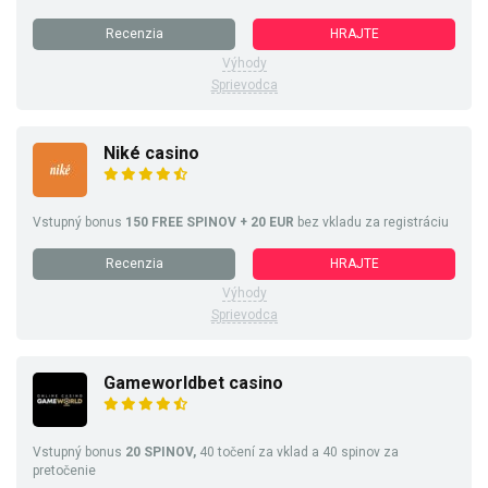
Recenzia
HRAJTE
Výhody
Sprievodca
Niké casino
Vstupný bonus
150 FREE SPINOV + 20 EUR
bez vkladu za registráciu
Recenzia
HRAJTE
Výhody
Sprievodca
Gameworldbet casino
Vstupný bonus
20 SPINOV,
40 točení za vklad a 40 spinov za
pretočenie