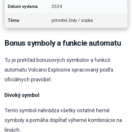
Dátum vydania
2024
Téma
prírodné živly / sopka
Bonus symboly a funkcie automatu
Tu je prehľad bonusových symbolov a funkcií
automatu Volcano Explosive spracovaný podľa
oficiálnych pravidiel:
Divoký symbol
Tento symbol nahrádza všetky ostatné herné
symboly a pomáha dopĺňať výherné kombinácie na
líniách.