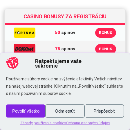
CASINO BONUSY ZA REGISTRÁCIU
50
spinov
BONUS
75
spinov
BONUS
Rešpektujeme vaše
100
spinov
súkromie
BONUS
Používame súbory cookie na zvýšenie efektivity Vašich návštev
500
spinov
BONUS
na našej webovej stránke. Kliknutím na „Povoliť všetko“ súhlasíte
s naším používaním súborov cookie.
Bez
rizika
BONUS
Povoliť všetko
Odmietnúť
Prispôsobiť
Hrajte zodpovedne a pre zábavu
18+
Zásady používania cookies
Ochrana osobných údajov