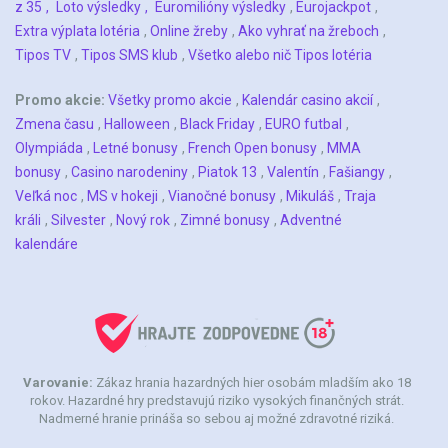
z 35
,
Loto výsledky
,
Euromilióny výsledky
,
Eurojackpot
,
Extra výplata lotéria
,
Online žreby
,
Ako vyhrať na žreboch
,
Tipos TV
,
Tipos SMS klub
,
Všetko alebo nič Tipos lotéria
Promo akcie:
Všetky promo akcie
,
Kalendár casino akcií
,
Zmena času
,
Halloween
,
Black Friday
,
EURO futbal
,
Olympiáda
,
Letné bonusy
,
French Open bonusy
,
MMA
bonusy
,
Casino narodeniny
,
Piatok 13
,
Valentín
,
Fašiangy
,
Veľká noc
,
MS v hokeji
,
Vianočné bonusy
,
Mikuláš
,
Traja
králi
,
Silvester
,
Nový rok
,
Zimné bonusy
,
Adventné
kalendáre
Varovanie:
Zákaz hrania hazardných hier osobám mladším ako 18
rokov. Hazardné hry predstavujú riziko vysokých finančných strát.
Nadmerné hranie prináša so sebou aj možné zdravotné riziká.