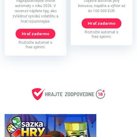
najpopulárnejšie online
Objavte automat plný
automaty v roku 2026. V
bonusov, napätia a výhier až
recenzii nájdete tipy, ako
do 100 000 EUR.
zvládnuť vysokú volatilitu a
hrať rozumnejšie.
Hrať zadarmo
Roztočte automat s
Hrať zadarmo
free spinmi.
Roztočte automat s
free spinmi.