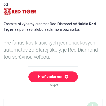
od
Zahrajte si výherný automat Red Diamond od štúdia
Red
Tiger
za peniaze, alebo zadarmo a bez rizika.
Pre fanúšikov klasických jednoriadkových
automatov zo Starej školy, je Red Diamond
tou správnou voľbou.
Hrať zadarmo
Jackpot