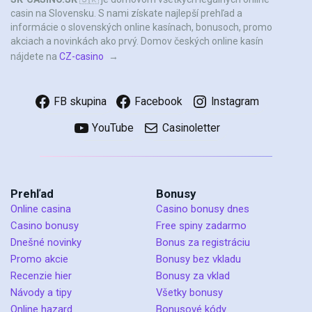
casin na Slovensku. S nami získate najlepší prehľad a
informácie o slovenských online kasínach, bonusoch, promo
akciach a novinkách ako prvý. Domov českých online kasín
nájdete na
CZ-casino
→
FB skupina
Facebook
Instagram
YouTube
Casinoletter
Prehľad
Bonusy
Online casina
Casino bonusy dnes
Casino bonusy
Free spiny zadarmo
Dnešné novinky
Bonus za registráciu
Promo akcie
Bonusy bez vkladu
Recenzie hier
Bonusy za vklad
Návody a tipy
Všetky bonusy
Online hazard
Bonusové kódy