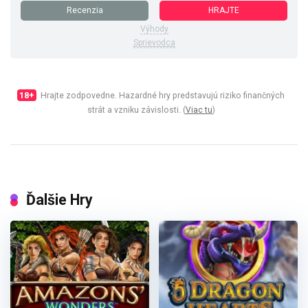
Recenzia
HRAJTE
Výhody
Sprievodca
18+
Hrajte zodpovedne. Hazardné hry predstavujú riziko finančných
strát a vzniku závislosti. (
Viac tu
)
Ďalšie Hry