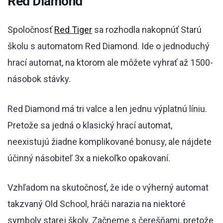
Red Diamond
Spoločnosť
Red Tiger
sa rozhodla nakopnúť Starú
školu s automatom Red Diamond. Ide o jednoduchý
hrací automat, na ktorom ale môžete vyhrať až 1500-
násobok stávky.
Red Diamond má tri valce a len jednu výplatnú líniu.
Pretože sa jedná o klasický hrací automat,
neexistujú žiadne komplikované bonusy, ale nájdete
účinný násobiteľ 3x a niekoľko opakovaní.
Vzhľadom na skutočnosť, že ide o výherný automat
takzvaný Old School, hráči narazia na niektoré
symboly starej školy. Začneme s čerešňami, pretože