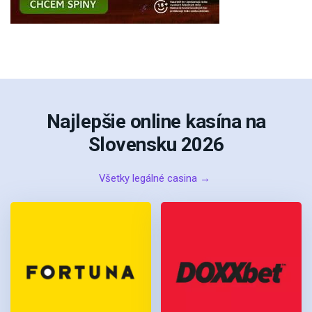
Najlepšie online kasína na
Slovensku 2026
Všetky legálné casina →