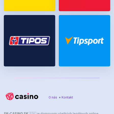
O nás
●
Kontakt
SK-CASINO.SK
🇸🇰 je domovom všetkých legálnych online