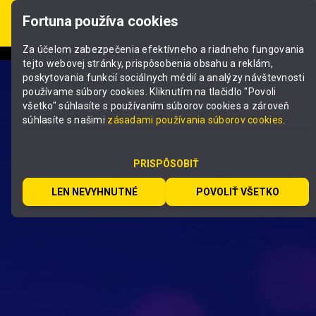
Fortuna používa cookies
Za účelom zabezpečenia efektívneho a riadneho fungovania
Prejsť
tejto webovej stránky, prispôsobenia obsahu a reklám,
na
poskytovania funkcií sociálnych médií a analýzy návštevnosti
obsah
používame súbory cookies. Kliknutím na tlačidlo "Povoli
všetko" súhlasíte s používaním súborov cookies a zároveň
súhlasíte s našimi
zásadami používania súborov cookies
.
200 FREE SPINOV
+ 20 € FREE BET
PRISPÔSOBIŤ
ZAREGISTRUJ SA A ZÍSKAJ BONUSY!
LEN NEVYHNUTNÉ
POVOLIŤ VŠETKO