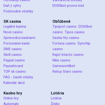
Daň z výhry
DOXXbet promo kód
Podvnodné stránky
SK casina
Obľúbené
Legálné kasína
Tipsport casino
DOXXbet
Nové casino
casino
Tipos casino
Sprievodca kasínami
Sazka Hry casino
Porovnanie kasín
Fortuna casino
Synottip
SMS casino
casino
Skrill casino
Kajot Intacto casino
Paypal casino
Nike casino
Paysafecard
Gameworldbet
TOP sk casino
Rebuy Stars casino
FAQ - časté otázky
Kalendár akcií
Kasíno hry
Lotéria
Online hry
Lotéria
Automaty
Žreby