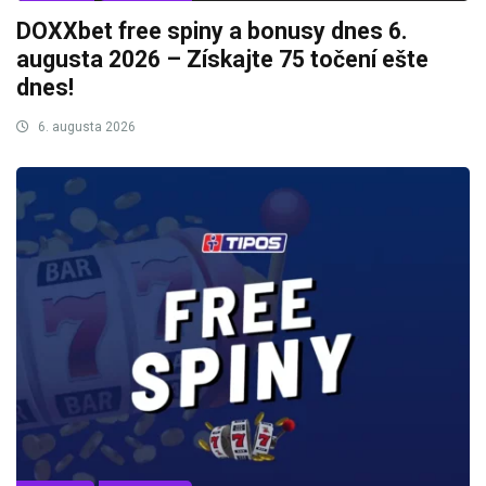
DOXXbet free spiny a bonusy dnes 6.
augusta 2026 – Získajte 75 točení ešte
dnes!
6. augusta 2026