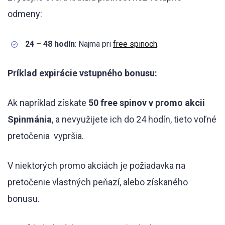
odmeny:
24 – 48 hodín
: Najmä pri
free spinoch
.
Príklad expirácie vstupného bonusu:
Ak napríklad získate
50 free spinov v promo akcii
Spinmánia
, a nevyužijete ich do 24 hodín, tieto voľné
pretočenia vypršia.
V niektorých promo akciách je požiadavka na
pretočenie vlastných peňazí, alebo získaného
bonusu.