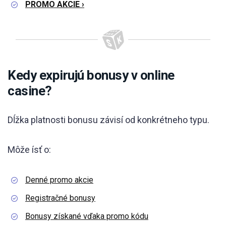
PROMO AKCIE ›
Kedy expirujú bonusy v online
casine?
Dĺžka platnosti bonusu závisí od konkrétneho typu.
Môže ísť o:
Denné promo akcie
Registračné bonusy
Bonusy získané vďaka promo kódu