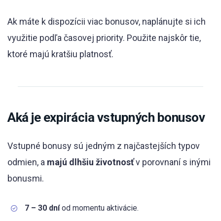
Ak máte k dispozícii viac bonusov, naplánujte si ich
využitie podľa časovej priority. Použite najskôr tie,
ktoré majú kratšiu platnosť.
Aká je expirácia vstupných bonusov
Vstupné bonusy sú jedným z najčastejších typov
odmien, a
majú dlhšiu životnosť
v porovnaní s inými
bonusmi.
7 – 30 dní
od momentu aktivácie.