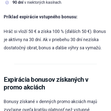
90 dní
v niektorých kasínach.
Príklad expirácie vstupného bonusu:
Hráč si vloží 50 € a získa 100 % (ďalších 50 €). Bonus
je aktívny na 30 dní. Ak v priebehu 30 dní nezíska
dostatočný obrat, bonus a ďalšie výhry sa vymažú.
Expirácia bonusov získaných v
promo akciách
Bonusy získané v denných promo akciách majú
zvyčajne oveľa kratšiu platnosť než vstupné