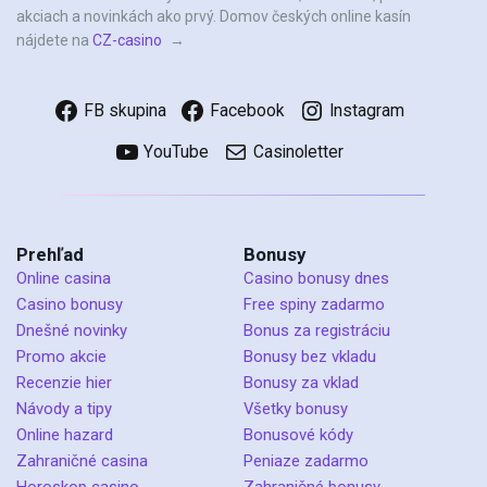
akciach a novinkách ako prvý. Domov českých online kasín
nájdete na
CZ-casino
→
FB skupina
Facebook
Instagram
YouTube
Casinoletter
Prehľad
Bonusy
Online casina
Casino bonusy dnes
Casino bonusy
Free spiny zadarmo
Dnešné novinky
Bonus za registráciu
Promo akcie
Bonusy bez vkladu
Recenzie hier
Bonusy za vklad
Návody a tipy
Všetky bonusy
Online hazard
Bonusové kódy
Zahraničné casina
Peniaze zadarmo
Horoskop
casino
Zahraničné bonusy