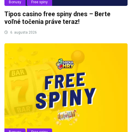
Bonusy
Free spiny
Tipos casino free spiny dnes – Berte
voľné točenia práve teraz!
6. augusta 2026
Bonusy
Free spiny