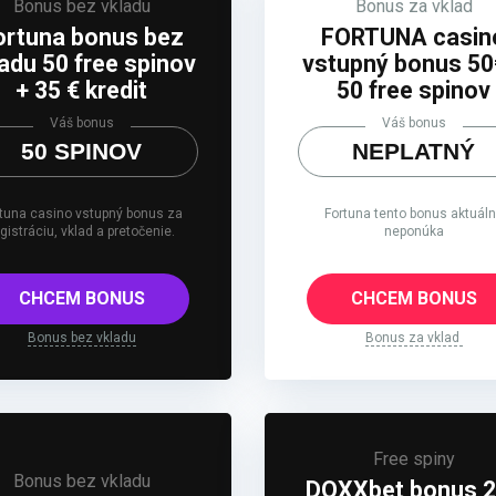
Bonus bez vkladu
Bonus za vklad
ortuna bonus bez
FORTUNA casin
ladu 50 free spinov
vstupný bonus 50
+ 35 € kredit
50 free spinov
Váš bonus
Váš bonus
50 SPINOV
NEPLATNÝ
rtuna casino vstupný bonus za
Fortuna tento bonus aktuál
egistráciu, vklad a pretočenie.
neponúka
CHCEM BONUS
CHCEM BONUS
Bonus bez vkladu
Bonus za vklad
Free spiny
Bonus bez vkladu
DOXXbet bonus 