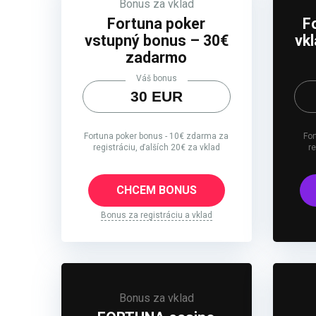
Bonus za vklad
Fortuna poker
F
vstupný bonus – 30€
vk
zadarmo
Váš bonus
30 EUR
Fortuna poker bonus - 10€ zdarma za
Fo
registráciu, ďalších 20€ za vklad
r
CHCEM BONUS
Bonus za registráciu a vklad
Bonus za vklad