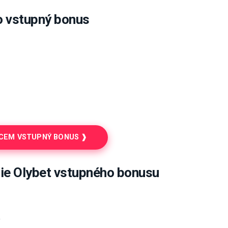
o vstupný bonus
CEM VSTUPNÝ BONUS ❱
nie Olybet vstupného bonusu
ý