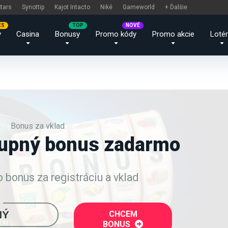
tars
Synottip
Kajot Intacto
Niké
Gameworld
+ Ďalšie
y
Casina
Bonusy
Promo kódy
Promo akcie
Lotér
Bonus za vklad
upný bonus zadarmo
 bonus za registráciu a vklad
NÝ
CHCEM
BONUS