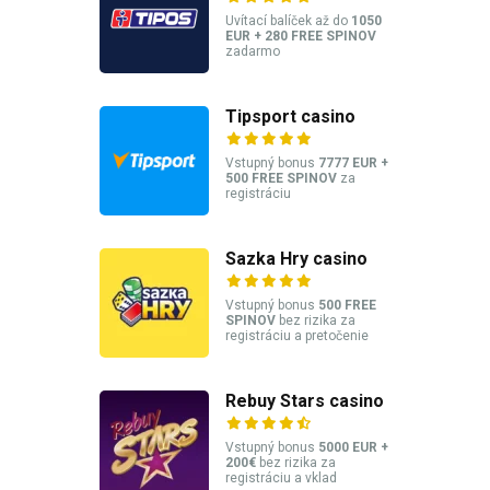
Uvítací balíček až do
1050
EUR + 280 FREE SPINOV
zadarmo
Tipsport casino
Vstupný bonus
7777 EUR +
500 FREE SPINOV
za
registráciu
Sazka Hry casino
Vstupný bonus
500 FREE
SPINOV
bez rizika za
registráciu a pretočenie
Rebuy Stars casino
Vstupný bonus
5000 EUR +
200€
bez rizika za
registráciu a vklad