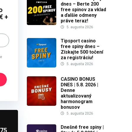
dnes – Berte 200
o
free spinov za vklad
a ďalšie odmeny
€ +
práve teraz!
5. augusta 2026
Tipsport casino
free spiny dnes –
Získajte 500 točení
ne
za registráciu!
5. augusta 2026
CASINO BONUS
DNES | 5.8. 2026 |
Denne
aktualizovaný
harmonogram
bonusov
5. augusta 2026
Dnešné free spiny |
275