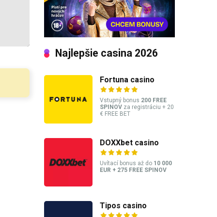
Najlepšie casina 2026
Fortuna casino
Vstupný bonus
200 FREE
SPINOV
za registráciu + 20
€ FREE BET
DOXXbet casino
Uvítací bonus až do
10 000
EUR + 275 FREE SPINOV
Tipos casino