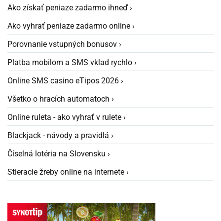
Ako získať peniaze zadarmo ihneď ›
Ako vyhrať peniaze zadarmo online ›
Porovnanie vstupných bonusov ›
Platba mobilom a SMS vklad rychlo ›
Online SMS casino eTipos 2026 ›
Všetko o hracích automatoch ›
Online ruleta - ako vyhrať v rulete ›
Blackjack - návody a pravidlá ›
Číselná lotéria na Slovensku ›
Stieracie žreby online na internete ›