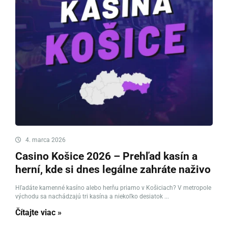
4. marca 2026
Casino Košice 2026 – Prehľad kasín a
herní, kde si dnes legálne zahráte naživo
Hľadáte kamenné kasíno alebo herňu priamo v Košiciach? V metropole
východu sa nachádzajú tri kasína a niekoľko desiatok ...
Čítajte viac »