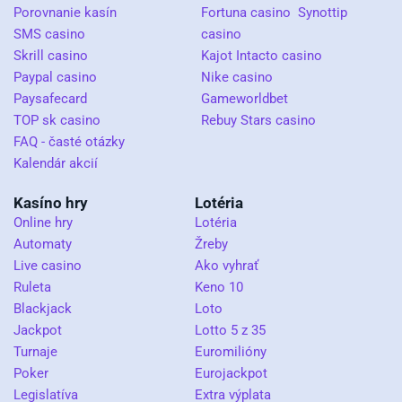
Porovnanie kasín
Fortuna casino
Synottip
SMS casino
casino
Skrill casino
Kajot Intacto casino
Paypal casino
Nike casino
Paysafecard
Gameworldbet
TOP sk casino
Rebuy Stars casino
FAQ - časté otázky
Kalendár akcií
Kasíno hry
Lotéria
Online hry
Lotéria
Automaty
Žreby
Live casino
Ako vyhrať
Ruleta
Keno 10
Blackjack
Loto
Jackpot
Lotto 5 z 35
Turnaje
Euromilióny
Poker
Eurojackpot
Legislatíva
Extra výplata