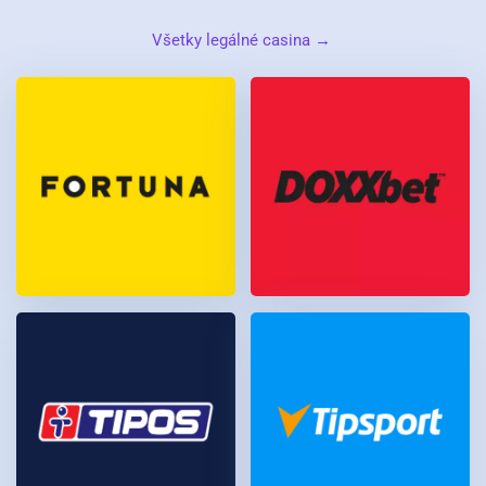
Všetky legálné casina →