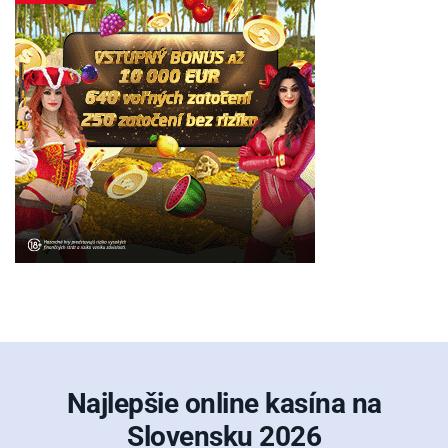
Najlepšie online kasína na
Slovensku 2026