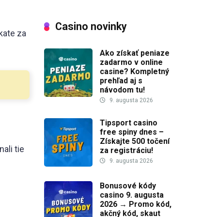
Casino novinky
kate za
Ako získať peniaze
zadarmo v online
casine? Kompletný
prehľad aj s
návodom tu!
9. augusta 2026
Tipsport casino
free spiny dnes –
Získajte 500 točení
ali tie
za registráciu!
9. augusta 2026
Bonusové kódy
casino 9. augusta
2026 → Promo kód,
akčný kód, skaut