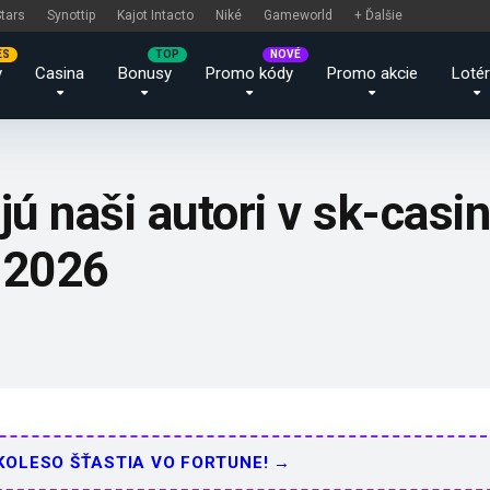
tars
Synottip
Kajot Intacto
Niké
Gameworld
+ Ďalšie
y
Casina
Bonusy
Promo kódy
Promo akcie
Lotér
ú naši autori v sk-casi
 2026
OLESO ŠŤASTIA VO FORTUNE! →