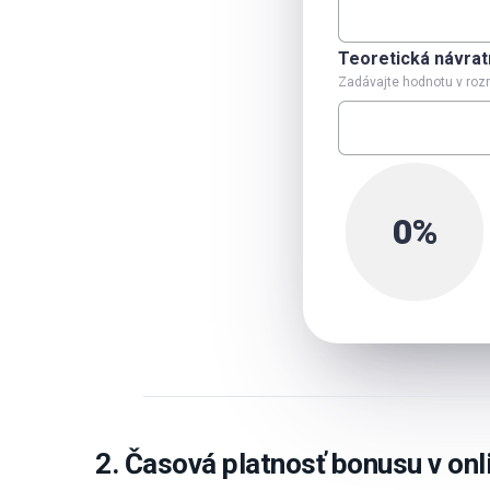
Teoretická návrat
Zadávajte hodnotu v ro
0%
Výška vkladu v €
Požiadavka na pr
2. Časová platnosť bonusu v onl