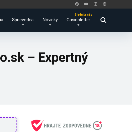
ia
Sprievodca
Novinky
Casinoletter
no.sk – Expertný