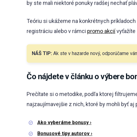
by ste mali niektoré ponuky radšej nechať pláv
Teóriu si ukážeme na konkrétnych príkladoch 
registráciu alebo v rámci
promo akcií
vyťažít
NÁŠ TIP:
Ak ste v hazarde nový, odporúčame vá
Čo nájdete v článku o výbere b
Prečítate si o metodike, podľa ktorej filtruj
najzaujímavejšie z nich, ktoré by mohli byť aj
Ako vyberáme bonusy ›
Bonusové tipy autorov ›