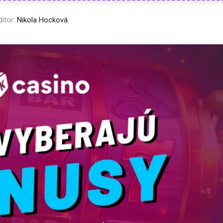
ditor:
Nikola Hocková