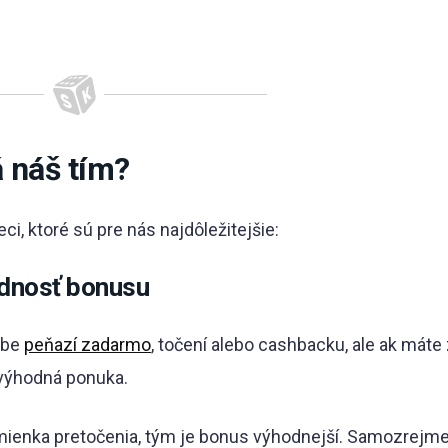
 náš tím?
ci, ktoré sú pre nás najdôležitejšie:
odnosť bonusu
obe
peňazí zadarmo
, točení alebo cashbacku, ale ak máte 
 výhodná ponuka.
dmienka pretočenia, tým je bonus výhodnejší. Samozrejme