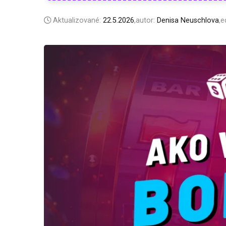
Aktualizované:
22.5.2026
autor:
Denisa Neuschlova
e